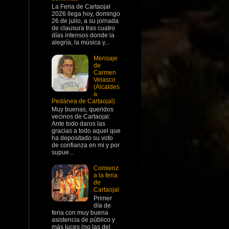
La Feria de Cartaojal
2026 llega hoy, domingo
26 de julio, a su jornada
de clausura tras cuatro
días intensos donde la
alegría, la música y...
Mensaje
de
Carmen
Velasco
(Alcaldes
a
Pedánea de Cartaojal)
Muy buenas, queridos
vecinos de Cartaojal:
Ante todo daros las
gracias a todo aquel que
ha depositado su voto
de confianza en mi y por
supue...
Comienz
a la feria
de
Cartaojal
Primer
día de
feria con muy buena
asistencia de público y
más luces (no las del