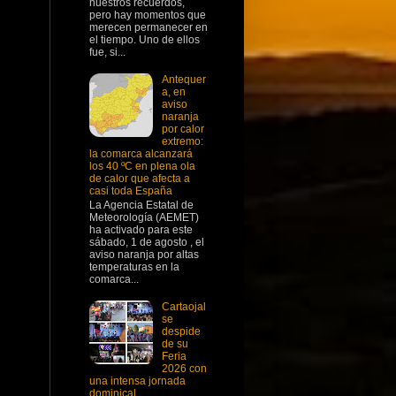
nuestros recuerdos,
pero hay momentos que
merecen permanecer en
el tiempo. Uno de ellos
fue, si...
Antequer
a, en
aviso
naranja
por calor
extremo:
la comarca alcanzará
los 40 ºC en plena ola
de calor que afecta a
casi toda España
La Agencia Estatal de
Meteorología (AEMET)
ha activado para este
sábado, 1 de agosto , el
aviso naranja por altas
temperaturas en la
comarca...
Cartaojal
se
despide
de su
Feria
2026 con
una intensa jornada
dominical