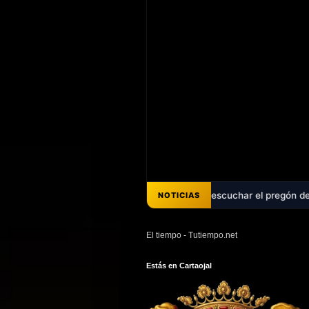
écadas de promesas - Ya puedes escuchar el pregón de Ana Belén Pérez 
NOTICIAS
El tiempo - Tutiempo.net
Estás en Cartaojal