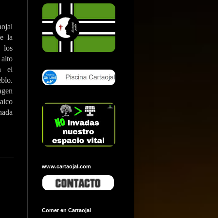
ojal
e la
los
alto
n el
blo.
agen
aico
nada
www.cartaojal.com
Comer en Cartaojal