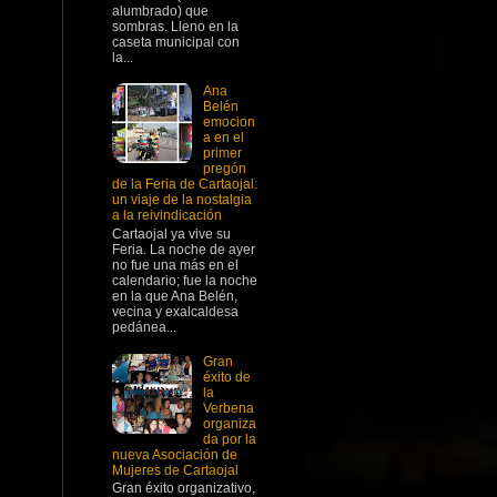
alumbrado) que
sombras. Lleno en la
caseta municipal con
la...
Ana
Belén
emocion
a en el
primer
pregón
de la Feria de Cartaojal:
un viaje de la nostalgia
a la reivindicación
Cartaojal ya vive su
Feria. La noche de ayer
no fue una más en el
calendario; fue la noche
en la que Ana Belén,
vecina y exalcaldesa
pedánea...
Gran
éxito de
la
Verbena
organiza
da por la
nueva Asociación de
Mujeres de Cartaojal
Gran éxito organizativo,