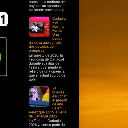
horas en la mañana de
hoy tras un aparatoso
accidente provocado p...
Cartaojal
y el
Recinto
Ferial:
Una
deuda
histórica que cumple
dos décadas de
promesas
En agosto de 2026, la
fisonomía de Cartaojal
durante sus días de
fiesta sigue siendo el
reflejo de una carencia
que el actual equipo de
gobi...
Ya
puedes
escuchar
el pregón
de Ana
Belén
Pérez que abrió la Feria
de Cartaojal 2026
La Feria de Cartaojal
2026 ya forma parte de