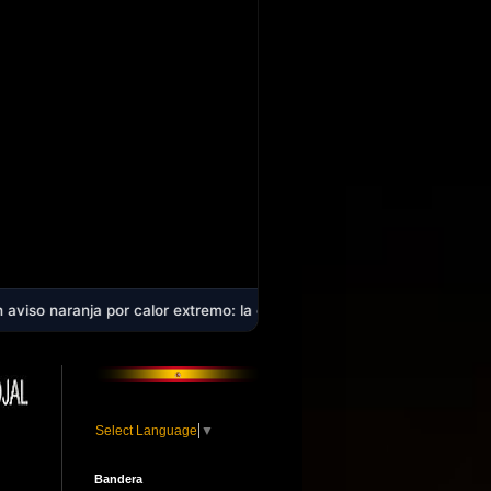
or calor extremo: la comarca alcanzará los 40 ºC en plena ola de calo
Select Language
▼
Bandera