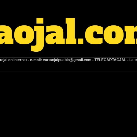
ojal en internet -
e-mail:
cartaojalpueblo@gmail.com
- TELECARTAOJAL -
La t