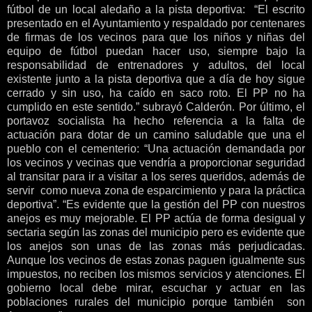
fútbol de un local aledaño a la pista deportiva: “El escrito
presentado en el Ayuntamiento y respaldado por centenares
de firmas de los vecinos para que los niños y niñas del
equipo de fútbol puedan hacer uso, siempre bajo la
responsabilidad de entrenadores y adultos, del local
existente junto a la pista deportiva que a día de hoy sigue
cerrado y sin uso, ha caído en saco roto. El PP no ha
cumplido en este sentido.” subrayó Calderón. Por último, el
portavoz socialista ha hecho referencia a la falta de
actuación para dotar de un camino saludable que una el
pueblo con el cementerio: “Una actuación demandada por
los vecinos y vecinas que vendría a proporcionar seguridad
al transitar para ir a visitar a los seres queridos, además de
servir como nueva zona de esparcimiento y para la práctica
deportiva”. “Es evidente que la gestión del PP con nuestros
anejos es muy mejorable. El PP actúa de forma desigual y
sectaria según las zonas del municipio pero es evidente que
los anejos son unas de las zonas más perjudicadas.
Aunque los vecinos de estas zonas paguen igualmente sus
impuestos, no reciben los mismos servicios y atenciones. El
gobierno local debe mirar, escuchar y actuar en las
poblaciones rurales del municipio porque también son