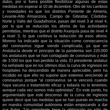
datos, por si fuera posible flexibilizar algunas de estas
medidas sin esperar al 10 de diciembre. Otro de los cambios
y novedades es que los distritos Poniente de Almería,
Levante-Alto Almanzora, Campo de Gibraltar, Córdoba-
Norte y Valle del Guadalhorce, pasan del nivel 3 al nivel 4,
por lo que se reducirán los aforos de las actividades
permitidas, mientras que el distrito Axarquía pasa de nivel 4
a nivel 3, lo que conlleva la reducción de esos aforos.
Moreno ha indicado que la situación como consecuencia
del coronavirus sigue siendo complicada, ya que en
Andalucía desde el principio de la pandemia son 220.000
los andaluces que se han contagiado de coronavirus y más
de 3.500 los que han perdido la vida. El presidente andaluz
ha señalado que en los últimos días la curva de ingresos en
hospitales ha descendido de manera apreciable, pero ha
incidido en que ello no supone que estemos venciendo al
coronavirus porque “al coronavirus se le vencerá cuando
haya vacuna o tratamiento eficaz y todavía no lo tenemos,
aunque cada vez somos más optimistas”. En este punto, ha
argumentado que este descenso de la curva de ingresos
quiere decir que las medidas que se han puesto en marcha
en nuestra comunidad autónoma están empezando a dar
sus frutos. “Un presidente tiene la obligación no sólo de