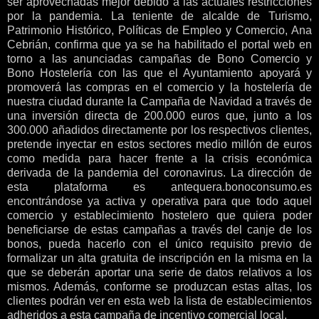
ser aprovechadas mejor debido a las actuales restricciones
por la pandemia. La teniente de alcalde de Turismo,
Patrimonio Histórico, Políticas de Empleo y Comercio, Ana
Cebrián, confirma que ya se ha habilitado el portal web en
torno a las anunciadas campañas de Bono Comercio y
Bono Hostelería con las que el Ayuntamiento apoyará y
promoverá las compras en el comercio y la hostelería de
nuestra ciudad durante la Campaña de Navidad a través de
una inversión directa de 200.000 euros que, junto a los
300.000 añadidos directamente por los respectivos clientes,
pretende inyectar en estos sectores medio millón de euros
como medida para hacer frente a la crisis económica
derivada de la pandemia del coronavirus. La dirección de
esta plataforma es antequera.bonoconsumo.es
encontrándose ya activa y operativa para que todo aquel
comercio y establecimiento hostelero que quiera poder
beneficiarse de estas campañas a través del canje de los
bonos, pueda hacerlo con el único requisito previo de
formalizar un alta gratuita de inscripción en la misma en la
que se deberán aportar una serie de datos relativos a los
mismos. Además, conforme se produzcan estas altas, los
clientes podrán ver en esta web la lista de establecimientos
adheridos a esta campaña de incentivo comercial local.