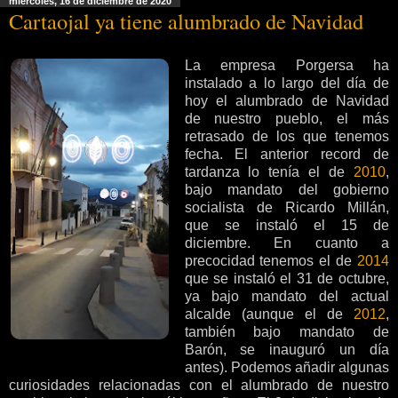
miércoles, 16 de diciembre de 2020
Cartaojal ya tiene alumbrado de Navidad
La empresa Porgersa ha
instalado a lo largo del día de
hoy el alumbrado de Navidad
de nuestro pueblo, el más
retrasado de los que tenemos
fecha. El anterior record de
tardanza lo tenía el de
2010
,
bajo mandato del gobierno
socialista de Ricardo Millán,
que se instaló el 15 de
diciembre. En cuanto a
precocidad tenemos el de
2014
que se instaló el 31 de octubre,
ya bajo mandato del actual
alcalde (aunque el de
2012
,
también bajo mandato de
Barón, se inauguró un día
antes). Podemos añadir algunas
curiosidades relacionadas con el alumbrado de nuestro