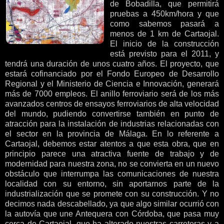
de Bobadilla, que permitirá
pruebas a 450km/hora y que
como sabemos pasará a
menos de 1 km de Cartaojal.
El inicio de la construcción
está previsto para el 2011, y
tendrá una duración de unos cuatro años.
El proyecto, que
estará cofinanciado por el Fondo Europeo de Desarrollo
Regional y el Ministerio de Ciencia e Innovación, generará
más de 7000 empleos. El anillo ferroviario será de los más
avanzados centros de ensayos ferroviarios de alta velocidad
del mundo, pudiendo convertirse también en punto de
atracción para la instalación de industrias relacionadas con
el sector en la provincia de Málaga. En lo referente a
Cartaojal, debemos estar atentos a que esta obra, que en
principio parece una atractiva fuente de trabajo y de
modernidad para nuestra zona, no se convierta en un nuevo
obstáculo que interrumpa las comunicaciones de nuestra
localidad con su entorno, sin aportarnos parte de la
industrialización que se promete con su construcción. Y no
decimos nada descabellado, ya que algo similar ocurrió con
la autovía que une Antequera con Córdoba, que pasa muy
cerca de Cartaojal, que ha alterado nuestras carreteras y a