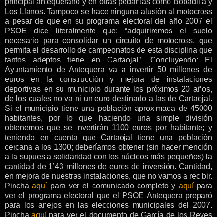
principal antequerano y en otras pedanías como Bobadilla y
Los Llanos. Tampoco se hace ninguna alusión al motocross
a pesar de que en su programa electoral del año 2007 el
PSOE dice literalmente que: “adquiriremos el suelo
necesario para consolidar un circuíto de motocross, que
permita el desarrollo de campeonatos de esta disciplina que
tantos adeptos tiene en Cartaojal”.
Concluyendo
: El
Ayuntamiento de Antequera va a invertir 50 millones de
euros en la construcción y mejora de instalaciones
deportivas en su municipio durante los próximos 20 años,
de los cuales no va ni un euro destinado a las de Cartaojal.
Si el municipio tiene una población aproximada de 45000
habitantes, por lo que haciendo una simple división
obtenemos que se invertirán 1100 euros por habitante; y
teniendo en cuenta que Cartaojal tiene una población
cercana a los 1300; deberíamos obtener (sin hacer mención
a la supuesta solidaridad con los núcleos más pequeños) la
cantidad de 1’43 millones de euros de inversión. Cantidad,
en mejora de nuestras instalaciones, que no vamos a recibir.
Pincha
aquí
para ver el comunicado completo y
aquí
para
ver el programa electoral que el PSOE Antequera preparó
para los anejos en las elecciones municipales del 2007.
Pincha
aquí
para ver el documento de García de los Reyes