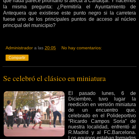
que nada parece prioritario si afecta a Cartaojal. Y hacemos
la misma pregunta: ¿Permitiría el Ayuntamiento de
Antequera que existiese este punto negro si la carretera
fuese uno de los principales puntos de acceso al núcleo
principal del municipio?
Administrador
a las
20:05
No hay comentarios:
Compartir
Se celebró el clásico en miniatura
El pasado lunes, 6 de
Diciembre, tuvo lugar la
reedición
en versión miniatura
de un
encuentro que,
celebrado en el Polideportivo
“Ricardo Campos Soria” de
nuestra localidad, enfrentó al
R.Madrid y al FC.Barcelona.
Los equipos estaban formados