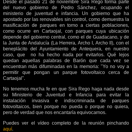
Desde el pasado 21 de noviembre Sira Rego forma parte
del nuevo gobierno de Pedro Sánchez, ocupando el
ministerio de juventud e infancia. Un gobierno que ha
apostado por las renovables sin control, como demuestra la
masificación de parques en torno a ciertas poblaciones,
como ocurre en Cartaojal, con parques cuya ubicación
depende del gobierno central, como el de Guadacano, y de
la Junta de Andalucía (La Herrera, Archo I, Archo II), con el
beneplácito del Ayuntamiento de Antequera, en nuestro
caso, que no ha hecho nada por evitarlos. Qué lejos
quedan aquellas palabras de Barón que cada vez se
encuentran más difuminadas en la memoria: "Yo no voy a
permitir que pongan un parque fotovoltaico cerca de
Cartaojal".
No tenemos mucha fe en que Sira Rego haga nada desde
su Ministerio de Juventud e Infancia para evitar la
instalación invasiva e indiscriminada de parques
fotovoltaicos, bien porque no pueda o porque no quiera,
pero de verdad que nos encantaría equivocarnos.
Puedes ver el vídeo completo de la reunión pinchando
aquí
.