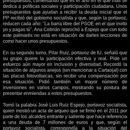
presupuestos, comentando que es el año en el que más se
dedica a políticas sociales y participación ciudadana. Unos
presupuestos que ayudan a recibir la deuda inicial que el
PP recibió del gobierno socialista y que, según la portavoz,
reducen cada año: "La barra libre del PSOE en el que invito
yo y pagas tú". Ana Cebrián reprochó a Espejo que con todo
este palmarés no está en situación de darles lecciones de
como hacer unos presupuestos.
En su segundo turno, Pilar Ruiz, portavoz de IU, señaló que
su grupo quiere la participación efectiva y real. Pide un
esfuerzo aún mayor en inclusión y diversidad. Recordó la
situación de algunos anejos (sin mencionar a Cartaojal) con
las placas fotovoltaicas, sin recibir una compensación por
esa situación. Pidió también un mayor número de
inversiones en varios campos, mostrando su postura de
presentar enmiendas a estos presupuestos.
Tomó la palabra José Luis Ruiz Espejo, portavoz socialista,
quien mostró un acta de arqueo que se firmó en el 2011 por
parte de los alcaldes entrante y saliente que hace referencia
a una deuda de 7 millones de euros y que, según el
portavoz socialista, correspondía a la situación del