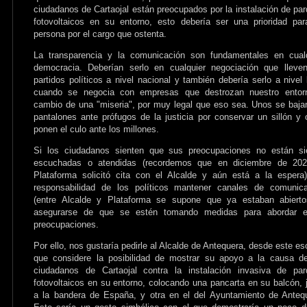
ciudadanos de Cartaojal están preocupados por la instalación de pa
fotovoltaicos en su entorno, esto debería ser una prioridad pa
persona por el cargo que ostenta.
La transparencia y la comunicación son fundamentales en cualq
democracia. Deberían serlo en cualquier negociación que lleve
partidos políticos a nivel nacional y también debería serlo a nivel 
cuando se negocia con empresas que destrozan nuestro entor
cambio de una "miseria", por muy legal que eso sea. Unos se baja
pantalones ante prófugos de la justicia por conservar un sillón y 
ponen el culo ante los millones.
Si los ciudadanos sienten que sus preocupaciones no están si
escuchadas o atendidas (recordemos que en diciembre de 202
Plataforma solicitó cita con el Alcalde y aún está a la espera
responsabilidad de los políticos mantener canales de comunica
(entre Alcalde y Plataforma se supone que ya estaban abierto
asegurarse de que se estén tomando medidas para abordar e
preocupaciones.
Por ello, nos gustaría pedirle al Alcalde de Antequera, desde este esc
que considere la posibilidad de mostrar su apoyo a la causa d
ciudadanos de Cartaojal contra la instalación invasiva de par
fotovoltaicos en su entorno, colocando una pancarta en su balcón, 
a la bandera de España, y otra en el del Ayuntamiento de Anteq