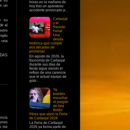
de su
horas en la mañana de
er un
hoy tras un aparatoso
accidente provocado p...
Cartaojal
n su
y el
ir el
Recinto
stro
Ferial:
Una
emplo
deuda
n una
histórica que cumple
dos décadas de
promesas
DAS
En agosto de 2026, la
fisonomía de Cartaojal
durante sus días de
fiesta sigue siendo el
reflejo de una carencia
que el actual equipo de
gobi...
Ya
puedes
escuchar
el pregón
de Ana
Belén
Pérez que abrió la Feria
encia
de Cartaojal 2026
lones
La Feria de Cartaojal
2026 ya forma parte de
es me