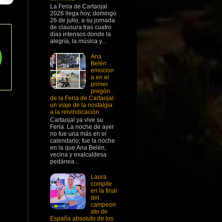
La Feria de Cartaojal
2026 llega hoy, domingo
26 de julio, a su jornada
de clausura tras cuatro
días intensos donde la
alegría, la música y...
Ana
Belén
emocion
a en el
primer
pregón
de la Feria de Cartaojal:
un viaje de la nostalgia
a la reivindicación
Cartaojal ya vive su
Feria. La noche de ayer
no fue una más en el
calendario; fue la noche
en la que Ana Belén,
vecina y exalcaldesa
pedánea...
Laura
compite
en la final
del
campeon
ato de
España absoluto de los