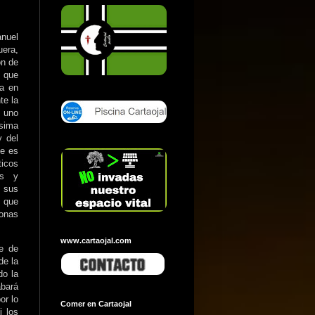
nuel
uera,
ón de
a que
ña en
te la
uno
ima
y del
ue es
ticos
os y
sus
o que
sonas
www.cartaojal.com
de de
de la
do la
bará
or lo
Comer en Cartaojal
i los