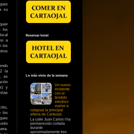
rques
ra su
uier
n los
local
Reservar hotel
no a
n los
otros
endo
2 la
Lo más visto de la semana
), es
ción
Un nuevo
s) y
incidente
stas
con el
tendido
eléctrico
vuelve a
rito,
colapsar la principal
e los
arteria de Cartaojal
ques
La calle Juan Carlos I ha
junto
permanecido cortada
durante
uera.
aproximadamente tres