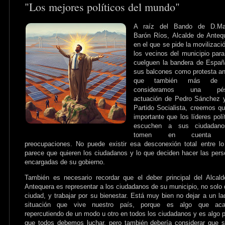
"Los mejores políticos del mundo"
A raíz del Bando de D.Ma
Barón Ríos, Alcalde de Anteq
en el que se pide la movilizaci
los vecinos del municipio par
cuelguen la bandera de Espa
sus balcones como protesta an
que también más de 
consideramos una pés
actuación de Pedro Sánchez 
Partido Socialista, creemos q
importante que los líderes polí
escuchen a sus ciudadan
tomen en cuenta 
preocupaciones. No puede existir esa desconexión total entre l
parece que quieren los ciudadanos y lo que deciden hacer las per
encargadas de su gobierno.
También es necesario recordar que el deber principal del Alcal
Antequera es representar a los ciudadanos de su municipio, no solo 
ciudad, y trabajar por su bienestar. Está muy bien no dejar a un la
situación que vive nuestro país, porque es algo que aca
repercutiendo de un modo u otro en todos los ciudadanos y es algo p
que todos debemos luchar, pero también debería considerar que s