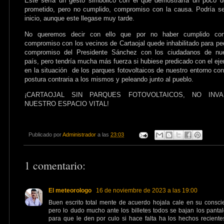
Este sería un gesto simbólico con el que demostraría un poco 
prometido, pero no cumplido, compromiso con la causa. Podría s
inicio, aunque este llegase muy tarde.
No queremos decir con ello que por no haber cumplido co
compromiso con los vecinos de Cartaojal quede inhabilitado para ped
compromiso del Presidente Sánchez con los ciudadanos de nue
país, pero tendría mucha más fuerza si hubiese predicado con el ej
en la situación de los parques fotovoltaicos de nuestro entorno co
postura contraria a los mismos y peleando junto al pueblo.
¡CARTAOJAL SIN PARQUES FOTOVOLTAICOS, NO INVA
NUESTRO ESPACIO VITAL!
Publicado por
Administrador
a las
23:03
1 comentario:
El meteorologo
16 de noviembre de 2023 a las 19:00
Buen escrito total mente de acuerdo hojala cale en su consci
pero lo dudo mucho ante los billetes todos se bajan los panta
para que le den por culo si hace falta ha los hechos recient