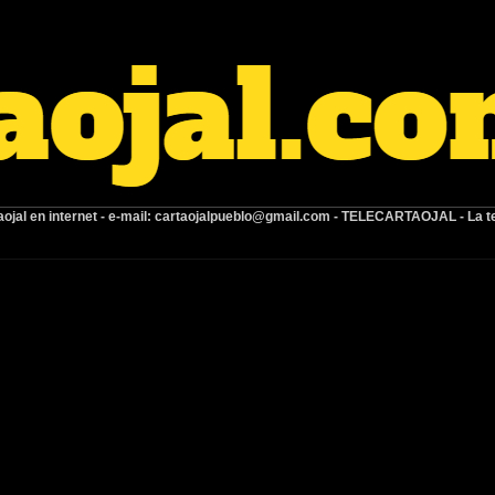
ojal en internet -
e-mail:
cartaojalpueblo@gmail.com
- TELECARTAOJAL -
La t