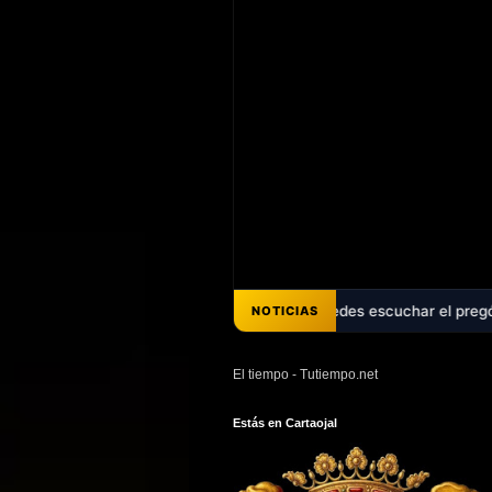
os décadas de promesas - Ya puedes escuchar el pregón de Ana Belén P
NOTICIAS
El tiempo - Tutiempo.net
Estás en Cartaojal