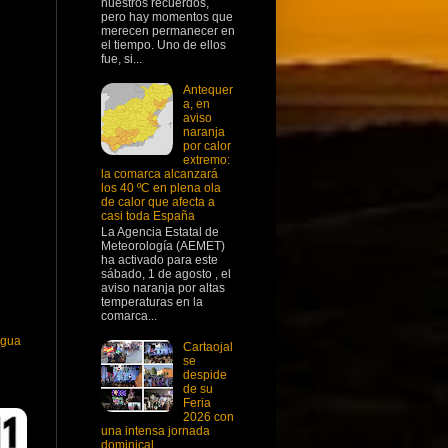
nuestros recuerdos,
pero hay momentos que
merecen permanecer en
el tiempo. Uno de ellos
fue, si...
Antequer
a, en
aviso
naranja
por calor
extremo:
la comarca alcanzará
los 40 ºC en plena ola
de calor que afecta a
casi toda España
La Agencia Estatal de
Meteorología (AEMET)
ha activado para este
sábado, 1 de agosto , el
aviso naranja por altas
temperaturas en la
comarca...
igua
Cartaojal
se
despide
de su
Feria
2026 con
una intensa jornada
dominical