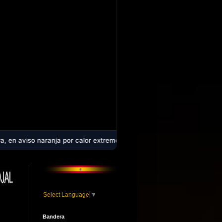
ja por calor extremo: la comarca alcanzará los 40 ºC en plena ola de
Select Language
▼
Bandera