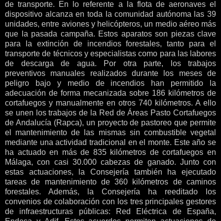
de transporte. En lo referente a la flota de aeronaves el
dispositivo alcanza en toda la comunidad autónoma las 39
unidades, entre aviones y helicópteros, un medio aéreo más
que la pasada campaña. Estos aparatos son piezas clave
para la extinción de incendios forestales, tanto para el
transporte de técnicos y especialistas como para las labores
de descarga de agua. Por otra parte, los trabajos
preventivos manuales realizados durante los meses de
peligro bajo y medio de incendios han permitido la
adecuación de forma mecanizada sobre 186 kilómetros de
cortafuegos y manualmente en otros 740 kilómetros. A ello
se unen los trabajos de la Red de Áreas Pasto Cortafuegos
de Andalucía (Rapca), un proyecto de pastoreo que permite
el mantenimiento de las mismas sin combustible vegetal
mediante una actividad tradicional en el monte. Este año se
ha actuado en más de 835 kilómetros de cortafuegos en
Málaga, con casi 30.000 cabezas de ganado. Junto con
estas actuaciones, la Consejería también ha ejecutado
tareas de mantenimiento de 360 kilómetros de caminos
forestales. Además, la Consejería ha reeditado los
convenios de colaboración con los tres principales gestores
de infraestructuras públicas: Red Eléctrica de España,