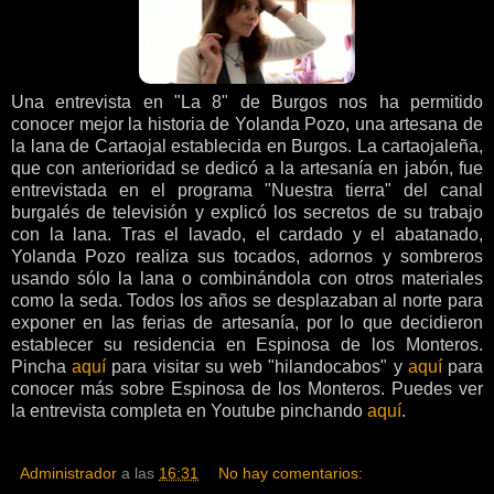
Una entrevista en "La 8" de Burgos nos ha permitido
conocer mejor la historia de Yolanda Pozo, una artesana de
la lana de Cartaojal establecida en Burgos. La cartaojaleña,
que con anterioridad se dedicó a la artesanía en jabón, fue
entrevistada en el programa "Nuestra tierra" del canal
burgalés de televisión y explicó los secretos de su trabajo
con la lana. Tras el lavado, el cardado y el abatanado,
Yolanda Pozo realiza sus tocados, adornos y sombreros
usando sólo la lana o combinándola con otros materiales
como la seda. Todos los años se desplazaban al norte para
exponer en las ferias de artesanía, por lo que decidieron
establecer su residencia en Espinosa de los Monteros.
Pincha
aquí
para visitar su web "hilandocabos" y
aquí
para
conocer más sobre Espinosa de los Monteros. Puedes ver
la entrevista completa en Youtube pinchando
aquí
.
Administrador
a las
16:31
No hay comentarios: