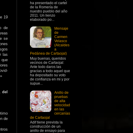
ha presentado el cartel
de la Romería de
nuestro pueblo del año
2011. Un lienzo
de 19
elaborado po...
o de
Mensaje
de
reas
Carmen
ue se
Velasco
iones
(Alcaldes
esgos
a
Pedánea de Cartaojal)
r las
Muy buenas, queridos
s que
vecinos de Cartaojal:
dores
Ante todo daros las
ovid-
gracias a todo aquel que
ha depositado su voto
.»
de confianza en mi y por
supue...
1 del
Anillo de
pruebas
de alta
velocidad
en las
ptimo
cercanías
de Cartaojal
en de
Adif tiene prevista la
construcción de un
ntros
anillo de ensayo para