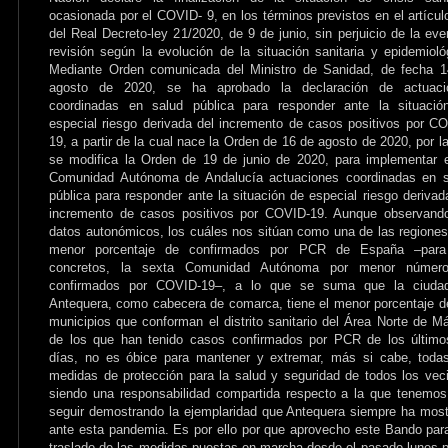
ocasionada por el COVID- 9, en los términos previstos en el artícul
del Real Decreto-ley 21/2020, de 9 de junio, sin perjuicio de la eve
revisión según la evolución de la situación sanitaria y epidemioló
Mediante Orden comunicada del Ministro de Sanidad, de fecha 1
agosto de 2020, se ha aprobado la declaración de actuaci
coordinadas en salud pública para responder ante la situació
especial riesgo derivada del incremento de casos positivos por C
19, a partir de la cual nace la Orden de 16 de agosto de 2020, por l
se modifica la Orden de 19 de junio de 2020, para implementar 
Comunidad Autónoma de Andalucía actuaciones coordinadas en s
pública para responder ante la situación de especial riesgo derivad
incremento de casos positivos por COVID-19. Aunque observando
datos autonómicos, los cuáles nos sitúan como una de las regione
menor porcentaje de confirmados por PCR de España –para
concretos, la sexta Comunidad Autónoma por menor númer
confirmados por COVID-19–, a lo que se suma que la ciuda
Antequera, como cabecera de comarca, tiene el menor porcentaje d
municipios que conforman el distrito sanitario del Área Norte de M
de los que han tenido casos confirmados por PCR de los último
días, no es óbice para mantener y extremar, más si cabe, toda
medidas de protección para la salud y seguridad de todos los vec
siendo una responsabilidad compartida respecto a la que tenemo
seguir demostrando la ejemplaridad que Antequera siempre ha mos
ante esta pandemia. Es por ello por que aprovecho este Bando par
traslado de las medidas puestas en marcha desde el pasado lunes p