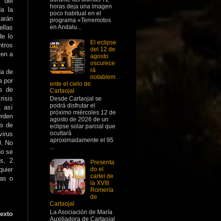
n del
horas deja una imagen
a la
poco habitual en el
zarán
programa «Terremotos
llas
en Andalu...
de lo
El eclipse
ntros
del 12 de
ten a
agosto
oscurece
rá
da de
notablem
a por
ente el cielo de
es de
Cartaojal
risis
Desde Cartaojal se
podrá disfrutar el
, así
próximo miércoles 12 de
Orden
agosto de 2026 de un
as de
eclipse solar parcial que
ocultará
virus
aproximadamente el 95
0. No
...
no se
s, 2
Presenta
quier
do el
cartel de
bas o
la XVIII
Romería
de
Cartaojal
La Asociación de María
sexto
Auxiliadora de Cartaojal