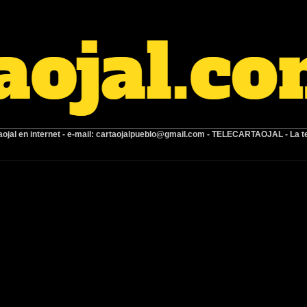
ojal en internet -
e-mail:
cartaojalpueblo@gmail.com
- TELECARTAOJAL -
La t