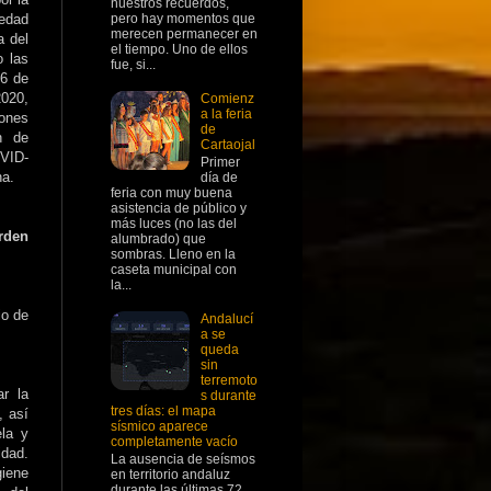
nuestros recuerdos,
edad
pero hay momentos que
merecen permanecer en
a del
el tiempo. Uno de ellos
o las
fue, si...
16 de
2020,
Comienz
a la feria
iones
de
n de
Cartaojal
OVID-
Primer
na.
día de
feria con muy buena
asistencia de público y
más luces (no las del
Orden
alumbrado) que
sombras. Lleno en la
caseta municipal con
la...
io de
Andalucí
a se
queda
sin
terremoto
ar la
s durante
tres días: el mapa
, así
sísmico aparece
ela y
completamente vacío
idad.
La ausencia de seísmos
iene
en territorio andaluz
durante las últimas 72