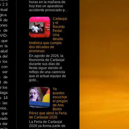
horas en la mañana de
o 2.3
hoy tras un aparatoso
ntual
accidente provocado p...
gica.
Cartaojal
4 de
y el
ones
Recinto
n de
Ferial:
Una
OVID-
deuda
a que
histórica que cumple
en la
dos décadas de
alud
promesas
En agosto de 2026, la
a del
fisonomía de Cartaojal
 los
durante sus días de
s con
fiesta sigue siendo el
 ser
reflejo de una carencia
que el actual equipo de
o de
gobi...
d de
e los
Ya
álaga
puedes
escuchar
s 14
el pregón
s las
de Ana
inos,
Belén
Pérez que abrió la Feria
s que
de Cartaojal 2026
trado
La Feria de Cartaojal
a dar
2026 ya forma parte de
or la