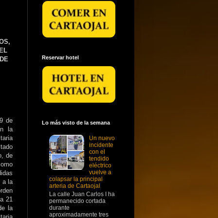
ÍOS,
DEL
Reservar hotel
 DE
19 de
Lo más visto de la semana
n la
taria
Un nuevo
incidente
stado
con el
o, de
tendido
 como
eléctrico
vuelve a
didas
colapsar la principal
 a la
arteria de Cartaojal
rden
La calle Juan Carlos I ha
ía 21
permanecido cortada
durante
de la
aproximadamente tres
taria