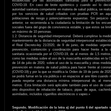
establecidas por las autoridades sanitarias para la prevenció
COVID-19. En caso de brote epidémico y cuando así lo decid
autoridad sanitaria competente en materia de salud pública, se reali
por los servicios de salud cribados con pruebas PCR en aque
poblaciones de riesgo y potencialmente expuestas. Sin perjuicio 
anterior, se recomienda a la ciudadanía la limitación de los encue
sociales fuera del grupo de convivencia estable, y que estos se limi
un máximo de 10 personas.
1.2. Distancia de seguridad interpersonal. Deberá cumplirse la medi
mantenimiento de la distancia de seguridad interpersonal establecid
el Real Decreto-ley 21/2020, de 9 de junio, de medidas urgent
prevención, contención y coordinación para hacer frente a la c
sanitaria ocasionada por el COVID-19, de al menos de 1,5 metros
como las medidas sobre el uso de la mascarilla establecidas en la 
de 14 de julio de 2020, sobre el uso de la mascarilla y otras medid
prevención en materia de salud pública para hacer frente al corona
(COVID-19) y por la que se modifica la Orden de 19 de junio de 202
se podrá fumar en la vía pública o en espacios al aire libre cuando 
pueda respetar una distancia mínima interpersonal de, al meno
metros. Esta limitación será aplicable también para el uso de cual
otro dispositivo de inhalación de tabaco, pipas de agua, cachim
asimilados, incluidos cigarrillos electrónicos o vapeo.»
Segundo. Modificación de la letra a) del punto 6 del apartado 