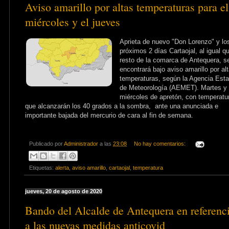
Aviso amarillo por altas temperaturas para el
miércoles y el jueves
Aprieta de nuevo "Don Lorenzo" y lo
próximos 2 días Cartaojal, al igual qu
resto de la comarca de Antequera, s
encontrará bajo aviso amarillo por al
temperaturas, según la Agencia Esta
de Meteorología (AEMET). Martes y
miércoles de apretón, con temperatu
que alcanzarán los 40 grados a la sombra, ante una anunciada e
importante bajada del mercurio de cara al fin de semana.
Publicado por
Administrador
a las
23:08
No hay comentarios:
Etiquetas:
alerta
,
aviso amarillo
,
cartaojal
,
temperatura
jueves, 20 de agosto de 2020
Bando del Alcalde de Antequera en referenc
a las nuevas medidas anticovid