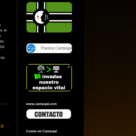
s
e el
e
tas
tal
ras
www.cartaojal.com
ia
Comer en Cartaojal