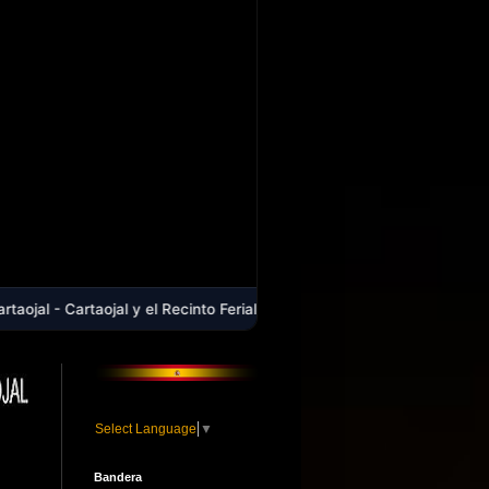
al y el Recinto Ferial: Una deuda histórica que cumple dos décadas d
Select Language
▼
Bandera