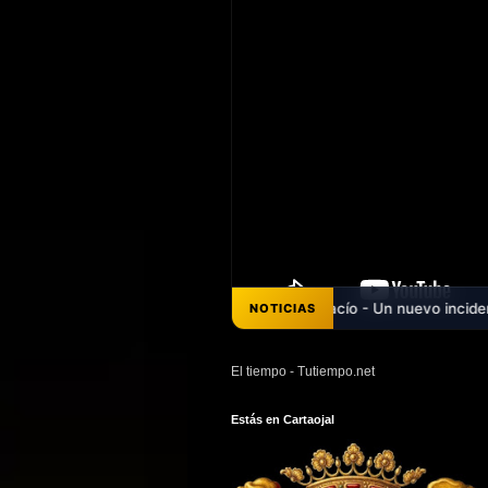
co aparece completamente vacío - Un nuevo incidente con el tendido el
NOTICIAS
El tiempo - Tutiempo.net
Estás en Cartaojal