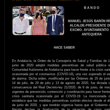
B A N D O
MANUEL JESÚS BARÓN R
ALCALDE-PRESIDENTE 
EXCMO. AYUNTAMIENTO
ANTEQUERA
HACE SABER
En Andalucía, la Orden de la Consejería de Salud y Familias de 
junio de 2020 adoptó medidas preventivas de salud pública e
Comunidad Autónoma de Andalucía para hacer frente a la crisis sani
ocasionada por el coronavirus (COVID-19), una vez superado el e
de alarma. Dicha orden, modificada por las Órdenes de 25 de juni
14 de julio, de 29 de julio y 13 de agosto de 2020, fue dictada
consecuencia del Real Decreto-ley 21/2020, de 9 de junio, de me
urgentes de prevención, contención y coordinación para hacer frente
crisis sanitaria ocasionada por el COVID-19. La mencionada o
establece que las medidas preventivas surtirán efectos desde el d
de junio de 2020, y que tendrán vigencia hasta que el Gobierno 
Nación declare la finalización de la situación de crisis sani