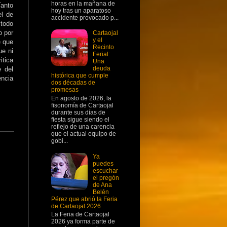
horas en la mañana de
Tanto
hoy tras un aparatoso
el de
accidente provocado p...
todo
o por
Cartaojal
y el
e que
Recinto
ue ni
Ferial:
itica
Una
deuda
e del
histórica que cumple
ncia
dos décadas de
promesas
En agosto de 2026, la
fisonomía de Cartaojal
durante sus días de
fiesta sigue siendo el
reflejo de una carencia
que el actual equipo de
gobi...
Ya
puedes
escuchar
el pregón
de Ana
Belén
Pérez que abrió la Feria
de Cartaojal 2026
La Feria de Cartaojal
2026 ya forma parte de