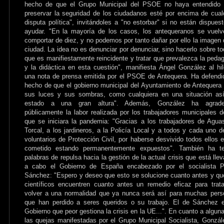
hecho de que el Grupo Municipal del PSOE no haya entendido 
preservar la seguridad de los ciudadanos esté por encima de cual
disputa política", invitándoles a "no estorbar" si no están dispues
ayudar. "En la mayoría de los casos, los antequeranos se vuel
comportar de diez, y no podemos por tanto dañar por ello la imagen 
ciudad. La idea no es denunciar por denunciar, sino hacerlo sobre to
que es manifiestamente reincidente y tratar que prevalezca la peda
y la didáctica en esta cuestión", manifiesta Ángel González al hi
una nota de prensa emitida por el PSOE de Antequera. Ha defendi
hecho de que el gobierno municipal del Ayuntamiento de Antequera
sus luces y sus sombras, como cualquiera en una situación así
estado a una gran altura". Además, González ha agrade
públicamente la labor realizada por los trabajadores municipales 
que se iniciara la pandemia: "Gracias a los trabajadores de Agua
Torcal, a los jardineros, a la Policía Local y a todos y cada uno d
voluntarios de Protección Civil, por haberse desvivido todos ellos 
cometido estando permanentemente expuestos". También ha te
palabras de repulsa hacia la gestión de la actual crisis que está lle
a cabo el Gobierno de España encabezado por el socialista P
Sánchez: "Espero y deseo que esto se solucione cuanto antes y qu
científicos encuentren cuanto antes un remedio eficaz para trat
volver a una normalidad que ya nunca será así para muchas per
que han perdido a seres queridos o su trabajo. El de Sánchez 
Gobierno que peor gestiona la crisis en la UE...". En cuanto a algun
las quejas manifestadas por el Grupo Municipal Socialista, Gonzál