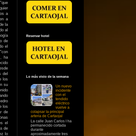
"que
quier
tos a
ven a
de la
do al
gogía
Reservar hotel
lo de
do el
 "con
, ha
cido
desde
s del
Lo más visto de la semana
e los
en su
Un nuevo
nido
incidente
con el
vando
tendido
edro
eléctrico
e los
vuelve a
ar de
colapsar la principal
arteria de Cartaojal
sonas
La calle Juan Carlos I ha
es el
permanecido cortada
as de
durante
ez lo
aproximadamente tres