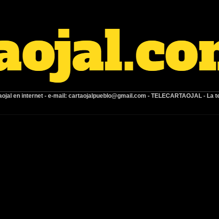
ojal en internet -
e-mail:
cartaojalpueblo@gmail.com
- TELECARTAOJAL -
La t