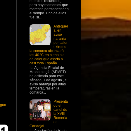
nuestros recuerdos,
pero hay momentos que
merecen permanecer en
el tiempo. Uno de ellos
fue, si...
Antequer
a, en
aviso
naranja
por calor
extremo:
la comarca alcanzará
los 40 ºC en plena ola
de calor que afecta a
casi toda España
La Agencia Estatal de
Meteorología (AEMET)
ha activado para este
sábado, 1 de agosto , el
aviso naranja por altas
temperaturas en la
comarca...
Presenta
igua
do el
cartel de
la XVIII
Romería
de
Cartaojal
La Asociación de María