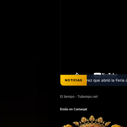
har el pregón de Ana Belén Pérez que abrió la Feria de Cartaojal 202
NOTICIAS
El tiempo - Tutiempo.net
Estás en Cartaojal