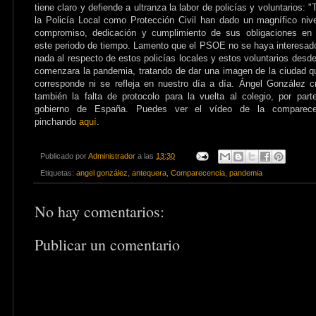
tiene claro y defiende a ultranza la labor de policías y voluntarios: "
la Policía Local como Protección Civil han dado un magnífico niv
compromiso, dedicación y cumplimiento de sus obligaciones en 
este periodo de tiempo. Lamento que el PSOE no se haya interesad
nada al respecto de estos policías locales y estos voluntarios desd
comenzara la pandemia, tratando de dar una imagen de la ciudad q
corresponde ni se refleja en nuestro día a día. Ángel González cr
también la falta de protocolo para la vuelta al colegio, por part
gobierno de España. Puedes ver el vídeo de la comparece
pinchando
aquí
.
Publicado por
Administrador
a las
13:30
Etiquetas:
angel gonzález
,
antequera
,
Comparecencia
,
pandemia
No hay comentarios:
Publicar un comentario