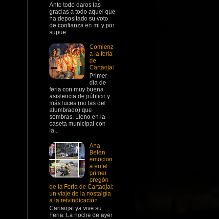
Ante todo daros las
gracias a todo aquel que
ha depositado su voto
de confianza en mi y por
supue...
Comienz
a la feria
de
Cartaojal
Primer
día de
feria con muy buena
asistencia de público y
más luces (no las del
alumbrado) que
sombras. Lleno en la
caseta municipal con
la...
Ana
Belén
emocion
a en el
primer
pregón
de la Feria de Cartaojal:
un viaje de la nostalgia
a la reivindicación
Cartaojal ya vive su
Feria. La noche de ayer