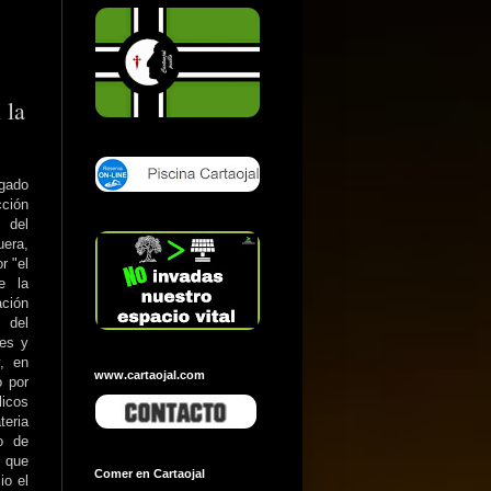
 la
egado
cción
 del
era,
r "el
e la
ación
 del
les y
, en
www.cartaojal.com
o por
licos
teria
o de
e que
Comer en Cartaojal
io el