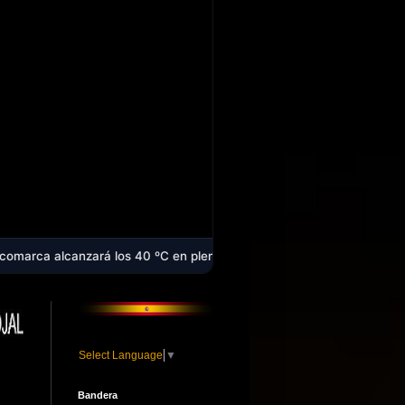
rá los 40 ºC en plena ola de calor que afecta a casi toda España - L
Select Language
▼
Bandera