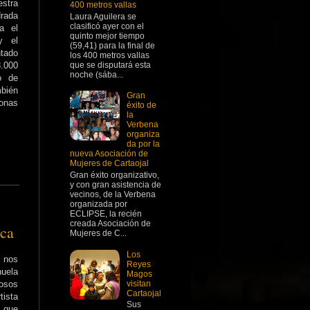
estra
400 metros vallas
rada
Laura Aguilera se
clasificó ayer con el
a el
quinto mejor tiempo
y el
(59,41) para la final de
tado
los 400 metros vallas
que se disputará esta
.000
noche (sába...
o de
bién
Gran
zonas
éxito de
la
Verbena
organiza
da por la
nueva Asociación de
Mujeres de Cartaojal
Gran éxito organizativo,
y con gran asistencia de
vecinos, de la Verbena
organizada por
ECLIPSE, la recién
creada Asociación de
nca
Mujeres de C...
Los
l nos
Reyes
uela
Magos
visitan
osos
Cartaojal
tista
Sus
 que