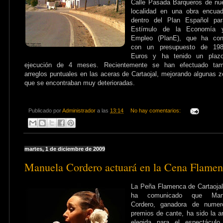
Calle Pasada Barqueros de nu
localidad en una obra encuad
dentro del Plan Español par
Estímulo de la Economía 
Empleo (PlanE), que ha con
con un presupuesto de 198
Euros y ha tenido un plaz
ejecución de 4 meses. Recientemente se han efectuado tam
arreglos puntuales en las aceras de Cartaojal, mejorando algunas 
que se encontraban muy deterioradas.
Publicado por
Administrador
a las
13:14
No hay comentarios:
martes, 1 de diciembre de 2009
Manuela Cordero actuará en la Cena Flame
La Peña Flamenca de Cartaoja
ha comunicado que Man
Cordero, ganadora de numer
premios de cante, ha sido la ar
elegida para el espectáculo