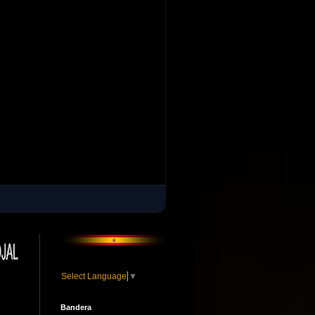
Un nuevo incidente con el tendido eléctrico vuelv
Select Language
▼
Bandera