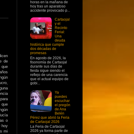
horas en la mañana de
hoy tras un aparatoso
accidente provocado p...
Cartaojal
y el
Recinto
Ferial:
Una
deuda
histórica que cumple
dos décadas de
promesas
icen
En agosto de 2026, la
e de
fisonomía de Cartaojal
durante sus días de
 que
fiesta sigue siendo el
años
reflejo de una carencia
ingún
que el actual equipo de
ucro,
gobi...
nguna
Ya
encia
puedes
para
escuchar
 que
el pregón
de Ana
ngún
Belén
ducía
Pérez que abrió la Feria
ras o
de Cartaojal 2026
r hoy
La Feria de Cartaojal
2026 ya forma parte de
as mi