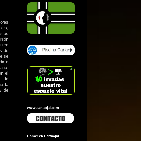
oras
ples,
stos
unión
uera
os de
ue se
ado a
rano.
on el
r la
ue la
a de
www.cartaojal.com
Comer en Cartaojal