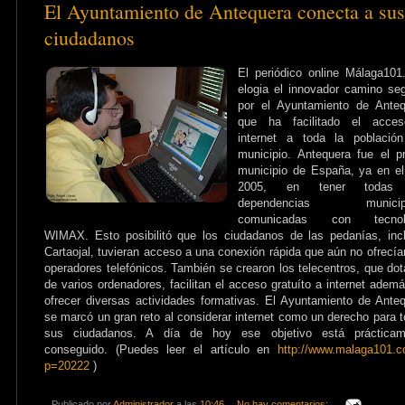
El Ayuntamiento de Antequera conecta a sus
ciudadanos
El periódico online Málaga10
elogia el innovador camino se
por el Ayuntamiento de Anteq
que ha facilitado el acce
internet a toda la población
municipio. Antequera fue el p
municipio de España, ya en e
2005, en tener todas 
dependencias municipa
comunicadas con tecnol
WIMAX. Esto posibilitó que los ciudadanos de las pedanías, inc
Cartaojal, tuvieran acceso a una conexión rápida que aún no ofrecía
operadores telefónicos. También se crearon los telecentros, que do
de varios ordenadores, facilitan el acceso gratuíto a internet adem
ofrecer diversas actividades formativas. El Ayuntamiento de Ante
se marcó un gran reto al considerar internet como un derecho para 
sus ciudadanos. A día de hoy ese objetivo está prácticam
conseguido. (Puedes leer el artículo en
http://www.malaga101.
p=20222
)
Publicado por
Administrador
a las
10:46
No hay comentarios: