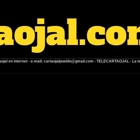
ojal en internet -
e-mail:
cartaojalpueblo@gmail.com
- TELECARTAOJAL -
La t