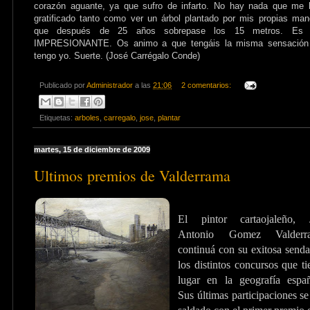
corazón aguante, ya que sufro de infarto. No hay nada que me 
gratificado tanto como ver un árbol plantado por mis propias ma
que después de 25 años sobrepase los 15 metros. Es 
IMPRESIONANTE. Os animo a que tengáis la misma sensación
tengo yo. Suerte. (José Carrégalo Conde)
Publicado por
Administrador
a las
21:06
2 comentarios:
Etiquetas:
arboles
,
carregalo
,
jose
,
plantar
martes, 15 de diciembre de 2009
Ultimos premios de Valderrama
El pintor cartaojaleño, 
Antonio Gomez Valderra
continuá con su exitosa senda
los distintos concursos que t
lugar en la geografía españ
Sus últimas participaciones s