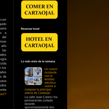
1.com
guido
uera
Reservar hotel
so a
 del
rimer
l año
las
les
ogía
Lo más visto de la semana
luída
n los
Un nuevo
tados
incidente
con el
ás de
tendido
quera
eléctrico
todos
vuelve a
ente
colapsar la principal
arteria de Cartaojal
com/?
La calle Juan Carlos I ha
permanecido cortada
durante
aproximadamente tres