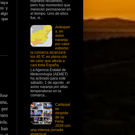
nuestros recuerdos,
haya
pero hay momentos que
nos y
merecen permanecer en
algo
el tiempo. Uno de ellos
fue, si...
 que
Antequer
a, en
aviso
naranja
por calor
extremo:
la comarca alcanzará
los 40 ºC en plena ola
de calor que afecta a
casi toda España
La Agencia Estatal de
Meteorología (AEMET)
ha activado para este
sábado, 1 de agosto , el
aviso naranja por altas
temperaturas en la
Jose
comarca...
ma,
Cartaojal
 por
se
despide
ienen
de su
Feria
ola.
2026 con
e han
una intensa jornada
dominical