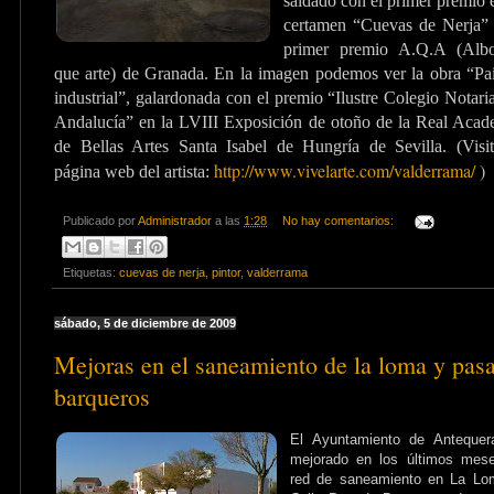
saldado con el primer premio 
certamen “Cuevas de Nerja” 
primer premio A.Q.A
(Albo
que arte) de Granada. En la imagen podemos ver la obra “Pai
industrial”, galardonada con el premio “Ilustre Colegio Notari
Andalucía” en la LVIII Exposición de otoño de la Real Acad
de Bellas Artes Santa Isabel de Hungría de Sevilla. (Visit
http://www.vivelarte.com/valderrama/
)
página web del artista:
Publicado por
Administrador
a las
1:28
No hay comentarios:
Etiquetas:
cuevas de nerja
,
pintor
,
valderrama
sábado, 5 de diciembre de 2009
Mejoras en el saneamiento de la loma y pas
barqueros
El Ayuntamiento de Antequer
mejorado en los últimos mese
red de saneamiento en La Lo