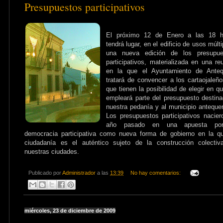
Presupuestos participativos
El próximo 12 de Enero a las 18 h
tendrá lugar, en el edificio de usos múlti
una nueva edición de los presupue
participativos, materializada en una re
en la que el Ayuntamiento de Anteq
tratará de convencer a los cartaojaleñ
que tienen la posibilidad de elegir en q
empleará parte del presupuesto destin
nuestra pedanía y al municipio anteque
Los presupuestos participativos nacier
año pasado en una apuesta po
democracia participativa como nueva forma de gobierno en la q
ciudadanía es el auténtico sujeto de la construcción colectiv
nuestras ciudades.
Publicado por
Administrador
a las
13:39
No hay comentarios:
miércoles, 23 de diciembre de 2009