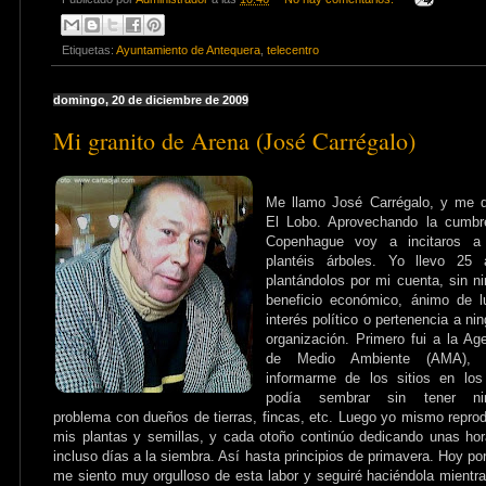
Etiquetas:
Ayuntamiento de Antequera
,
telecentro
domingo, 20 de diciembre de 2009
Mi granito de Arena (José Carrégalo)
Me llamo José Carrégalo, y me d
El Lobo. Aprovechando la cumbr
Copenhague voy a incitaros a
plantéis árboles. Yo llevo 25 
plantándolos por mi cuenta, sin n
beneficio económico, ánimo de l
interés político o pertenencia a ni
organización. Primero fui a la Ag
de Medio Ambiente (AMA), 
informarme de los sitios en los
podía sembrar sin tener ni
problema con dueños de tierras, fincas, etc. Luego yo mismo repro
mis plantas y semillas, y cada otoño continúo dedicando unas ho
incluso días a la siembra. Así hasta principios de primavera. Hoy po
me siento muy orgulloso de esta labor y seguiré haciéndola mientr