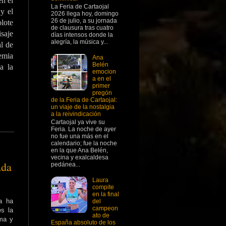
en el
La Feria de Cartaojal
y el
2026 llega hoy, domingo
26 de julio, a su jornada
lote
de clausura tras cuatro
saje
días intensos donde la
alegría, la música y...
al de
emia
Ana
Belén
a la
emocion
a en el
primer
pregón
de la Feria de Cartaojal:
un viaje de la nostalgia
a la reivindicación
Cartaojal ya vive su
Feria. La noche de ayer
no fue una más en el
calendario; fue la noche
en la que Ana Belén,
vecina y exalcaldesa
ada
pedánea...
Laura
compite
en la final
a ha
del
campeon
s la
ato de
ma y
España absoluto de los