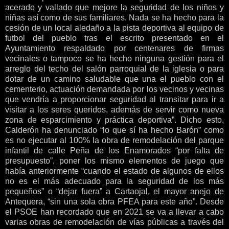
acerado y vallado que mejore la seguridad de los niños y
niñas así como de sus familiares. Nada se ha hecho para la
cesión de un local aledaño a la pista deportiva al equipo de
futbol del pueblo tras el escrito presentado en el
Ayuntamiento respaldado por centenares de firmas
vecinales o tampoco se ha hecho ninguna gestión para el
arreglo del techo del salón parroquial de la iglesia o para
dotar de un camino saludable que una el pueblo con el
cementerio, actuación demandada por los vecinos y vecinas
que vendría a proporcionar seguridad al transitar para ir a
visitar a los seres queridos, además de servir como nueva
zona de esparcimiento y práctica deportiva”. Dicho esto,
Calderón ha denunciado “lo que sí ha hecho Barón” como
es no ejecutar al 100% la obra de remodelación del parque
infantil de calle Peña de los Enamorados “por falta de
presupuesto”, poner los mismo elementos de juego que
había anteriormente “cuando el estado de algunos de ellos
no es el más adecuado para la seguridad de los más
pequeños” o “dejar fuera” a Cartaojal, el mayor anejo de
Antequera, “sin una sola obra PFEA para este año”. Desde
el PSOE han recordado que en 2021 se va a llevar a cabo
varias obras de remodelación de vías públicas a través del