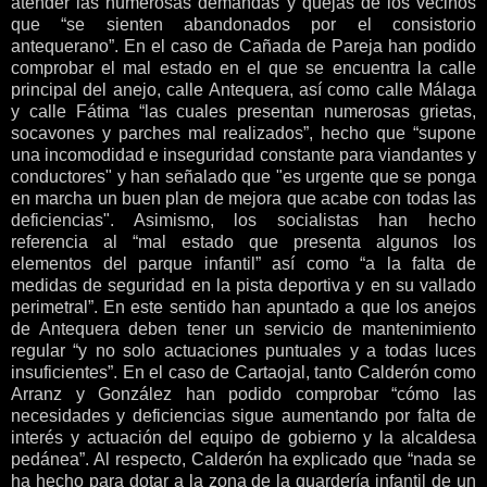
atender las numerosas demandas y quejas de los vecinos
que “se sienten abandonados por el consistorio
antequerano”. En el caso de Cañada de Pareja han podido
comprobar el mal estado en el que se encuentra la calle
principal del anejo, calle Antequera, así como calle Málaga
y calle Fátima “las cuales presentan numerosas grietas,
socavones y parches mal realizados”, hecho que “supone
una incomodidad e inseguridad constante para viandantes y
conductores" y han señalado que "es urgente que se ponga
en marcha un buen plan de mejora que acabe con todas las
deficiencias". Asimismo, los socialistas han hecho
referencia al “mal estado que presenta algunos los
elementos del parque infantil” así como “a la falta de
medidas de seguridad en la pista deportiva y en su vallado
perimetral”. En este sentido han apuntado a que los anejos
de Antequera deben tener un servicio de mantenimiento
regular “y no solo actuaciones puntuales y a todas luces
insuficientes”. En el caso de Cartaojal, tanto Calderón como
Arranz y González han podido comprobar “cómo las
necesidades y deficiencias sigue aumentando por falta de
interés y actuación del equipo de gobierno y la alcaldesa
pedánea”. Al respecto, Calderón ha explicado que “nada se
ha hecho para dotar a la zona de la guardería infantil de un