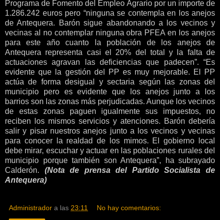
Programa de Fomento del Empleo Agrario por un importe de
1.286.242 euros pero “ninguna se contempla en los anejos
de Antequera. Barón sigue abandonando a los vecinos y
vecinas al no contemplar ninguna obra PFEA en los anejos
para este año cuanto la población de los anejos de
Antequera representa casi el 20% del total y la falta de
actuaciones agravan las deficiencias que padecen”. “Es
evidente que la gestión del PP es muy mejorable. El PP
actúa de forma desigual y sectaria según las zonas del
municipio pero es evidente que los anejos junto a los
barrios son las zonas más perjudicadas. Aunque los vecinos
de estas zonas paguen igualmente sus impuestos, no
reciben los mismos servicios y atenciones. Barón debería
salir y pisar nuestros anejos junto a los vecinos y vecinas
para conocer la realdad de los mimos. El gobierno local
debe mirar, escuchar y actuar en las poblaciones rurales del
municipio porque también son Antequera”, ha subrayado
Calderón.
(Nota de prensa del Partido Socialista de
Antequera)
Administrador
a las
23:11
No hay comentarios: