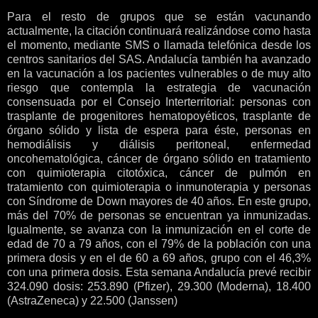
Para el resto de grupos que se están vacunando
actualmente, la citación continuará realizándose como hasta
el momento, mediante SMS o llamada telefónica desde los
centros sanitarios del SAS. Andalucía también ha avanzado
en la vacunación a los pacientes vulnerables o de muy alto
riesgo que contempla la estrategia de vacunación
consensuada por el Consejo Interterritorial: personas con
trasplante de progenitores hematopoyéticos, trasplante de
órgano sólido y lista de espera para éste, personas en
hemodiálisis y diálisis peritoneal, enfermedad
oncohematológica, cáncer de órgano sólido en tratamiento
con quimioterapia citotóxica, cáncer de pulmón en
tratamiento con quimioterapia o inmunoterapia y personas
con Síndrome de Down mayores de 40 años. En este grupo,
más del 70% de personas se encuentran ya inmunizadas.
Igualmente, se avanza con la inmunización en el corte de
edad de 70 a 79 años, con el 79% de la población con una
primera dosis y en el de 60 a 69 años, grupo con el 46,3%
con una primera dosis. Esta semana Andalucía prevé recibir
324.090 dosis: 253.890 (Pfizer), 29.300 (Moderna), 18.400
(AstraZeneca) y 22.500 (Janssen)