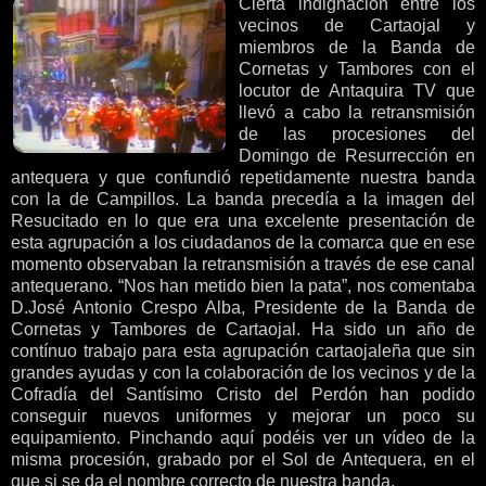
Cierta indignación entre los
vecinos de Cartaojal y
miembros de la Banda de
Cornetas y Tambores con el
locutor de Antaquira TV que
llevó a cabo la retransmisión
de las procesiones del
Domingo de Resurrección en
antequera y que confundió repetidamente nuestra banda
con la de Campillos. La banda precedía a la imagen del
Resucitado en lo que era una excelente presentación de
esta agrupación a los ciudadanos de la comarca que en ese
momento observaban la retransmisión a través de ese canal
antequerano. “Nos han metido bien la pata”, nos comentaba
D.José Antonio Crespo Alba, Presidente de la Banda de
Cornetas y Tambores de Cartaojal. Ha sido un año de
contínuo trabajo para esta agrupación cartaojaleña que sin
grandes ayudas y con la colaboración de los vecinos y de la
Cofradía del Santísimo Cristo del Perdón han podido
conseguir nuevos uniformes y mejorar un poco su
equipamiento. Pinchando aquí podéis ver un vídeo de la
misma procesión, grabado por el Sol de Antequera, en el
que si se da el nombre correcto de nuestra banda.