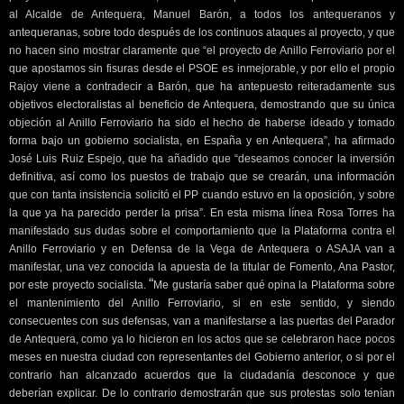
al Alcalde de Antequera, Manuel Barón, a todos los antequeranos y
antequeranas, sobre todo después de los continuos ataques al proyecto, y que
no hacen sino mostrar claramente que “el proyecto de Anillo Ferroviario por el
que apostamos sin fisuras desde el PSOE es inmejorable, y por ello el propio
Rajoy viene a contradecir a Barón, que ha antepuesto reiteradamente sus
objetivos electoralistas al beneficio de Antequera, demostrando que su única
objeción al Anillo Ferroviario ha sido el hecho de haberse ideado y tomado
forma bajo un gobierno socialista, en España y en Antequera”, ha afirmado
José Luis Ruiz Espejo, que ha añadido que “deseamos conocer la inversión
definitiva, así como los puestos de trabajo que se crearán, una información
que con tanta insistencia solicitó el PP cuando estuvo en la oposición, y sobre
la que ya ha parecido perder la prisa”. En esta misma línea Rosa Torres ha
manifestado sus dudas sobre el comportamiento que la Plataforma contra el
Anillo Ferroviario y en Defensa de la Vega de Antequera o ASAJA van a
manifestar, una vez conocida la apuesta de la titular de Fomento, Ana Pastor,
“
por este proyecto socialista.
Me gustaría saber qué opina la Plataforma sobre
el mantenimiento del Anillo Ferroviario, si en este sentido, y siendo
consecuentes con sus defensas, van a manifestarse a las puertas del Parador
de Antequera, como ya lo hicieron en los actos que se celebraron hace pocos
meses en nuestra ciudad con representantes del Gobierno anterior, o si por el
contrario han alcanzado acuerdos que la ciudadanía desconoce y que
deberían explicar. De lo contrario demostrarán que sus protestas solo tenían