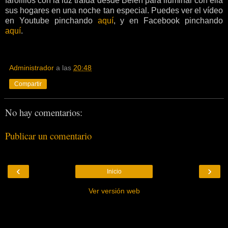
farolillos con la luz traída desde Belén para iluminar con ella
sus hogares en una noche tan especial. Puedes ver el vídeo
en Youtube pinchando
aquí
, y en Facebook pinchando
aquí
.
Administrador
a las
20:48
Compartir
No hay comentarios:
Publicar un comentario
‹
›
Inicio
Ver versión web