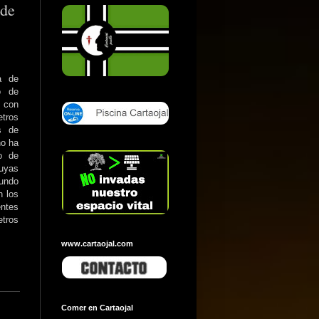
 de
a de
o de
n con
tros
s de
no ha
o de
suyas
gundo
n los
entes
etros
www.cartaojal.com
Comer en Cartaojal