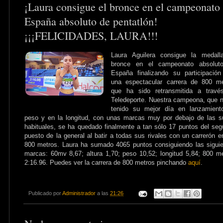
¡Laura consigue el bronce en el campeonato
España absoluto de pentatlón!
¡¡¡FELICIDADES, LAURA!!!
Laura Aguilera consigue la medall
bronce en el campeonato absolut
España finalizando su participació
una espectacular carrera de 800 me
que ha sido retransmitida a travé
Teledeporte. Nuestra campeona, que 
tenido su mejor día en lanzamient
peso y en la longitud, con unas marcas muy por debajo de las 
habituales, se ha quedado finalmente a tan sólo 17 puntos del se
puesto de la general al batir a todas sus rivales con un carrerón e
800 metros. Laura ha sumado 4065 puntos consiguiendo las sigui
marcas: 60mv 8,67; altura 1,70; peso 10,52; longitud 5,84; 800 m
2:16.96. Puedes ver la carrera de 800 metros pinchando
aquí
.
Publicado por
Administrador
a las
21:26