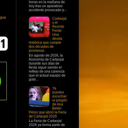
horas en la mañana de
hoy tras un aparatoso
accidente provocado p...
igua
Cartaojal
y el
Recinto
Ferial:
Una
deuda
histórica que cumple
dos décadas de
promesas
En agosto de 2026, la
fisonomía de Cartaojal
durante sus días de
fiesta sigue siendo el
reflejo de una carencia
que el actual equipo de
gobi...
Ya
puedes
escuchar
el pregón
de Ana
Belén
Pérez que abrió la Feria
de Cartaojal 2026
La Feria de Cartaojal
2026 ya forma parte de