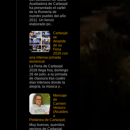
Auxiliadora de Cartaojal
ha presentado el cartel
de la Romería de
nuestro pueblo del año
2011. Un lienzo
elaborado po...
Cartaojal
se
despide
de su
Feria
2026 con
una intensa jornada
dominical
La Feria de Cartaojal
2026 llega hoy, domingo
26 de julio, a su jornada
de clausura tras cuatro
días intensos donde la
alegría, la música y...
Mensaje
de
Carmen
Velasco
(Alcaldes
a
Pedánea de Cartaojal)
Muy buenas, queridos
vecinos de Cartaojal: