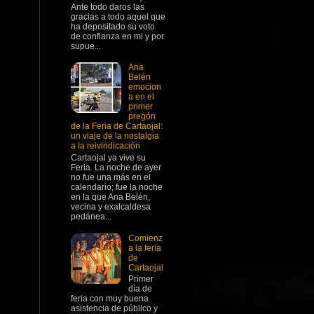
Ante todo daros las
gracias a todo aquel que
ha depositado su voto
de confianza en mi y por
supue...
Ana
Belén
emocion
a en el
primer
pregón
de la Feria de Cartaojal:
un viaje de la nostalgia
a la reivindicación
Cartaojal ya vive su
Feria. La noche de ayer
no fue una más en el
calendario; fue la noche
en la que Ana Belén,
vecina y exalcaldesa
pedánea...
Comienz
a la feria
de
Cartaojal
Primer
día de
feria con muy buena
asistencia de público y