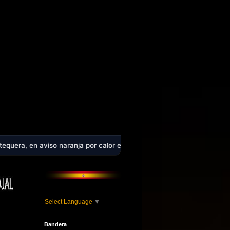
 naranja por calor extremo: la comarca alcanzará los 40 ºC en plena 
Select Language
▼
Bandera