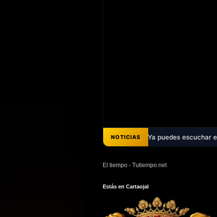
mple dos décadas de promesas - Ya puedes escuchar el pregón de Ana B
NOTICIAS
El tiempo - Tutiempo.net
Estás en Cartaojal