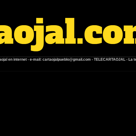
ojal en internet -
e-mail:
cartaojalpueblo@gmail.com
- TELECARTAOJAL -
La t