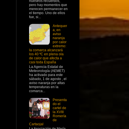
nuestros recuerdos,
pero hay momentos que
merecen permanecer en
el tiempo. Uno de ellos
fue, si...
Antequer
a, en
aviso
naranja
por calor
extremo:
la comarca alcanzará
los 40 ºC en plena ola
de calor que afecta a
casi toda España
La Agencia Estatal de
Meteorología (AEMET)
ha activado para este
sábado, 1 de agosto , el
aviso naranja por altas
temperaturas en la
comarca...
Presenta
do el
cartel de
la XVIII
Romería
de
Cartaojal
La Asociación de María