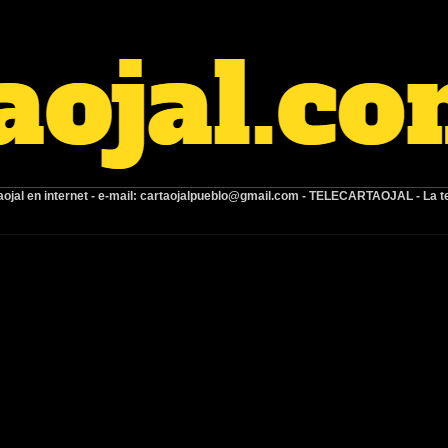
ojal en internet -
e-mail:
cartaojalpueblo@gmail.com
- TELECARTAOJAL -
La t