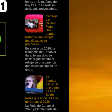
horas en la mañana de
hoy tras un aparatoso
accidente provocado p...
Cartaojal
y el
Recinto
Ferial:
Una
deuda
histórica que cumple
dos décadas de
promesas
En agosto de 2026, la
fisonomía de Cartaojal
durante sus días de
fiesta sigue siendo el
reflejo de una carencia
que el actual equipo de
gobi...
Ya
puedes
escuchar
el pregón
de Ana
Belén
Pérez que abrió la Feria
de Cartaojal 2026
La Feria de Cartaojal
2026 ya forma parte de