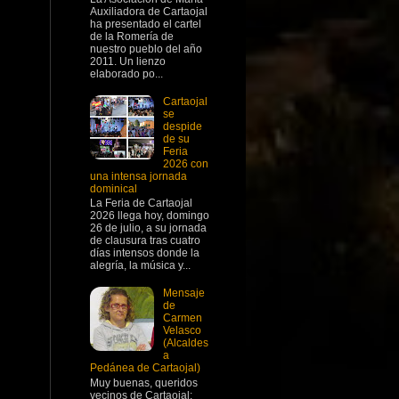
Auxiliadora de Cartaojal
ha presentado el cartel
de la Romería de
nuestro pueblo del año
2011. Un lienzo
elaborado po...
Cartaojal
se
despide
de su
Feria
2026 con
una intensa jornada
dominical
La Feria de Cartaojal
2026 llega hoy, domingo
26 de julio, a su jornada
de clausura tras cuatro
días intensos donde la
alegría, la música y...
Mensaje
de
Carmen
Velasco
(Alcaldes
a
Pedánea de Cartaojal)
Muy buenas, queridos
vecinos de Cartaojal: