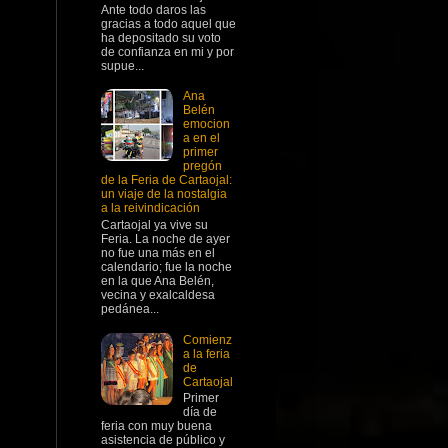
Ante todo daros las
gracias a todo aquel que
ha depositado su voto
de confianza en mi y por
supue...
Ana
Belén
emocion
a en el
primer
pregón
de la Feria de Cartaojal:
un viaje de la nostalgia
a la reivindicación
Cartaojal ya vive su
Feria. La noche de ayer
no fue una más en el
calendario; fue la noche
en la que Ana Belén,
vecina y exalcaldesa
pedánea...
Comienz
a la feria
de
Cartaojal
Primer
día de
feria con muy buena
asistencia de público y