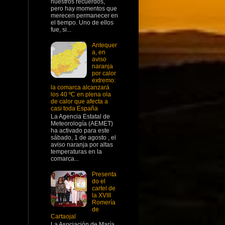
nuestros recuerdos,
pero hay momentos que
merecen permanecer en
el tiempo. Uno de ellos
fue, si...
Antequer
a, en
aviso
naranja
por calor
extremo:
la comarca alcanzará
los 40 ºC en plena ola
de calor que afecta a
casi toda España
La Agencia Estatal de
Meteorología (AEMET)
ha activado para este
sábado, 1 de agosto , el
aviso naranja por altas
temperaturas en la
comarca...
Presenta
do el
cartel de
la XVIII
Romería
de
Cartaojal
La Asociación de María