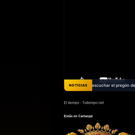
décadas de promesas - Ya puedes escuchar el pregón de Ana Belén Pérez
NOTICIAS
El tiempo - Tutiempo.net
Estás en Cartaojal