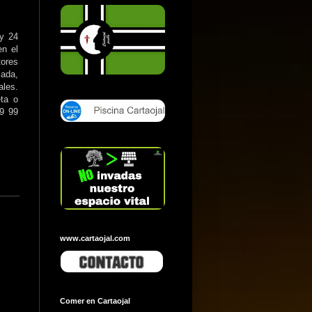
 y 24
n el
tores
ada,
ales.
eta o
59 99
www.cartaojal.com
Comer en Cartaojal