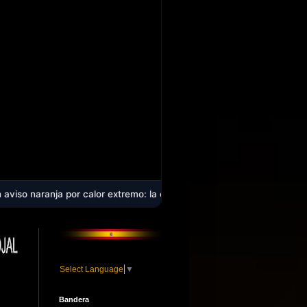
or calor extremo: la comarca alcanzará los 40 ºC en plena ola de cal
Select Language
▼
Bandera