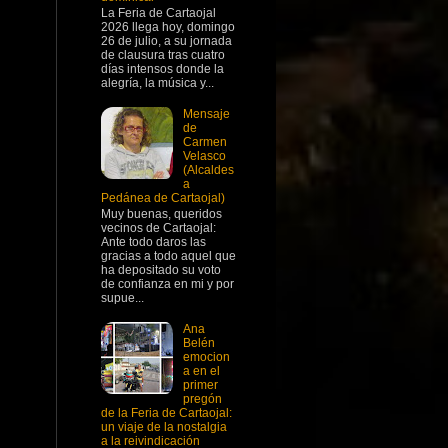
La Feria de Cartaojal
2026 llega hoy, domingo
26 de julio, a su jornada
de clausura tras cuatro
días intensos donde la
alegría, la música y...
Mensaje
de
Carmen
Velasco
(Alcaldes
a
Pedánea de Cartaojal)
Muy buenas, queridos
vecinos de Cartaojal:
Ante todo daros las
gracias a todo aquel que
ha depositado su voto
de confianza en mi y por
supue...
Ana
Belén
emocion
a en el
primer
pregón
de la Feria de Cartaojal:
un viaje de la nostalgia
a la reivindicación