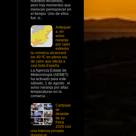
nuestros recuerdos,
pero hay momentos que
merecen permanecer en
el tiempo. Uno de ellos
fue, si...
Antequer
a, en
aviso
naranja
por calor
extremo:
la comarca alcanzará
los 40 ºC en plena ola
de calor que afecta a
casi toda España
La Agencia Estatal de
Meteorología (AEMET)
ha activado para este
sábado, 1 de agosto , el
aviso naranja por altas
temperaturas en la
comarca...
Cartaojal
se
despide
de su
Feria
2026 con
una intensa jornada
dominical