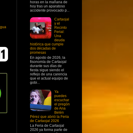
horas en la mañana de
hoy tras un aparatoso
accidente provocado p...
Cartaojal
y el
igua
Recinto
Ferial:
Una
deuda
histórica que cumple
dos décadas de
promesas
En agosto de 2026, la
fisonomía de Cartaojal
durante sus días de
fiesta sigue siendo el
reflejo de una carencia
que el actual equipo de
gobi...
Ya
puedes
escuchar
el pregón
de Ana
Belén
Pérez que abrió la Feria
de Cartaojal 2026
La Feria de Cartaojal
2026 ya forma parte de