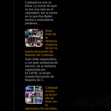
Cartaojal ya vive su
Feria. La noche de ayer
no fue una más en el
calendario; fue la noche
en la que Ana Belén,
vecina y exalcaldesa
pedánea...
Gran
éxito de
la
Verbena
organiza
da por la
nueva Asociación de
Mujeres de Cartaojal
Gran éxito organizativo,
y con gran asistencia de
vecinos, de la Verbena
organizada por
ECLIPSE, la recién
creada Asociación de
Mujeres de C...
Cartaojal
encara
su tercer
día de
feria con
la
adrenalina de los Autos