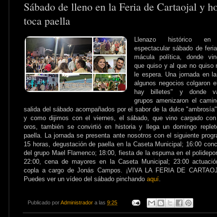
Sábado de lleno en la Feria de Cartaojal y h
toca paella
Llenazo histórico e
espectacular sábado de feria
mácula política, donde vin
que quiso y al que no quiso 
le espera. Una jornada en l
algunos negocios colgaron e
hay billetes" y donde va
grupos amenizaron el camin
salida del sábado acompañados por el sabor de la dulce "ambrosía"
y como dijimos con el viernes, el sábado, que vino cargado co
oros, también se convirtió en historia y llega un domingo reple
paella. La jornada se presenta ante nosotros con el siguiente prog
15 horas, degustación de paella en la Caseta Municipal; 16:00 conc
del grupo Mael Flamenco; 18:00, fiesta de la espuma en el polidepor
22:00, cena de mayores en la Caseta Municipal; 23:00 actuació
copla a cargo de Jonás Campos. ¡VIVA LA FERIA DE CARTAOJ
Puedes ver un vídeo del sábado pinchando
aquí
.
Publicado por
Administrador
a las
9:25