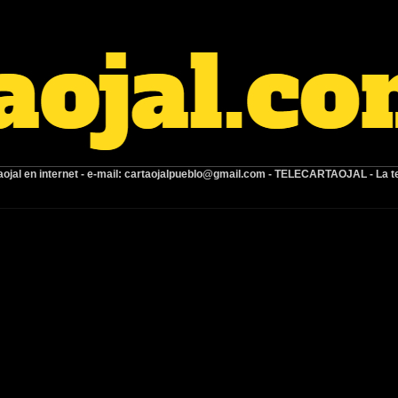
ojal en internet -
e-mail:
cartaojalpueblo@gmail.com
- TELECARTAOJAL -
La t