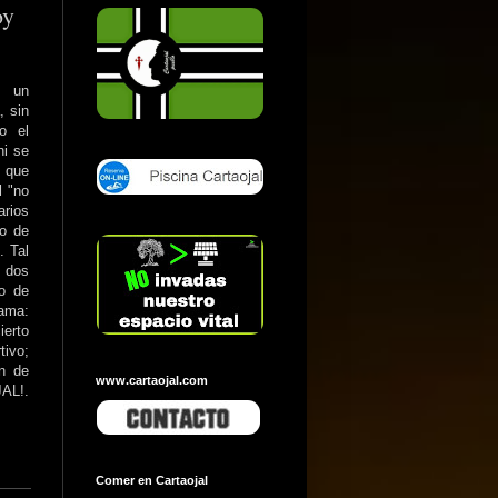
oy
n un
, sin
o el
ni se
a que
l "no
rios
o de
. Tal
n dos
to de
rama:
ierto
tivo;
n de
www.cartaojal.com
AL!.
Comer en Cartaojal