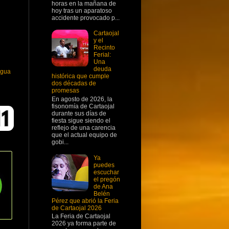
horas en la mañana de
hoy tras un aparatoso
accidente provocado p...
Cartaojal
y el
Recinto
Ferial:
Una
deuda
igua
histórica que cumple
dos décadas de
promesas
En agosto de 2026, la
fisonomía de Cartaojal
durante sus días de
fiesta sigue siendo el
reflejo de una carencia
que el actual equipo de
gobi...
Ya
puedes
escuchar
el pregón
de Ana
Belén
Pérez que abrió la Feria
de Cartaojal 2026
La Feria de Cartaojal
2026 ya forma parte de