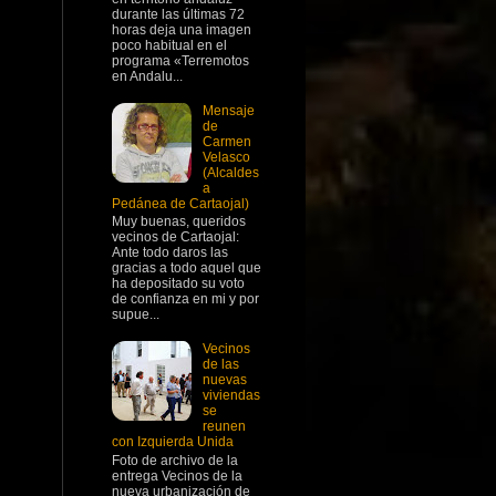
durante las últimas 72
horas deja una imagen
poco habitual en el
programa «Terremotos
en Andalu...
Mensaje
de
Carmen
Velasco
(Alcaldes
a
Pedánea de Cartaojal)
Muy buenas, queridos
vecinos de Cartaojal:
Ante todo daros las
gracias a todo aquel que
ha depositado su voto
de confianza en mi y por
supue...
Vecinos
de las
nuevas
viviendas
se
reunen
con Izquierda Unida
Foto de archivo de la
entrega Vecinos de la
nueva urbanización de