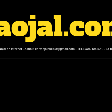
ojal en internet -
e-mail:
cartaojalpueblo@gmail.com
- TELECARTAOJAL -
La t