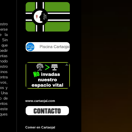
stro
erse
e la
 Sin
 que
pedir
ntas
odo
stro
cinos
ontra
ivos,
nos y
. Una
o de
www.cartaojal.com
entos
 este
ques
Comer en Cartaojal