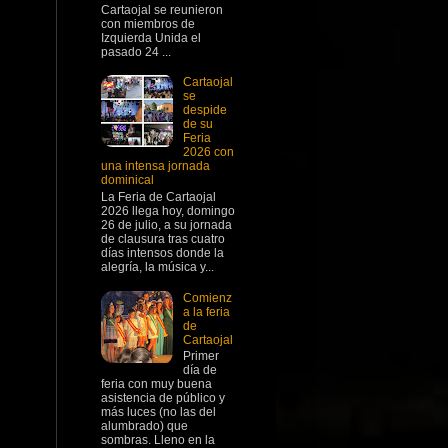
Cartaojal se reunieron
con miembros de
Izquierda Unida el
pasado 24 ...
Cartaojal
se
despide
de su
Feria
2026 con
una intensa jornada
dominical
La Feria de Cartaojal
2026 llega hoy, domingo
26 de julio, a su jornada
de clausura tras cuatro
días intensos donde la
alegría, la música y...
Comienz
a la feria
de
Cartaojal
Primer
día de
feria con muy buena
asistencia de público y
más luces (no las del
alumbrado) que
sombras. Lleno en la