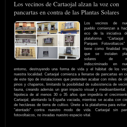
Los vecinos de Cartaojal alzan la voz con
pancartas en contra de las Plantas Solares
Los vecinos de nue
pueblo comienzan a hac
eco de la iniciativa d
plataforma "Cartaojal
Parques Fotovoltaicos"
tiene como finalidad im
que se instalen pla
solares de m
indiscriminado en nue
entorno, destruyendo una forma de vida y el hábitat de los ve
nuestra localidad. Cartaojal comienza a llenarse de pancartas en c
de este tipo de instalaciones que pretenden acabar con miles de ol
pinos y chaparros, limitando la posibilidad de subsistencia de veci
fauna, creando además un gran impacto visual y medioambiental
hipoteca de al menos 30 o 35 años que impediría el crecimient
Cartaojal, alentando la España vaciada, mientras se acaba con ci
de hectáreas de tierra de cultivo. Únete a la plataforma para evitar
"atentado" contra nuestro modo de vida. Cartaojal sin par
fotovoltaicos, no invadas nuestro espacio vital.