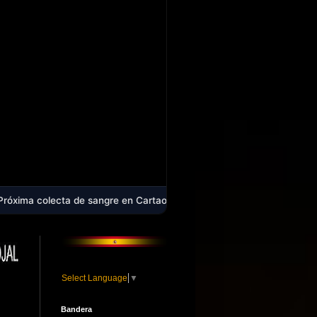
 sangre en Cartaojal: Un pequeño gesto que salva vidas - Resultado d
Select Language
▼
Bandera