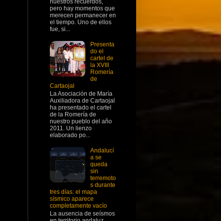
nuestros recuerdos,
pero hay momentos que
merecen permanecer en
el tiempo. Uno de ellos
fue, si...
Presenta
do el
cartel de
la XVIII
Romería
de
Cartaojal
La Asociación de María
Auxiliadora de Cartaojal
ha presentado el cartel
de la Romería de
nuestro pueblo del año
2011. Un lienzo
elaborado po...
Andalucí
a se
queda
sin
terremoto
s durante
tres días: el mapa
sísmico aparece
completamente vacío
La ausencia de seísmos
en territorio andaluz