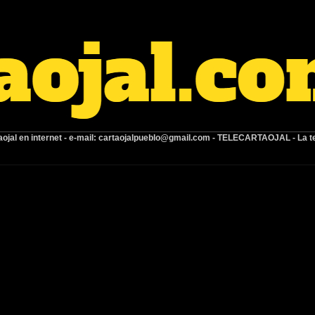
ojal en internet -
e-mail:
cartaojalpueblo@gmail.com
- TELECARTAOJAL -
La t