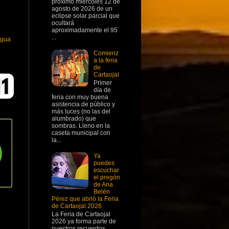
próximo miércoles 12 de
agosto de 2026 de un
eclipse solar parcial que
ocultará
aproximadamente el 95
...
igua
Comienz
a la feria
de
Cartaojal
Primer
día de
feria con muy buena
asistencia de público y
más luces (no las del
alumbrado) que
sombras. Lleno en la
caseta municipal con
la...
Ya
puedes
escuchar
el pregón
de Ana
Belén
Pérez que abrió la Feria
de Cartaojal 2026
La Feria de Cartaojal
2026 ya forma parte de
nuestros recuerdos,