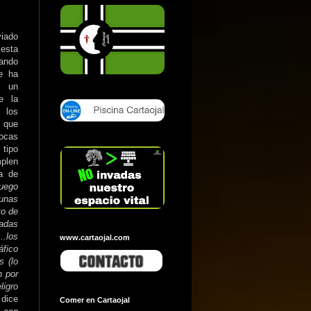
viado
esta
uando
e ha
o un
e la
 los
o que
ocas
tipo
mplen
ta de
juego
 unas
to de
zadas
...los
www.cartaojal.com
áfico
s (lo
n por
ligro
 dice
Comer en Cartaojal