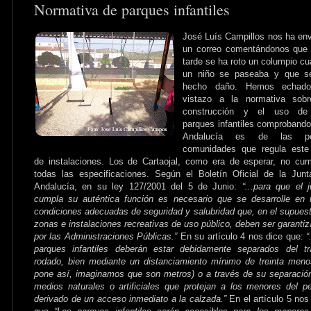
Normativa de parques infantiles
José Luís Campillos nos ha en
un correo comentándonos que 
tarde se ha roto un columpio c
un niño se paseaba y que s
hecho daño. Hemos echad
vistazo a la normativa sobr
construcción y el uso de
parques infantiles comproband
Andalucía es de las p
comunidades que regula este 
de instalaciones. Los de Cartaojal, como era de esperar, no cu
todas las especificaciones. Según el Boletín Oficial de la Jun
Andalucía, en su ley 127/2001 del 5 de Junio:
“...
para que el 
cumpla su auténtica función es necesario que se desarrolle en
condiciones adecuadas de seguridad y salubridad que, en el supues
zonas e instalaciones recreativas de uso público, deben ser garanti
por las Administraciones Públicas.”
En su artículo 4 nos dice que:
“
parques infantiles deberán estar debidamente separados del tr
rodado, bien mediante un distanciamiento mínimo de treinta meno
pone así, imaginamos que son metros) o a través de su separació
medios naturales o artificiales que protejan a los menores del pe
derivado de un acceso inmediato a la calzada.”
En el artículo 5 nos