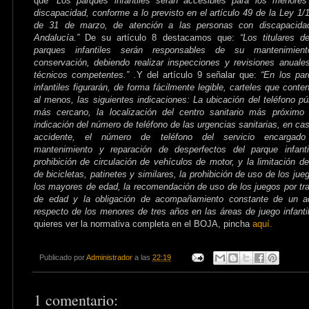
que
“Los parques infantiles serán accesibles para los menore
discapacidad, conforme a lo previsto en el artículo 49 de la Ley 1/
de 31 de marzo, de atención a las personas con discapacida
Andalucía.”
De su artículo 8 destacamos que:
“Los titulares d
parques infantiles serán responsables de su mantenimien
conservación, debiendo realizar inspecciones y revisiones anuale
técnicos competentes.” .
Y del artículo 9 señalar que:
“En los pa
infantiles figurarán, de forma fácilmente legible, carteles que conte
al menos, las siguientes indicaciones: La ubicación del teléfono pú
más cercano, l
a localización del centro sanitario más próximo
indicación del número de teléfono de las urgencias sanitarias, en ca
accidente, e
l número de teléfono del servicio encargado
mantenimiento y reparación de desperfectos del parque infanti
prohibición de circulación de vehículos de motor, y la limitación d
de bicicletas, patinetes y similares, la prohibición de uso de los jue
los mayores de edad, la recomendación de uso de los juegos por t
de edad y la obligación de acompañamiento constante de un ad
respecto de los menores de tres años en las áreas de juego infanti
quieres ver la normativa completa en el BOJA, pincha
aquí.
Publicado por
Administrador
a las
22:19
1 comentario: