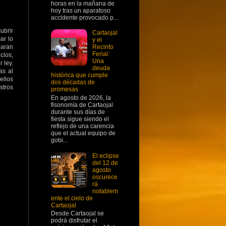
horas en la mañana de
hoy tras un aparatoso
accidente provocado p...
ubrir
Cartaojal
ar lo
y el
paran
Recinto
Ferial:
cios,
Una
 ley.
deuda
as al
histórica que cumple
ellos
dos décadas de
tros
promesas
En agosto de 2026, la
fisonomía de Cartaojal
durante sus días de
fiesta sigue siendo el
reflejo de una carencia
que el actual equipo de
gobi...
El eclipse
del 12 de
agosto
oscurece
rá
notablem
ente el cielo de
Cartaojal
Desde Cartaojal se
podrá disfrutar el