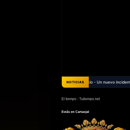
co aparece completamente vacío - Un nuevo incidente con el tendido e
NOTICIAS
El tiempo - Tutiempo.net
Estás en Cartaojal