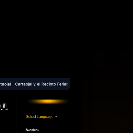
jal y el Recinto Ferial: Una deuda histórica que cumple dos décadas d
Select Language
▼
Bandera