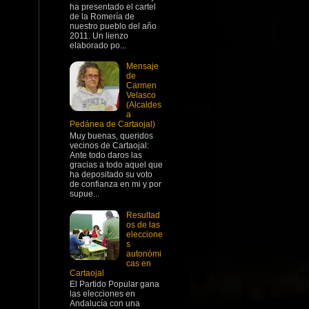
ha presentado el cartel
de la Romería de
nuestro pueblo del año
2011. Un lienzo
elaborado po...
Mensaje
de
Carmen
Velasco
(Alcaldes
a
Pedánea de Cartaojal)
Muy buenas, queridos
vecinos de Cartaojal:
Ante todo daros las
gracias a todo aquel que
ha depositado su voto
de confianza en mi y por
supue...
Resultad
os de las
eleccione
s
autonómi
cas en
Cartaojal
El Partido Popular gana
las elecciones en
Andalucía con una