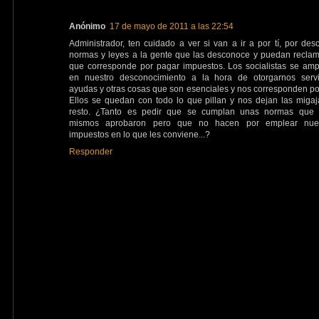
Anónimo
17 de mayo de 2011 a las 22:54
Administrador, ten cuidado a ver si van a ir a por tí, por desc
normas y leyes a la gente que las desconoce y puedan reclam
que corresponde por pagar impuestos. Los socialistas se am
en nuestro desconocimiento a la hora de otorgarnos servi
ayudas y otras cosas que son esenciales y nos corresponden por
Ellos se quedan con todo lo que pillan y nos dejan las migaj
resto. ¿Tanto es pedir que se cumplan unas normas que 
mismos aprobaron pero que no hacen por emplear nues
impuestos en lo que les conviene...?
Responder