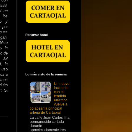
s con
1999,
d en
e los
to y
s por
rques
Reservar hotel
ngan,
blico
 y la
so de
 del
l, la
e uso
gos a
Lo más visto de la semana
ramos
Un nuevo
ulto
incidente
l”.
Si
con el
tendido
eléctrico
vuelve a
colapsar la principal
arteria de Cartaojal
La calle Juan Carlos I ha
permanecido cortada
durante
aproximadamente tres