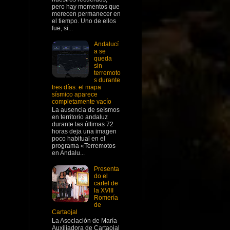
pero hay momentos que
merecen permanecer en
el tiempo. Uno de ellos
fue, si...
Andalucí
a se
queda
sin
terremoto
s durante
tres días: el mapa
sísmico aparece
completamente vacío
La ausencia de seísmos
en territorio andaluz
durante las últimas 72
horas deja una imagen
poco habitual en el
programa «Terremotos
en Andalu...
Presenta
do el
cartel de
la XVIII
Romería
de
Cartaojal
La Asociación de María
Auxiliadora de Cartaojal