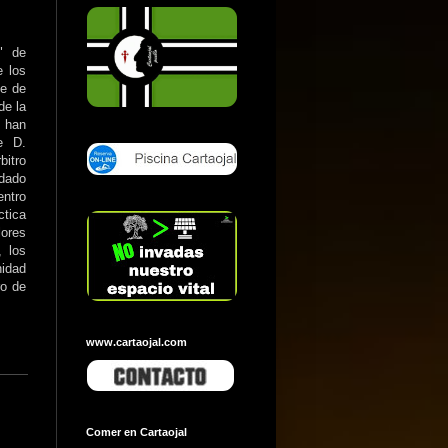
" de
e los
ie de
de la
s han
de
D.
bitro
dado
entro
tica
lores
, los
nidad
ro de
www.cartaojal.com
Comer en Cartaojal