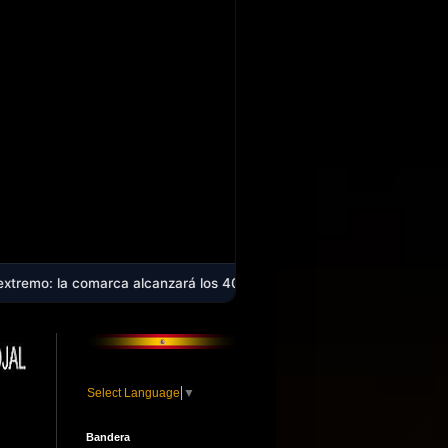
rca alcanzará los 40 ºC en plena ola de calor que afecta a casi toda 
Select Language
▼
Bandera