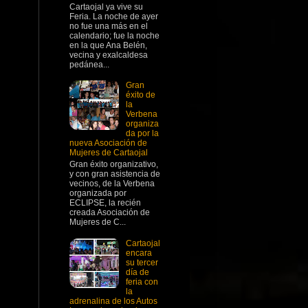
Cartaojal ya vive su
Feria. La noche de ayer
no fue una más en el
calendario; fue la noche
en la que Ana Belén,
vecina y exalcaldesa
pedánea...
Gran
éxito de
la
Verbena
organiza
da por la
nueva Asociación de
Mujeres de Cartaojal
Gran éxito organizativo,
y con gran asistencia de
vecinos, de la Verbena
organizada por
ECLIPSE, la recién
creada Asociación de
Mujeres de C...
Cartaojal
encara
su tercer
día de
feria con
la
adrenalina de los Autos