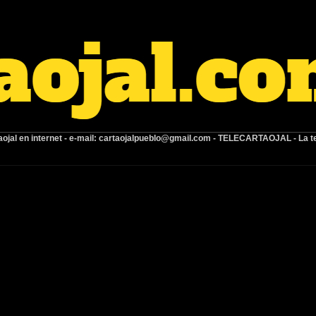
ojal en internet -
e-mail:
cartaojalpueblo@gmail.com
- TELECARTAOJAL -
La t