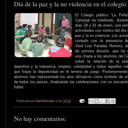
Día de la paz y la no violencia en el colegio
El Colegio público "La Peña
Cartaojal ha celebrado, durant
días 28 y 31 de enero, una ser
actividades con motivo del día 
paz y la no violencia. Los acto
contado con la presencia 
José Lius Paradas Romero, ár
de primera división, que ha 
una charla a los alumnos del C
sobre la relación de la prác
deportiva y la tolerancia, respeto, solidaridad y todos aquellos va
que forjan la deportividad en el terreno de juego. Posteriormente
alumnos han representado los aros olímpicos como símbolo de u
de todos los países, finalizando las celebraciones con un encuent
fútbol.
Publicado por
Administrador
a las
14:12
No hay comentarios: