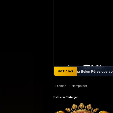
uedes escuchar el pregón de Ana Belén Pérez que abrió la Feria de Ca
NOTICIAS
El tiempo - Tutiempo.net
Estás en Cartaojal