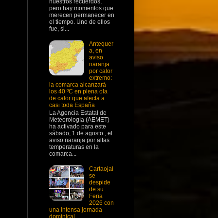
nuestros recuerdos,
pero hay momentos que
merecen permanecer en
el tiempo. Uno de ellos
fue, si...
Antequer
a, en
aviso
naranja
por calor
extremo:
la comarca alcanzará
los 40 ºC en plena ola
de calor que afecta a
casi toda España
La Agencia Estatal de
Meteorología (AEMET)
ha activado para este
sábado, 1 de agosto , el
aviso naranja por altas
temperaturas en la
comarca...
Cartaojal
se
despide
de su
Feria
2026 con
una intensa jornada
dominical