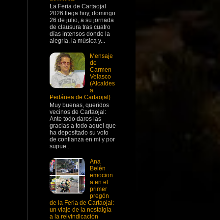
La Feria de Cartaojal
2026 llega hoy, domingo
26 de julio, a su jornada
de clausura tras cuatro
días intensos donde la
alegría, la música y...
Mensaje
de
Carmen
Velasco
(Alcaldes
a
Pedánea de Cartaojal)
Muy buenas, queridos
vecinos de Cartaojal:
Ante todo daros las
gracias a todo aquel que
ha depositado su voto
de confianza en mi y por
supue...
Ana
Belén
emocion
a en el
primer
pregón
de la Feria de Cartaojal:
un viaje de la nostalgia
a la reivindicación