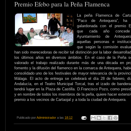
Premio Efebo para la Peña Flamenca
La peña Flamenca de Cartao
“Paco de Antequera”, ha 
galardonada con el premio E
que cada año concede
Ayuntamiento de Anteque
aquellas personas e instituc
que según la comisión evalua
han sido merecedoras de recibir tal distinción por la labor desarrolla
los últimos años en diversos ámbitos. En el caso de la Peña s
valorado el trabajo realizado durante más de una década en pr
fomento y la difusión del flamenco en la comarca de Antequera, hab
consolidado uno de los festivales de mayor relevancia de la provinc
Málaga. El acto de entrega se celebrará el día 28 de febrero, d
Andalucía, en el Teatro Municipal Torcal, tras el izado de bander
tendrá lugar en la Plaza de Castilla. D.Francisco Pozo, como presi
y en nombre de todos los miembros de la peña, quiere hacer extensi
premio a los vecinos de Cartaojal y a toda la ciudad de Antequera.
Publicado por
Administrador
a las
18:12