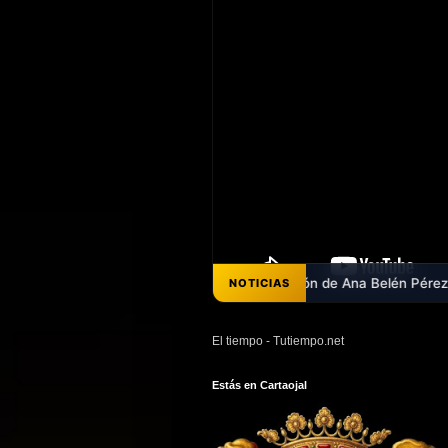
s - Ya puedes escuchar el pregón de Ana Belén Pérez que abrió la Fer
NOTICIAS
El tiempo - Tutiempo.net
Estás en Cartaojal