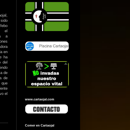
jal,
sido
febo
 el
ra a
iones
dora
da en
e ha
o del
iendo
ia de
ía de
a que
dente
vo el
www.cartaojal.com
Comer en Cartaojal