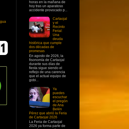
horas en la mañana de
hoy tras un aparatoso
accidente provocado p...
Cartaojal
igua
y el
Recinto
Ferial:
Una
deuda
histórica que cumple
dos décadas de
promesas
En agosto de 2026, la
fisonomía de Cartaojal
durante sus días de
fiesta sigue siendo el
reflejo de una carencia
que el actual equipo de
gobi...
Ya
puedes
escuchar
el pregón
de Ana
Belén
Pérez que abrió la Feria
de Cartaojal 2026
La Feria de Cartaojal
2026 ya forma parte de