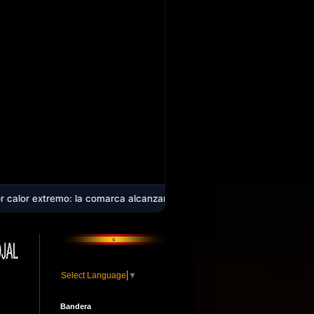
 la comarca alcanzará los 40 ºC en plena ola de calor que afecta a c
Select Language
▼
Bandera