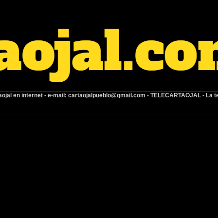
ojal en internet -
e-mail:
cartaojalpueblo@gmail.com
- TELECARTAOJAL -
La t