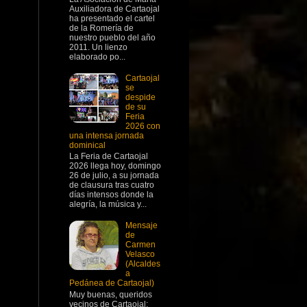
Auxiliadora de Cartaojal
ha presentado el cartel
de la Romería de
nuestro pueblo del año
2011. Un lienzo
elaborado po...
Cartaojal
se
despide
de su
Feria
2026 con
una intensa jornada
dominical
La Feria de Cartaojal
2026 llega hoy, domingo
26 de julio, a su jornada
de clausura tras cuatro
días intensos donde la
alegría, la música y...
Mensaje
de
Carmen
Velasco
(Alcaldes
a
Pedánea de Cartaojal)
Muy buenas, queridos
vecinos de Cartaojal: