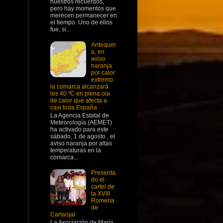
nuestros recuerdos,
pero hay momentos que
merecen permanecer en
el tiempo. Uno de ellos
fue, si...
Antequer
a, en
aviso
naranja
por calor
extremo:
la comarca alcanzará
los 40 ºC en plena ola
de calor que afecta a
casi toda España
La Agencia Estatal de
Meteorología (AEMET)
ha activado para este
sábado, 1 de agosto , el
aviso naranja por altas
temperaturas en la
comarca...
Presenta
do el
cartel de
la XVIII
Romería
de
Cartaojal
La Asociación de María