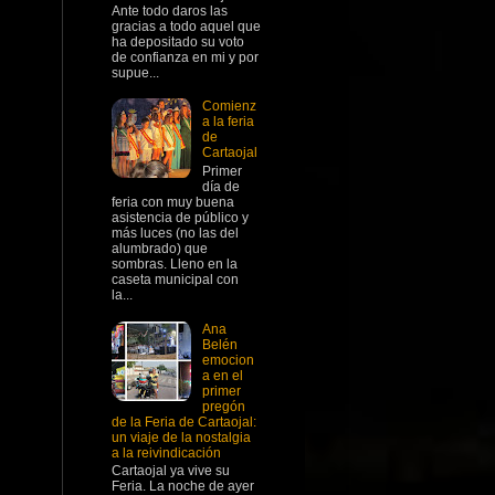
Ante todo daros las
gracias a todo aquel que
ha depositado su voto
de confianza en mi y por
supue...
Comienz
a la feria
de
Cartaojal
Primer
día de
feria con muy buena
asistencia de público y
más luces (no las del
alumbrado) que
sombras. Lleno en la
caseta municipal con
la...
Ana
Belén
emocion
a en el
primer
pregón
de la Feria de Cartaojal:
un viaje de la nostalgia
a la reivindicación
Cartaojal ya vive su
Feria. La noche de ayer