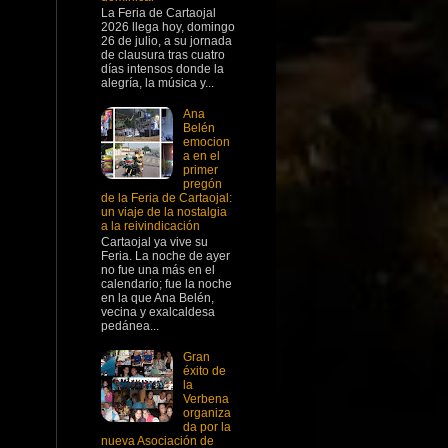
La Feria de Cartaojal
2026 llega hoy, domingo
26 de julio, a su jornada
de clausura tras cuatro
días intensos donde la
alegría, la música y...
Ana
Belén
emocion
a en el
primer
pregón
de la Feria de Cartaojal:
un viaje de la nostalgia
a la reivindicación
Cartaojal ya vive su
Feria. La noche de ayer
no fue una más en el
calendario; fue la noche
en la que Ana Belén,
vecina y exalcaldesa
pedánea...
Gran
éxito de
la
Verbena
organiza
da por la
nueva Asociación de