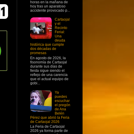
horas en la mañana de
hoy tras un aparatoso
accidente provocado p...
Cartaojal
y el
Recinto
Ferial:
Una
deuda
histórica que cumple
dos décadas de
promesas
En agosto de 2026, la
fisonomía de Cartaojal
durante sus días de
fiesta sigue siendo el
reflejo de una carencia
que el actual equipo de
gobi...
Ya
puedes
escuchar
el pregón
de Ana
Belén
Pérez que abrió la Feria
de Cartaojal 2026
La Feria de Cartaojal
2026 ya forma parte de