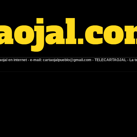
ojal en internet -
e-mail:
cartaojalpueblo@gmail.com
- TELECARTAOJAL -
La t