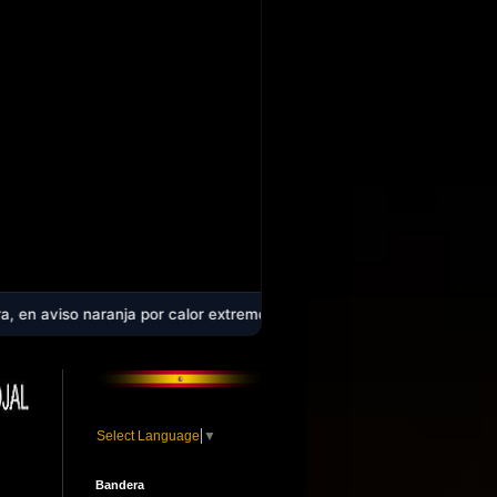
anja por calor extremo: la comarca alcanzará los 40 ºC en plena ola d
Select Language
▼
Bandera