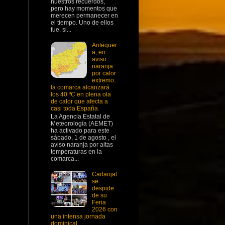
nuestros recuerdos,
pero hay momentos que
merecen permanecer en
el tiempo. Uno de ellos
fue, si...
Antequer
a, en
aviso
naranja
por calor
extremo:
la comarca alcanzará
los 40 ºC en plena ola
de calor que afecta a
casi toda España
La Agencia Estatal de
Meteorología (AEMET)
ha activado para este
sábado, 1 de agosto , el
aviso naranja por altas
temperaturas en la
comarca...
Cartaojal
se
despide
de su
Feria
2026 con
una intensa jornada
dominical