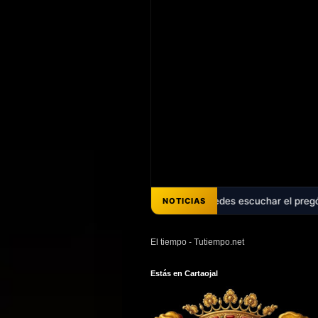
 dos décadas de promesas - Ya puedes escuchar el pregón de Ana Belén 
NOTICIAS
El tiempo - Tutiempo.net
Estás en Cartaojal