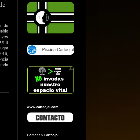
de
n de
ueblo
ravés
XXIII
lugar
016,
encia
rarla
www.cartaojal.com
Comer en Cartaojal