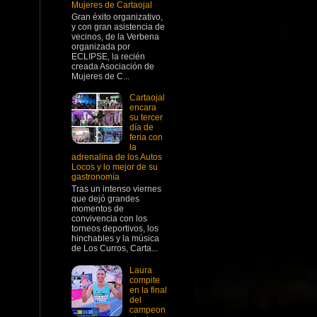
Mujeres de Cartaojal
Gran éxito organizativo,
y con gran asistencia de
vecinos, de la Verbena
organizada por
ECLIPSE, la recién
creada Asociación de
Mujeres de C...
Cartaojal
encara
su tercer
día de
feria con
la
adrenalina de los Autos
Locos y lo mejor de su
gastronomía
Tras un intenso viernes
que dejó grandes
momentos de
convivencia con los
torneos deportivos, los
hinchables y la música
de Los Curros, Carta...
Laura
compite
en la final
del
campeon