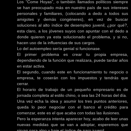
Los “Come Hoyas”, o también llamados políticos siempre
se han preocupado más en nuestro país de sus intereses
personales y familiares, (colocando a dedo a todos sus
amigotes y demás congéneres), en vez de buscar
soluciones al alto índice de desempleo juvenil, ¿por qué?,
esta claro, a los jóvenes suyos con apuntar con el dedo a
donde quieren ya esta solucionado el problema, y si no,
hacen uso de la influencias de sus cargos.
Lo del autoempleo sería genial si funcionase.
El primer problema es crear tu propia empresa,
dependiendo de la función que realizara, puede tardar años
en estar activa.
El segundo, cuando este en funcionamiento tu negocio o
empresa, te coserán con los impuestos y tendrás que
cerrar.
El horario de trabajo de un pequeño empresario es de
jornada completa al estilo chino, o sea las 24 horas del día.
Una vez echa la idea y asumir los tres puntos anteriores,
queda lo peor negociar con el banco el crédito para
comenzar, este es el que acaba con todas las ilusiones.
Pero la esperanza intenta aparecer hoy, acabo de leer unas
nuevas medidas que se van a adoptar, esperemos que
sirvan para algo y baje el índice de paro juvenil.