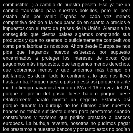
combustible...) a cambio de nuestra peseta. Eso ya fue un
cambio traumático para nuestros bolsillos, pero lo peor
estaba aún por venir: España es cada vez menos
competitiva debido a la equiparación en cuanto a precios e
impuestos con el resto de países de la Unión. Alemania ha
conseguido que ciertos países sigamos comprando sus
productos y que no seamos lo suficientemente competitivos
como para fabricarlos nosotros. Ahora desde Europa se nos
pide que hagamos nuevos esfuerzos, por supuesto
encaminados a proteger los intereses de otros: Que
paguemos más impuestos, que tengamos menos derechos,
que cobremos menos y que tardemos más tiempo en
jubilarnos. Es decir, todo lo contrario a lo que nos llevó
hasta arriba. Porque nuestro país no está así porque durante
mucho tiempo hayamos tenido un IVA del 16 en vez del 21,
porque el precio del gasoil fuese bajo o porque fuese
relativamente barato montar un negocio. Estamos así
porque durante la burbuja de los últimos años nuestros
bancos no tenían suficiente dinero para prestarnos cuando
construíamos y tuvieron que pedirlo prestado a bancos
europeos. La burbuja reventó, nosotros no pudimos pagar
los préstamos a nuestros bancos y por tanto éstos no podían