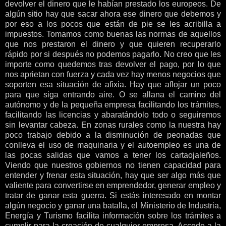
devolver el dinero que le habían prestado los europeos. De
algún sitio hay que sacar ahora ese dinero que debemos y
por eso a los pocos que están de pie se les acribilla a
impuestos. Tomamos como buenas las normas de aquellos
que nos prestaron el dinero y que quieren recuperarlo
rápido por si después no podemos pagarlo. No creo que les
importe como quedemos tras devolver el pago, por lo que
nos aprietan con fuerza y cada vez hay menos negocios que
soporten esa situación de afixia. Hay que aflojar un poco
para que siga entrando aire. O se allana el camino del
autónomo y de la pequeña empresa facilitando los trámites,
facilitando las licencias y abaratándolo todo o seguiremos
sin levantar cabeza. En zonas rurales como la nuestra hay
poco trabajo debido a la disminución de peonadas que
conlleva el uso de maquinaria y el autoempleo es una de
las pocas salidas que vamos a tener los cartaojaleños.
Viendo que nuestros gobiernos no tienen capacidad para
entender y frenar esta situación, hay que ser algo más que
valiente para convertirse en emprendedor, generar empleo y
tratar de ganar esta guerra. Si estás interesado en montar
algún negocio y ganar una batalla, el Ministerio de Industria,
Energía y Turismo facilita información sobre los trámites a
cumplir para la creación de cualquier empresa. Accede a la