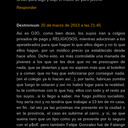
Responder
Dextrorsum
20 de marzo de 2013 a las 21:45
Así es OJO, como bien dices, los suyos iran a colgios
privados de pago y RELIGIOSOS, mientras adoctrinan a los
apesebrados para que hagan lo que ellos digan y no lo que
ellos hagan, por un módico precio ya establecido desde
hace años. Dicho esto, es más controlable una manada de
jóvenes a los que se les dice que no se preocupen de
nada, que se diviertan y que no aspiren más que al botellon
y a comer, que no hay que esforzarse por conseguir nada,
(en el colegio ya lo hacen así...), por tanto, fabricas zombis
que luego te votaran y así no habrá lugar para la realidad,
tu te conformas con lo que hay, ellos con todo y el resto pa
los suyos...si lo llego a saber, me hago político sucialisto,
hoy sería rico y no tendría que trabajar a 13 km de mi casa,
en fin...tal vez pa las próximas me presente en la ciudad o
en la provincia, el caso es subirme al carro...y sí, se que
suena raro que un tipo como yo se presente por lo seguro
con el p$o€, pero también Felipe Gonzalez fué de Falange