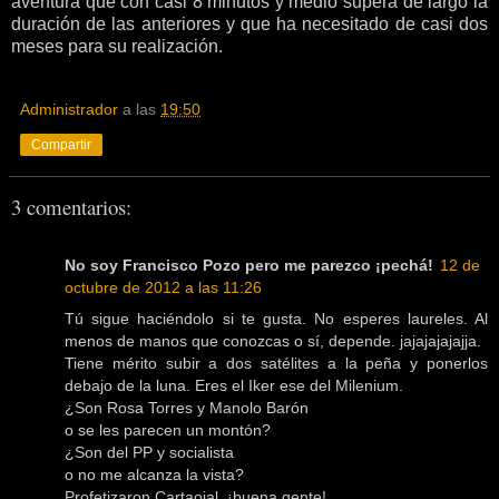
aventura que con casi 8 minutos y medio supera de largo la
duración de las anteriores y que ha necesitado de casi dos
meses para su realización.
Administrador
a las
19:50
Compartir
3 comentarios:
No soy Francisco Pozo pero me parezco ¡pechá!
12 de
octubre de 2012 a las 11:26
Tú sigue haciéndolo si te gusta. No esperes laureles. Al
menos de manos que conozcas o sí, depende. jajajajajajja.
Tiene mérito subir a dos satélites a la peña y ponerlos
debajo de la luna. Eres el Iker ese del Milenium.
¿Son Rosa Torres y Manolo Barón
o se les parecen un montón?
¿Son del PP y socialista
o no me alcanza la vista?
Profetizaron Cartaojal, ¡buena gente!