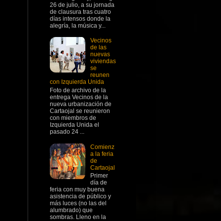
26 de julio, a su jornada
de clausura tras cuatro
días intensos donde la
alegría, la música y...
Vecinos
de las
nuevas
viviendas
se
reunen
con Izquierda Unida
Foto de archivo de la
entrega Vecinos de la
nueva urbanización de
Cartaojal se reunieron
con miembros de
Izquierda Unida el
pasado 24 ...
Comienz
a la feria
de
Cartaojal
Primer
día de
feria con muy buena
asistencia de público y
más luces (no las del
alumbrado) que
sombras. Lleno en la