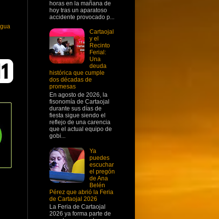
horas en la mañana de
hoy tras un aparatoso
accidente provocado p...
igua
Cartaojal
y el
Recinto
Ferial:
Una
deuda
histórica que cumple
dos décadas de
promesas
En agosto de 2026, la
fisonomía de Cartaojal
durante sus días de
fiesta sigue siendo el
reflejo de una carencia
que el actual equipo de
gobi...
Ya
puedes
escuchar
el pregón
de Ana
Belén
Pérez que abrió la Feria
de Cartaojal 2026
La Feria de Cartaojal
2026 ya forma parte de