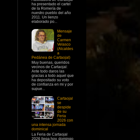
ha presentado el cartel
de la Romería de
nuestro pueblo del año
2011. Un lienzo
elaborado po...
Mensaje
de
Carmen
Velasco
(Alcaldes
a
Pedánea de Cartaojal)
Muy buenas, queridos
vecinos de Cartaojal:
Ante todo daros las
gracias a todo aquel que
ha depositado su voto
de confianza en mi y por
supue...
Cartaojal
se
despide
de su
Feria
2026 con
una intensa jornada
dominical
La Feria de Cartaojal
2026 llega hoy, domingo