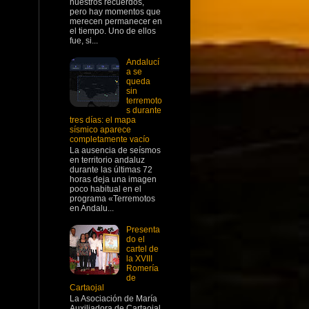
nuestros recuerdos,
pero hay momentos que
merecen permanecer en
el tiempo. Uno de ellos
fue, si...
Andalucí
a se
queda
sin
terremoto
s durante
tres días: el mapa
sísmico aparece
completamente vacío
La ausencia de seísmos
en territorio andaluz
durante las últimas 72
horas deja una imagen
poco habitual en el
programa «Terremotos
en Andalu...
Presenta
do el
cartel de
la XVIII
Romería
de
Cartaojal
La Asociación de María
Auxiliadora de Cartaojal