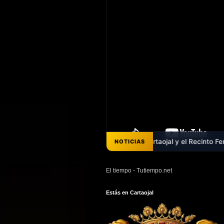
ipal arteria de Cartaojal - Cartaojal y el Recinto Ferial: Una deuda
NOTICIAS
El tiempo - Tutiempo.net
Estás en Cartaojal