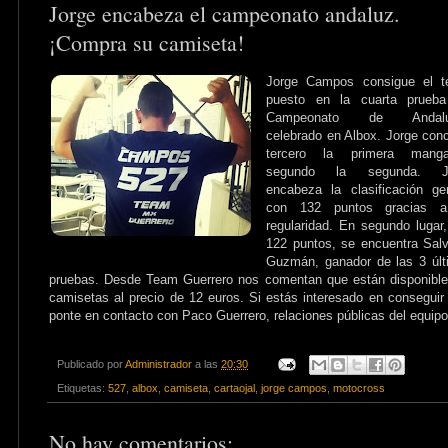
Jorge encabeza el campeonato andaluz.
¡Compra su camiseta!
Jorge Campos consigue el te
puesto en la cuarta prueba
Campeonato de Andalu
celebrado en Albox. Jorge con
tercero la primera man
segundo la segunda. J
encabeza la clasificación ge
con 132 puntos gracias 
regularidad. En segundo lugar
122 puntos, se encuentra Sal
Guzmán, ganador de las 3 úl
pruebas. Desde Team Guerrero nos comentan que están disponibl
camisetas al precio de 12 euros. Si estás interesado en conseguir
ponte en contacto con Paco Guerrero, relaciones públicas del equipo
Publicado por
Administrador
a las
20:30
Etiquetas:
527
,
albox
,
camiseta
,
cartaojal
,
jorge campos
,
motocross
No hay comentarios: