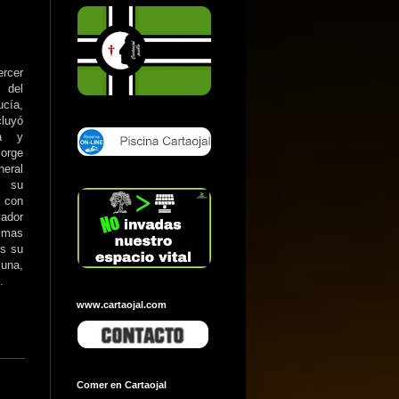
rcer
 del
cía,
cluyó
ga y
orge
neral
a su
, con
vador
timas
es su
 una,
.
www.cartaojal.com
Comer en Cartaojal