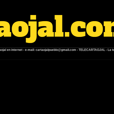
ojal en internet -
e-mail:
cartaojalpueblo@gmail.com
- TELECARTAOJAL -
La t