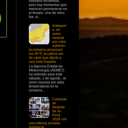
nuestros recuerdos,
pero hay momentos que
merecen permanecer en
el tiempo. Uno de ellos
fue, si...
Antequer
a, en
aviso
naranja
por calor
extremo:
la comarca alcanzará
los 40 ºC en plena ola
de calor que afecta a
casi toda España
La Agencia Estatal de
Meteorología (AEMET)
ha activado para este
sábado, 1 de agosto , el
aviso naranja por altas
temperaturas en la
comarca...
Cartaojal
se
despide
de su
Feria
2026 con
una intensa jornada
dominical