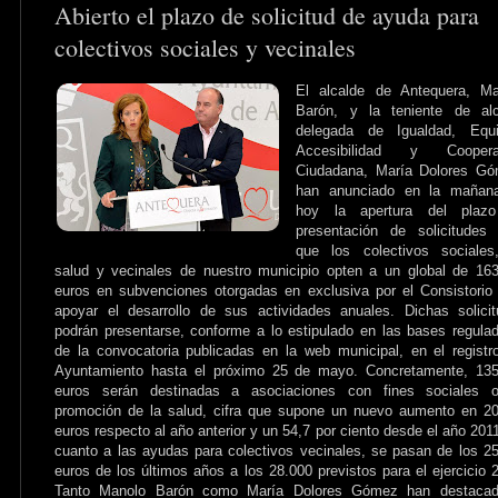
Abierto el plazo de solicitud de ayuda para
colectivos sociales y vecinales
El alcalde de Antequera, Ma
Barón, y la teniente de alc
delegada de Igualdad, Equi
Accesibilidad y Coopera
Ciudadana, María Dolores Gó
han anunciado en la mañan
hoy la apertura del plaz
presentación de solicitudes
que los colectivos sociales
salud y vecinales de nuestro municipio opten a un global de 16
euros en subvenciones otorgadas en exclusiva por el Consistorio
apoyar el desarrollo de sus actividades anuales. Dichas solici
podrán presentarse, conforme a lo estipulado en las bases regula
de la convocatoria publicadas en la web municipal, en el registr
Ayuntamiento hasta el próximo 25 de mayo. Concretamente, 135
euros serán destinadas a asociaciones con fines sociales 
promoción de la salud, cifra que supone un nuevo aumento en 2
euros respecto al año anterior y un 54,7 por ciento desde el año 201
cuanto a las ayudas para colectivos vecinales, se pasan de los 2
euros de los últimos años a los 28.000 previstos para el ejercicio 
Tanto Manolo Barón como María Dolores Gómez han destacad