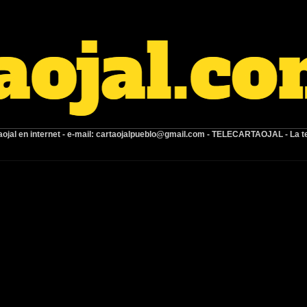
ojal en internet -
e-mail:
cartaojalpueblo@gmail.com
- TELECARTAOJAL -
La t