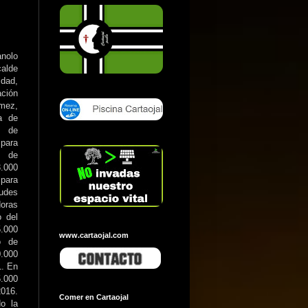
nolo
alde
dad,
ción
mez,
a de
o de
 para
, de
3.000
 para
tudes
doras
o del
.000
www.cartaojal.com
o de
0.000
1. En
5.000
2016.
Comer en Cartaojal
o la