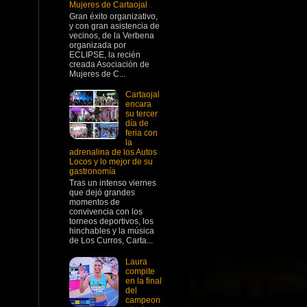
Mujeres de Cartaojal
Gran éxito organizativo,
y con gran asistencia de
vecinos, de la Verbena
organizada por
ECLIPSE, la recién
creada Asociación de
Mujeres de C...
Cartaojal
encara
su tercer
día de
feria con
la
adrenalina de los Autos
Locos y lo mejor de su
gastronomía
Tras un intenso viernes
que dejó grandes
momentos de
convivencia con los
torneos deportivos, los
hinchables y la música
de Los Curros, Carta...
Laura
compite
en la final
del
campeon