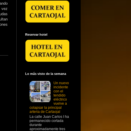
iando
u vez
yudas
ltan
ones
Reservar hotel
Lo más visto de la semana
Un nuevo
incidente
con el
tendido
eléctrico
vuelve a
colapsar la principal
arteria de Cartaojal
La calle Juan Carlos I ha
permanecido cortada
durante
aproximadamente tres