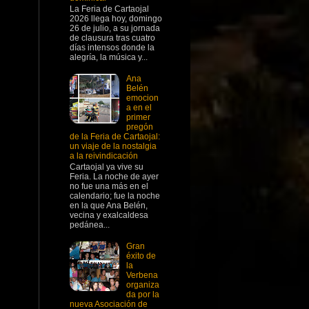
La Feria de Cartaojal
2026 llega hoy, domingo
26 de julio, a su jornada
de clausura tras cuatro
días intensos donde la
alegría, la música y...
Ana
Belén
emocion
a en el
primer
pregón
de la Feria de Cartaojal:
un viaje de la nostalgia
a la reivindicación
Cartaojal ya vive su
Feria. La noche de ayer
no fue una más en el
calendario; fue la noche
en la que Ana Belén,
vecina y exalcaldesa
pedánea...
Gran
éxito de
la
Verbena
organiza
da por la
nueva Asociación de