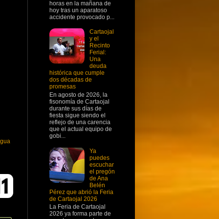
horas en la mañana de
hoy tras un aparatoso
accidente provocado p...
Cartaojal
y el
Recinto
Ferial:
Una
deuda
histórica que cumple
dos décadas de
promesas
En agosto de 2026, la
fisonomía de Cartaojal
durante sus días de
fiesta sigue siendo el
reflejo de una carencia
que el actual equipo de
gobi...
igua
Ya
puedes
escuchar
el pregón
de Ana
Belén
Pérez que abrió la Feria
de Cartaojal 2026
La Feria de Cartaojal
2026 ya forma parte de