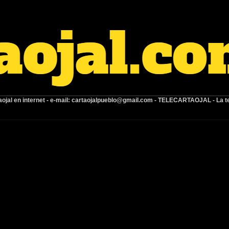
ojal en internet -
e-mail:
cartaojalpueblo@gmail.com
- TELECARTAOJAL -
La t