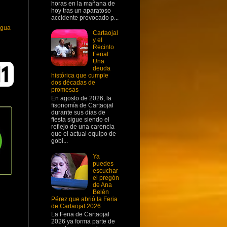
horas en la mañana de
hoy tras un aparatoso
accidente provocado p...
igua
Cartaojal
y el
Recinto
Ferial:
Una
deuda
histórica que cumple
dos décadas de
promesas
En agosto de 2026, la
fisonomía de Cartaojal
durante sus días de
fiesta sigue siendo el
reflejo de una carencia
que el actual equipo de
gobi...
Ya
puedes
escuchar
el pregón
de Ana
Belén
Pérez que abrió la Feria
de Cartaojal 2026
La Feria de Cartaojal
2026 ya forma parte de