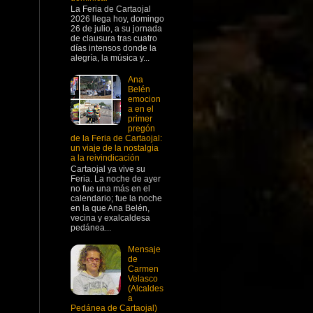
La Feria de Cartaojal
2026 llega hoy, domingo
26 de julio, a su jornada
de clausura tras cuatro
días intensos donde la
alegría, la música y...
Ana
Belén
emocion
a en el
primer
pregón
de la Feria de Cartaojal:
un viaje de la nostalgia
a la reivindicación
Cartaojal ya vive su
Feria. La noche de ayer
no fue una más en el
calendario; fue la noche
en la que Ana Belén,
vecina y exalcaldesa
pedánea...
Mensaje
de
Carmen
Velasco
(Alcaldes
a
Pedánea de Cartaojal)