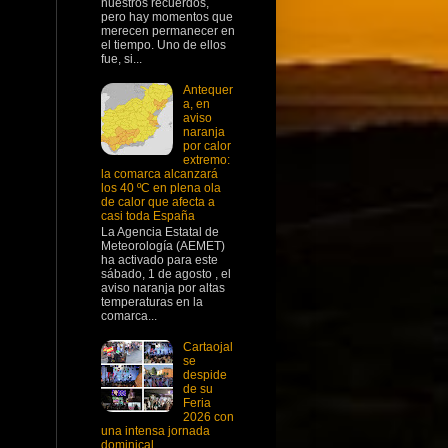
nuestros recuerdos,
pero hay momentos que
merecen permanecer en
el tiempo. Uno de ellos
fue, si...
Antequer
a, en
aviso
naranja
por calor
extremo:
la comarca alcanzará
los 40 ºC en plena ola
de calor que afecta a
casi toda España
La Agencia Estatal de
Meteorología (AEMET)
ha activado para este
sábado, 1 de agosto , el
aviso naranja por altas
temperaturas en la
comarca...
Cartaojal
se
despide
de su
Feria
2026 con
una intensa jornada
dominical