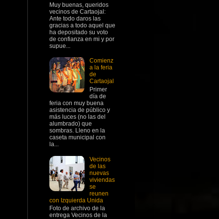
Muy buenas, queridos
vecinos de Cartaojal:
Ante todo daros las
gracias a todo aquel que
ha depositado su voto
de confianza en mi y por
supue...
Comienz
a la feria
de
Cartaojal
Primer
día de
feria con muy buena
asistencia de público y
más luces (no las del
alumbrado) que
sombras. Lleno en la
caseta municipal con
la...
Vecinos
de las
nuevas
viviendas
se
reunen
con Izquierda Unida
Foto de archivo de la
entrega Vecinos de la