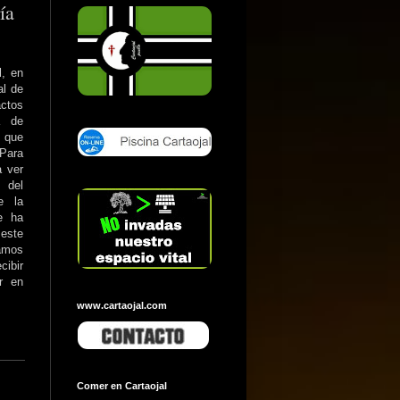
ía
l, en
al de
actos
a de
a que
 Para
 ver
 del
e la
e ha
 este
tamos
cibir
ar en
www.cartaojal.com
Comer en Cartaojal