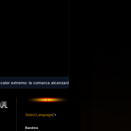
 comarca alcanzará los 40 ºC en plena ola de calor que afecta a casi
Select Language
▼
Bandera