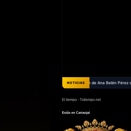
- Ya puedes escuchar el pregón de Ana Belén Pérez que abrió la Feria 
NOTICIAS
El tiempo - Tutiempo.net
Estás en Cartaojal