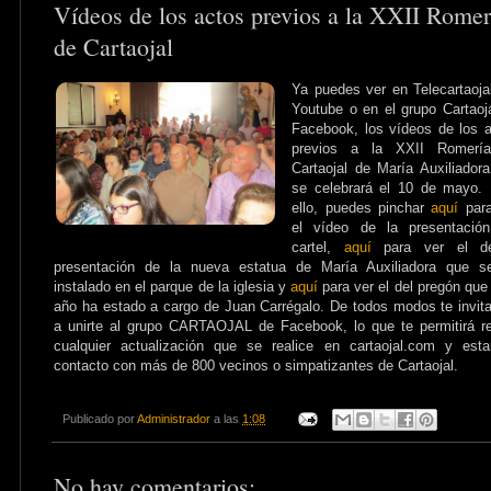
Vídeos de los actos previos a la XXII Romer
de Cartaojal
Ya puedes ver en Telecartaoja
Youtube o en el grupo Cartaoj
Facebook, los vídeos de los 
previos a la XXII Romerí
Cartaojal de María Auxiliador
se celebrará el 10 de mayo.
ello, puedes pinchar
aquí
para
el vídeo de la presentación
cartel,
aquí
para ver el d
presentación de la nueva estatua de María Auxiliadora que s
instalado en el parque de la iglesia y
aquí
para ver el del pregón que
año ha estado a cargo de Juan Carrégalo. De todos modos te invi
a unirte al grupo CARTAOJAL de Facebook, lo que te permitirá re
cualquier actualización que se realice en cartaojal.com y est
contacto con más de 800 vecinos o simpatizantes de Cartaojal.
Publicado por
Administrador
a las
1:08
No hay comentarios: