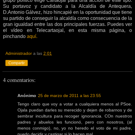
grupo político elige Cartaojal para una acción de este tipo.
Su portavoz y candidato a la Alcaldía de Antequera,
D.Antonio Gálvez, hizo hincapié en la oportunidad que tiene
su partido de conseguir la alcaldía como consecuencia de la
gran igualdad entre las dos principales fuerzas. Puedes ver
el vídeo en Telecartaojal, en esta misma página, o
pinchando
aquí.
Administrador
a las
2:01
Compartir
4 comentarios:
Anónimo
25 de marzo de 2011 a las 23:55
Tengo claro que voy a votar a cualquiera menos al PSoe.
Ojala puedan darles su merecido y dejen de robarnos y de
sembrar incultura para recoger ignorancia. COn nuestros
padres y abuelos les funcionó, pero con nosotros, (al
menos conmigo), no, yo no heredo el voto de mi padre,
puedo decidir y castigar si lo hacen mal.