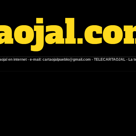
ojal en internet -
e-mail:
cartaojalpueblo@gmail.com
- TELECARTAOJAL -
La t