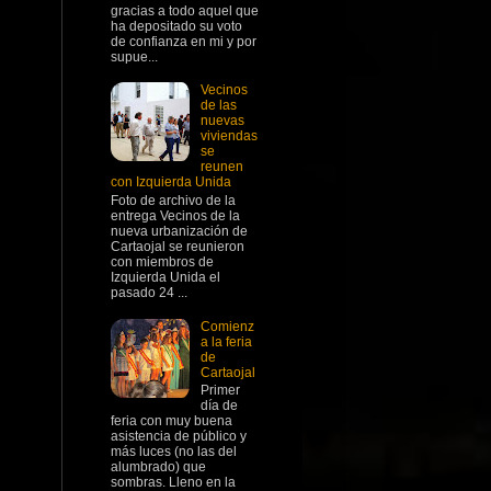
gracias a todo aquel que
ha depositado su voto
de confianza en mi y por
supue...
Vecinos
de las
nuevas
viviendas
se
reunen
con Izquierda Unida
Foto de archivo de la
entrega Vecinos de la
nueva urbanización de
Cartaojal se reunieron
con miembros de
Izquierda Unida el
pasado 24 ...
Comienz
a la feria
de
Cartaojal
Primer
día de
feria con muy buena
asistencia de público y
más luces (no las del
alumbrado) que
sombras. Lleno en la