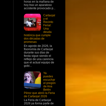
horas en la mañana de
hoy tras un aparatoso
accidente provocado p...
Cartaojal
y el
Recinto
Ferial:
Una
deuda
histórica que cumple
dos décadas de
promesas
En agosto de 2026, la
fisonomía de Cartaojal
durante sus días de
fiesta sigue siendo el
reflejo de una carencia
que el actual equipo de
gobi...
Ya
puedes
escuchar
el pregón
de Ana
Belén
Pérez que abrió la Feria
de Cartaojal 2026
La Feria de Cartaojal
2026 ya forma parte de