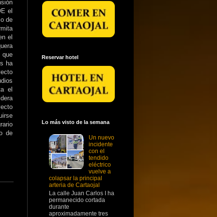
nsión
OE el
zo de
rmita
en el
quera
o que
Reservar hotel
es ha
ecto
udios
a el
idera
ecto
uirse
Lo más visto de la semana
rario
po de
Un nuevo
incidente
con el
tendido
eléctrico
vuelve a
colapsar la principal
arteria de Cartaojal
La calle Juan Carlos I ha
permanecido cortada
durante
aproximadamente tres