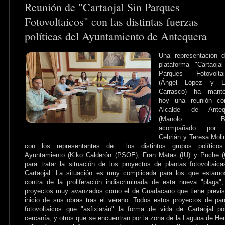
Reunión de "Cartaojal Sin Parques
Fotovoltaicos" con las distintas fuerzas
políticas del Ayuntamiento de Antequera
Una representación d
plataforma "Cartaoja
Parques Fotovoltai
(Ángel López y El
Carrasco) ha mante
hoy una reunión co
Alcalde de Anteq
(Manolo Ba
acompañado por 
Cebrián y Teresa Moli
con los representantes de los distintos grupos políticos
Ayuntamiento (Kiko Calderón (PSOE), Fran Matas (IU) y Puche (
para tratar la situación de los proyectos de plantas fotovoltaic
Cartaojal. La situación es muy complicada para los que estamo
contra de la proliferación indiscriminada de esta nueva "plaga"
proyectos muy avanzados como el de Guadacano que tiene previs
inicio de sus obras tras el verano. Todos estos proyectos de pa
fotovoltaicos que "asfixiarán" la forma de vida de Cartaojal p
cercanía, y otros que se encuentran por la zona de la Laguna de Her