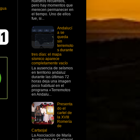
nuestros recuerdos,
pero hay momentos que
igua
merecen permanecer en
el tiempo. Uno de ellos
fue, si...
Andalucí
a se
queda
sin
terremoto
s durante
tres días: el mapa
sísmico aparece
completamente vacío
La ausencia de seísmos
en territorio andaluz
durante las últimas 72
horas deja una imagen
poco habitual en el
programa «Terremotos
en Andalu...
Presenta
do el
cartel de
la XVIII
Romería
de
Cartaojal
La Asociación de María
Auxiliadora de Cartaojal