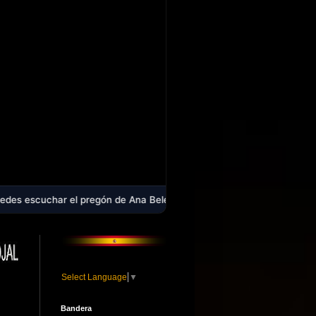
ón de Ana Belén Pérez que abrió la Feria de Cartaojal 2026 - Antequer
Select Language
▼
Bandera