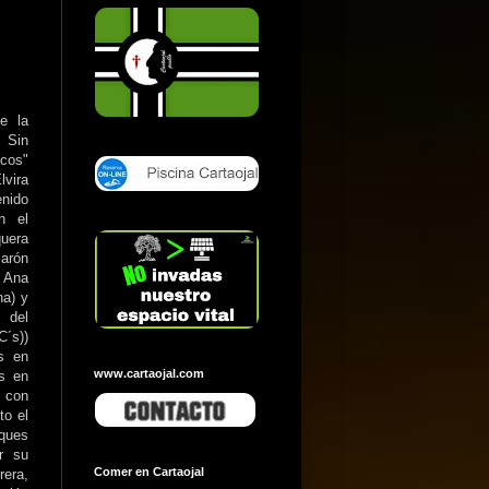
e la
l Sin
cos"
vira
nido
n el
uera
rón
Ana
na) y
 del
C´s))
as en
www.cartaojal.com
s en
, con
to el
rques
or su
Comer en Cartaojal
rera,