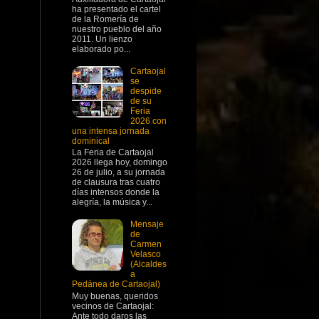
ha presentado el cartel
de la Romería de
nuestro pueblo del año
2011. Un lienzo
elaborado po...
Cartaojal
se
despide
de su
Feria
2026 con
una intensa jornada
dominical
La Feria de Cartaojal
2026 llega hoy, domingo
26 de julio, a su jornada
de clausura tras cuatro
días intensos donde la
alegría, la música y...
Mensaje
de
Carmen
Velasco
(Alcaldes
a
Pedánea de Cartaojal)
Muy buenas, queridos
vecinos de Cartaojal:
Ante todo daros las