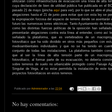
utilizarán como infraestructura de evacuación una línea de alta te
cuya declaración de bien de utilidad pública fue publicada en el B
pasado 21 de mayo (pincha
aquí
para ver), por lo que se abre el pla
alegaciones hasta el 21 de junio para evitar que con esta ley se pe
la expropiación forzosa del espacio de terreno donde se asentarán 
futuro las numerosas torres eléctricas. Tanto Ayuntamiento de Ante
como las distintas fuerzas políticas de la oposición han señalad
presentarán alegaciones contra esta línea al entender, como así l
señalado la plataforma, que es vertebradora de un macroproy
fotovoltaico que ha sido dividido en otros más pequeños con est
medioambientales individuales y que no se ha tenido en cuent
conjunto de todas las instalaciones. La plataforma también cons
que al ser la línea de alta tensión parte de un macroproy
fotovoltaico, al formar parte de su evacuación, no debería constr
sobre terrenos de suelo no urbanizable protegido como Paisaje Ag
Singular de Vega, al no estar permitida la instalación de este ti
proyectos fotovoltaicos en estos terrenos.
Publicado por
Administrador
a las
22:04
No hay comentarios: