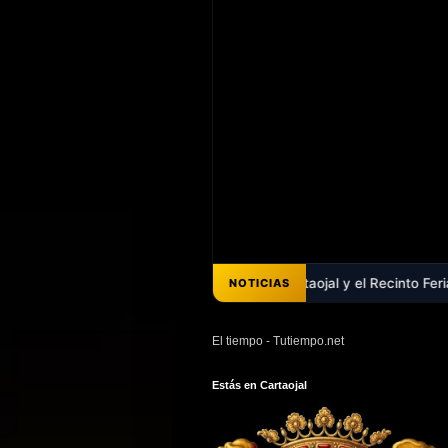
arteria de Cartaojal - Cartaojal y el Recinto Ferial: Una deuda histó
NOTICIAS
El tiempo - Tutiempo.net
Estás en Cartaojal