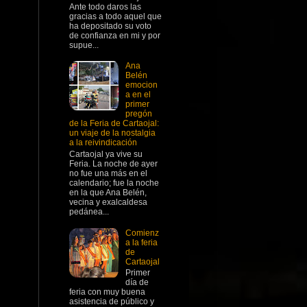
Ante todo daros las
gracias a todo aquel que
ha depositado su voto
de confianza en mi y por
supue...
Ana
Belén
emocion
a en el
primer
pregón
de la Feria de Cartaojal:
un viaje de la nostalgia
a la reivindicación
Cartaojal ya vive su
Feria. La noche de ayer
no fue una más en el
calendario; fue la noche
en la que Ana Belén,
vecina y exalcaldesa
pedánea...
Comienz
a la feria
de
Cartaojal
Primer
día de
feria con muy buena
asistencia de público y