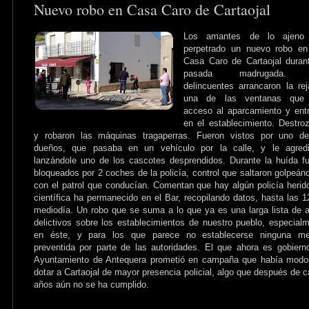
Nuevo robo en Casa Caro de Cartaojal
Los amantes de lo ajeno
perpetrado un nuevo robo en
Casa Caro de Cartaojal duran
pasada madrugada. 
delincuentes arrancaron la re
una de las ventanas que
acceso al aparcamiento y ent
en el establecimiento. Destro
y robaron las máquinas tragaperras. Fueron vistos por uno de
dueños, que pasaba en un vehículo por la calle, y le agredi
lanzándole uno de los cascotes desprendidos. Durante la huída f
bloqueados por 2 coches de la policía, control que saltaron golpeán
con el patrol que conducían. Comentan que hay algún policía herid
científica ha permanecido en el Bar, recopilando datos, hasta las 1
mediodía. Un robo que se suma a lo que ya es una larga lista de 
delictivos sobre los establecimientos de nuestro pueblo, especial
en éste, y para los que parece no establecerse ninguna me
preventida por parte de las autoridades. El que ahora es gobiern
Ayuntamiento de Antequera prometió en campaña que había modo
dotar a Cartaojal de mayor presencia policial, algo que después de c
años aún no se ha cumplido.