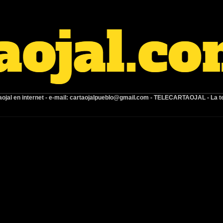
ojal en internet -
e-mail:
cartaojalpueblo@gmail.com
- TELECARTAOJAL -
La t