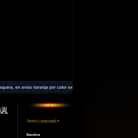
aranja por calor extremo: la comarca alcanzará los 40 ºC en plena ol
Select Language
▼
Bandera