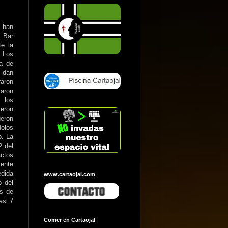
 han
 Bar
te la
Los
ja de
 dan
raron
zaron
 los
eron
ueron
dolos
o. La
2 del
actos
mente
dida
www.cartaojal.com
o del
s de
asi 7
Comer en Cartaojal