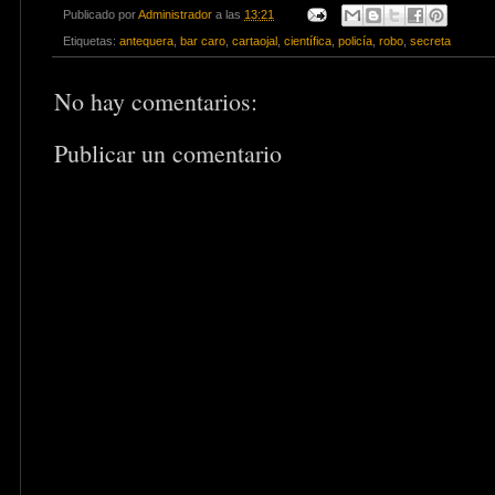
Publicado por
Administrador
a las
13:21
Etiquetas:
antequera
,
bar caro
,
cartaojal
,
científica
,
policía
,
robo
,
secreta
No hay comentarios:
Publicar un comentario