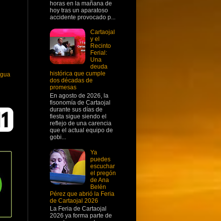
horas en la mañana de
hoy tras un aparatoso
accidente provocado p...
Cartaojal
y el
Recinto
Ferial:
Una
deuda
histórica que cumple
igua
dos décadas de
promesas
En agosto de 2026, la
fisonomía de Cartaojal
durante sus días de
fiesta sigue siendo el
reflejo de una carencia
que el actual equipo de
gobi...
Ya
puedes
escuchar
el pregón
de Ana
Belén
Pérez que abrió la Feria
de Cartaojal 2026
La Feria de Cartaojal
2026 ya forma parte de