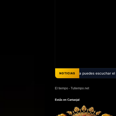
ple dos décadas de promesas - Ya puedes escuchar el pregón de Ana Bel
NOTICIAS
El tiempo - Tutiempo.net
Estás en Cartaojal