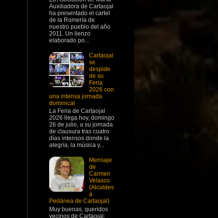
Auxiliadora de Cartaojal
ha presentado el cartel
de la Romería de
nuestro pueblo del año
2011. Un lienzo
elaborado po...
Cartaojal
se
despide
de su
Feria
2026 con
una intensa jornada
dominical
La Feria de Cartaojal
2026 llega hoy, domingo
26 de julio, a su jornada
de clausura tras cuatro
días intensos donde la
alegría, la música y...
Mensaje
de
Carmen
Velasco
(Alcaldes
a
Pedánea de Cartaojal)
Muy buenas, queridos
vecinos de Cartaojal: