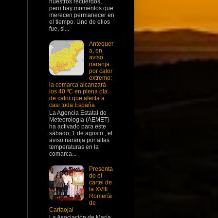
nuestros recuerdos,
pero hay momentos que
merecen permanecer en
el tiempo. Uno de ellos
fue, si...
Antequer
a, en
aviso
naranja
por calor
extremo:
la comarca alcanzará
los 40 ºC en plena ola
de calor que afecta a
casi toda España
La Agencia Estatal de
Meteorología (AEMET)
ha activado para este
sábado, 1 de agosto , el
aviso naranja por altas
temperaturas en la
comarca...
Presenta
do el
cartel de
la XVIII
Romería
de
Cartaojal
La Asociación de María