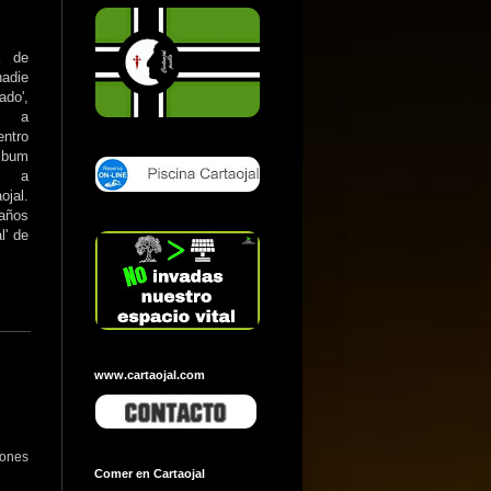
a de
nadie
do',
 a
entro
lbum
s a
jal.
 años
l'
de
www.cartaojal.com
iones
Comer en Cartaojal