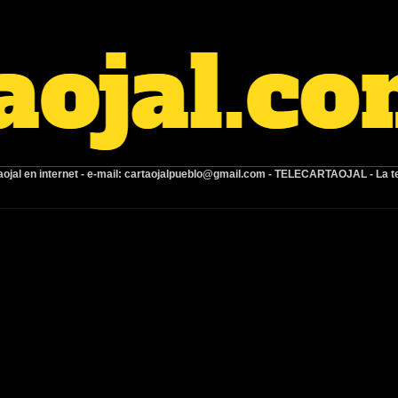
ojal en internet -
e-mail:
cartaojalpueblo@gmail.com
- TELECARTAOJAL -
La t