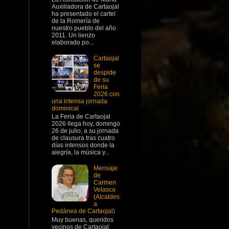
Auxiliadora de Cartaojal
ha presentado el cartel
de la Romería de
nuestro pueblo del año
2011. Un lienzo
elaborado po...
Cartaojal
se
despide
de su
Feria
2026 con
una intensa jornada
dominical
La Feria de Cartaojal
2026 llega hoy, domingo
26 de julio, a su jornada
de clausura tras cuatro
días intensos donde la
alegría, la música y...
Mensaje
de
Carmen
Velasco
(Alcaldes
a
Pedánea de Cartaojal)
Muy buenas, queridos
vecinos de Cartaojal: