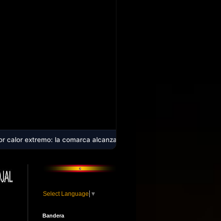
 la comarca alcanzará los 40 ºC en plena ola de calor que afecta a ca
Select Language
▼
Bandera