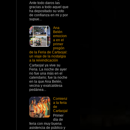
Ante todo daros las
gracias a todo aquel que
ha depositado su voto
de confianza en mi y por
supue...
Ana
Belén
emocion
a en el
primer
pregón
de la Feria de Cartaojal:
un viaje de la nostalgia
a la reivindicación
Cartaojal ya vive su
Feria. La noche de ayer
no fue una más en el
calendario; fue la noche
en la que Ana Belén,
vecina y exalcaldesa
pedánea...
Comienz
a la feria
de
Cartaojal
Primer
día de
feria con muy buena
asistencia de público y