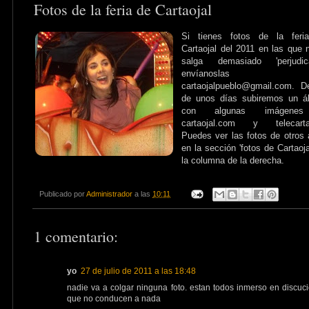
Fotos de la feria de Cartaojal
Si tienes fotos de la feri
Cartaojal del 2011 en las que 
salga demasiado 'perjudica
envíanoslas
cartaojalpueblo@gmail.com. D
de unos días subiremos un á
con algunas imágene
cartaojal.com y telecartao
Puedes ver las fotos de otros
en la sección 'fotos de Cartaoja
la columna de la derecha.
Publicado por
Administrador
a las
10:11
1 comentario:
yo
27 de julio de 2011 a las 18:48
nadie va a colgar ninguna foto. estan todos inmerso en discuc
que no conducen a nada