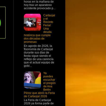
horas en la mañana de
hoy tras un aparatoso
accidente provocado p...
Cartaojal
y el
Recinto
Ferial:
Una
deuda
histórica que cumple
dos décadas de
promesas
En agosto de 2026, la
fisonomía de Cartaojal
durante sus días de
fiesta sigue siendo el
reflejo de una carencia
que el actual equipo de
gobi...
Ya
puedes
escuchar
el pregón
de Ana
Belén
Pérez que abrió la Feria
de Cartaojal 2026
La Feria de Cartaojal
2026 ya forma parte de