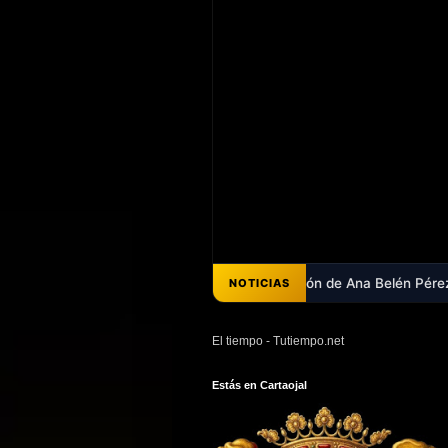
s - Ya puedes escuchar el pregón de Ana Belén Pérez que abrió la Feri
NOTICIAS
El tiempo - Tutiempo.net
Estás en Cartaojal