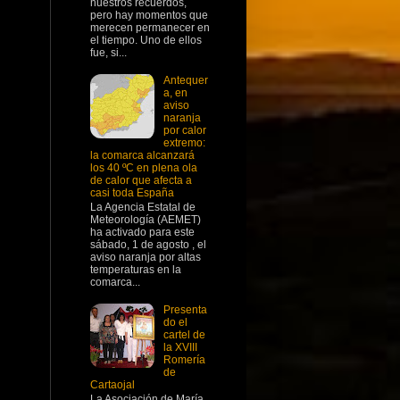
nuestros recuerdos,
pero hay momentos que
merecen permanecer en
el tiempo. Uno de ellos
fue, si...
Antequer
a, en
aviso
naranja
por calor
extremo:
la comarca alcanzará
los 40 ºC en plena ola
de calor que afecta a
casi toda España
La Agencia Estatal de
Meteorología (AEMET)
ha activado para este
sábado, 1 de agosto , el
aviso naranja por altas
temperaturas en la
comarca...
Presenta
do el
cartel de
la XVIII
Romería
de
Cartaojal
La Asociación de María