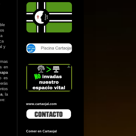
ble
los
la
ica
al y
ormas
ra en
mapa
to es
erás
entos
pa
, la
ave:
www.cartaojal.com
Comer en Cartaojal