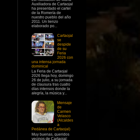
Auxiliadora de Cartaojal
ha presentado el cartel
de la Romería de
nuestro pueblo del año
2011. Un lienzo
elaborado po...
Cartaojal
se
despide
de su
Feria
2026 con
una intensa jornada
dominical
La Feria de Cartaojal
2026 llega hoy, domingo
26 de julio, a su jornada
de clausura tras cuatro
días intensos donde la
alegría, la música y...
Mensaje
de
Carmen
Velasco
(Alcaldes
a
Pedánea de Cartaojal)
Muy buenas, queridos
vecinos de Cartaojal: