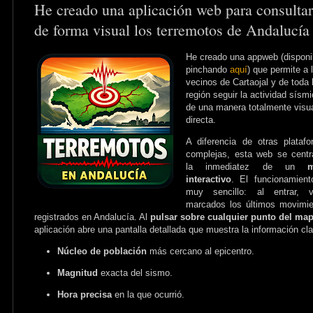
He creado una aplicación web para consultar
de forma visual los terremotos de Andalucía
He creado una appweb (disponi
pinchando
aquí
) que permite a 
vecinos de Cartaojal y de toda 
región seguir la actividad sísm
de una manera totalmente visu
directa.
A diferencia de otras plataf
complejas, esta web se cent
la inmediatez de un
interactivo
. El funcionamien
muy sencillo: al entrar, v
marcados los últimos movimi
registrados en Andalucía. Al
pulsar sobre cualquier punto del ma
aplicación abre una pantalla detallada que muestra la información cl
Núcleo de población
más cercano al epicentro.
Magnitud
exacta del sismo.
Hora precisa
en la que ocurrió.