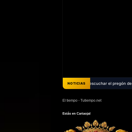
écadas de promesas - Ya puedes escuchar el pregón de Ana Belén Pérez 
NOTICIAS
El tiempo - Tutiempo.net
Estás en Cartaojal