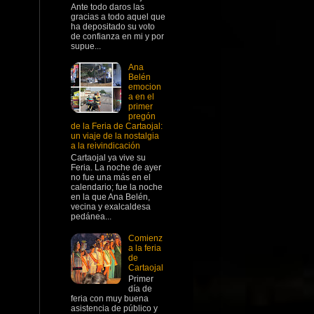
Ante todo daros las
gracias a todo aquel que
ha depositado su voto
de confianza en mi y por
supue...
Ana
Belén
emocion
a en el
primer
pregón
de la Feria de Cartaojal:
un viaje de la nostalgia
a la reivindicación
Cartaojal ya vive su
Feria. La noche de ayer
no fue una más en el
calendario; fue la noche
en la que Ana Belén,
vecina y exalcaldesa
pedánea...
Comienz
a la feria
de
Cartaojal
Primer
día de
feria con muy buena
asistencia de público y