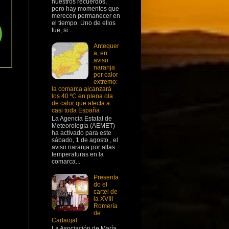
nuestros recuerdos,
pero hay momentos que
merecen permanecer en
el tiempo. Uno de ellos
fue, si...
Antequer
a, en
aviso
naranja
por calor
extremo:
la comarca alcanzará
los 40 ºC en plena ola
de calor que afecta a
casi toda España
La Agencia Estatal de
Meteorología (AEMET)
ha activado para este
sábado, 1 de agosto , el
aviso naranja por altas
temperaturas en la
comarca...
Presenta
do el
cartel de
la XVIII
Romería
de
Cartaojal
La Asociación de María