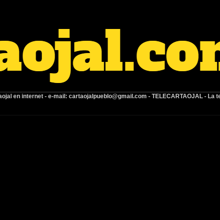
ojal en internet -
e-mail:
cartaojalpueblo@gmail.com
- TELECARTAOJAL -
La t