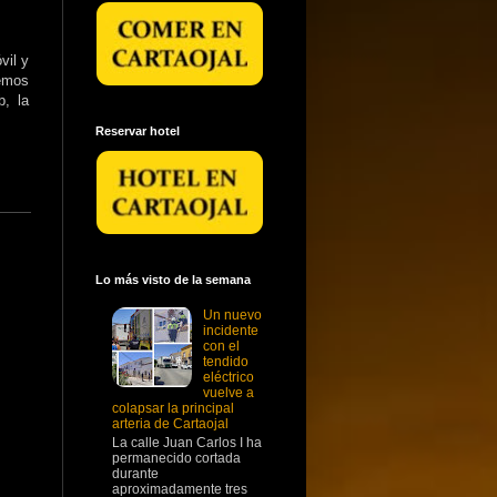
vil y
emos
b, la
Reservar hotel
Lo más visto de la semana
Un nuevo
incidente
con el
tendido
eléctrico
vuelve a
colapsar la principal
arteria de Cartaojal
La calle Juan Carlos I ha
permanecido cortada
durante
aproximadamente tres