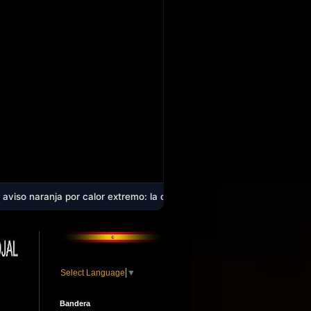
r calor extremo: la comarca alcanzará los 40 ºC en plena ola de calo
Select Language
▼
Bandera