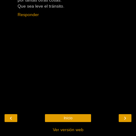
por tantas otras cosas.
Que sea leve el tránsito.
Responder
‹
›
Inicio
Ver versión web