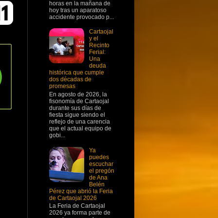
horas en la mañana de
hoy tras un aparatoso
accidente provocado p...
Cartaojal
y el
Recinto
Ferial:
Una
deuda
histórica que cumple
dos décadas de
promesas
En agosto de 2026, la
fisonomía de Cartaojal
durante sus días de
fiesta sigue siendo el
reflejo de una carencia
que el actual equipo de
gobi...
Ya
puedes
escuchar
el pregón
de Ana
Belén
Pérez que abrió la Feria
de Cartaojal 2026
La Feria de Cartaojal
2026 ya forma parte de