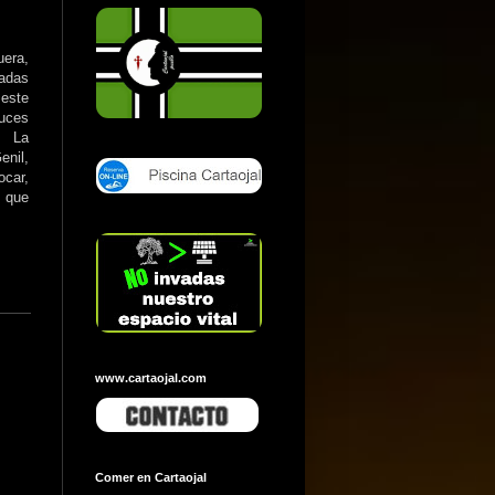
era,
adas
este
luces
. La
enil,
ocar,
s que
www.cartaojal.com
Comer en Cartaojal