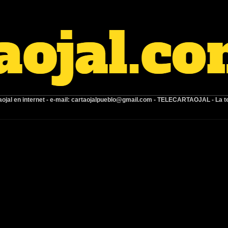
ojal en internet -
e-mail:
cartaojalpueblo@gmail.com
- TELECARTAOJAL -
La t