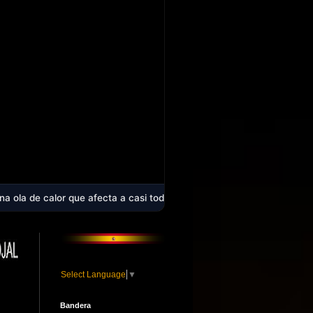
e afecta a casi toda España - Laura Aguilera logra la medalla de plat
Select Language
▼
Bandera