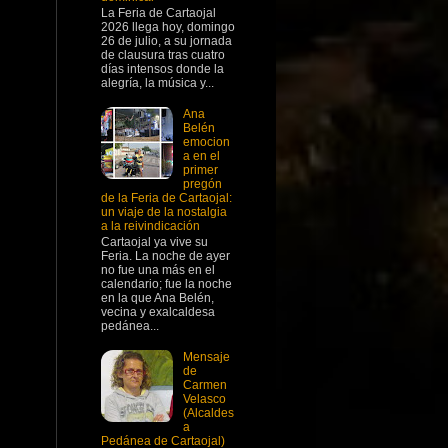
La Feria de Cartaojal
2026 llega hoy, domingo
26 de julio, a su jornada
de clausura tras cuatro
días intensos donde la
alegría, la música y...
Ana
Belén
emocion
a en el
primer
pregón
de la Feria de Cartaojal:
un viaje de la nostalgia
a la reivindicación
Cartaojal ya vive su
Feria. La noche de ayer
no fue una más en el
calendario; fue la noche
en la que Ana Belén,
vecina y exalcaldesa
pedánea...
Mensaje
de
Carmen
Velasco
(Alcaldes
a
Pedánea de Cartaojal)