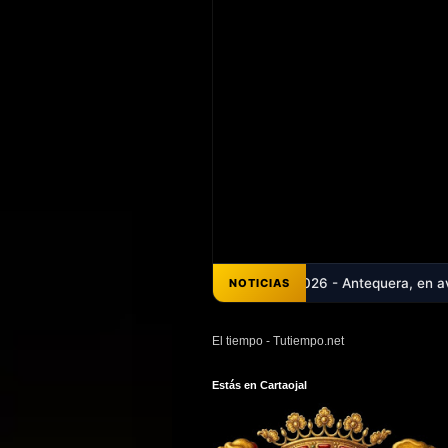
abrió la Feria de Cartaojal 2026 - Antequera, en aviso naranja por c
NOTICIAS
El tiempo - Tutiempo.net
Estás en Cartaojal