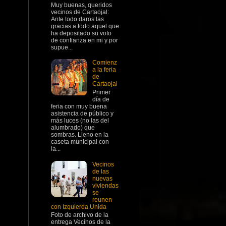
Muy buenas, queridos
vecinos de Cartaojal:
Ante todo daros las
gracias a todo aquel que
ha depositado su voto
de confianza en mi y por
supue...
Comienz
a la feria
de
Cartaojal
Primer
día de
feria con muy buena
asistencia de público y
más luces (no las del
alumbrado) que
sombras. Lleno en la
caseta municipal con
la...
Vecinos
de las
nuevas
viviendas
se
reunen
con Izquierda Unida
Foto de archivo de la
entrega Vecinos de la