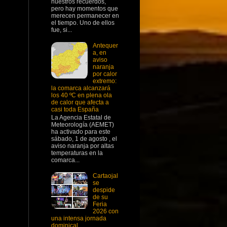
nuestros recuerdos,
pero hay momentos que
merecen permanecer en
el tiempo. Uno de ellos
fue, si...
Antequer
a, en
aviso
naranja
por calor
extremo:
la comarca alcanzará
los 40 ºC en plena ola
de calor que afecta a
casi toda España
La Agencia Estatal de
Meteorología (AEMET)
ha activado para este
sábado, 1 de agosto , el
aviso naranja por altas
temperaturas en la
comarca...
Cartaojal
se
despide
de su
Feria
2026 con
una intensa jornada
dominical