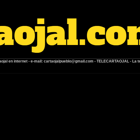
ojal en internet -
e-mail:
cartaojalpueblo@gmail.com
- TELECARTAOJAL -
La t