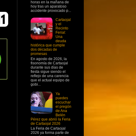
horas en la mañana de
hoy tras un aparatoso
accidente provocado p...
Cartaojal
y el
Recinto
Ferial:
Una
deuda
histórica que cumple
dos décadas de
promesas
En agosto de 2026, la
fisonomía de Cartaojal
durante sus días de
fiesta sigue siendo el
reflejo de una carencia
que el actual equipo de
gobi...
Ya
puedes
escuchar
el pregón
de Ana
Belén
Pérez que abrió la Feria
de Cartaojal 2026
La Feria de Cartaojal
2026 ya forma parte de