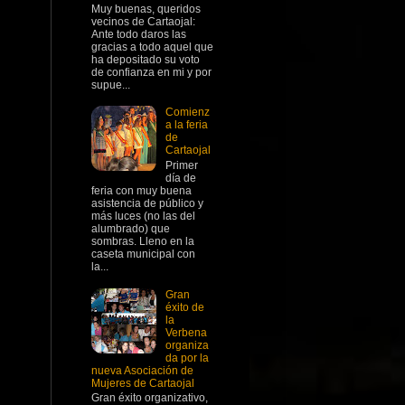
Muy buenas, queridos
vecinos de Cartaojal:
Ante todo daros las
gracias a todo aquel que
ha depositado su voto
de confianza en mi y por
supue...
Comienz
a la feria
de
Cartaojal
Primer
día de
feria con muy buena
asistencia de público y
más luces (no las del
alumbrado) que
sombras. Lleno en la
caseta municipal con
la...
Gran
éxito de
la
Verbena
organiza
da por la
nueva Asociación de
Mujeres de Cartaojal
Gran éxito organizativo,