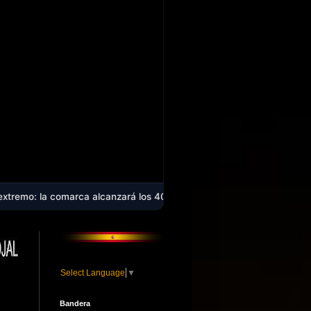
rca alcanzará los 40 ºC en plena ola de calor que afecta a casi toda 
Select Language
▼
Bandera