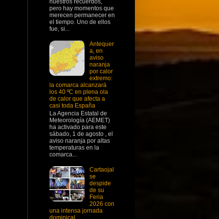
nuestros recuerdos,
pero hay momentos que
merecen permanecer en
el tiempo. Uno de ellos
fue, si...
Antequer
a, en
aviso
naranja
por calor
extremo:
la comarca alcanzará
los 40 ºC en plena ola
de calor que afecta a
casi toda España
La Agencia Estatal de
Meteorología (AEMET)
ha activado para este
sábado, 1 de agosto , el
aviso naranja por altas
temperaturas en la
comarca...
Cartaojal
se
despide
de su
Feria
2026 con
una intensa jornada
dominical