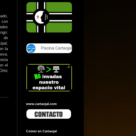
ado,
l con
ades
ngo:
s de
ipal;
en la
eva;
pista
en el
Ortiz
www.cartaojal.com
Comer en Cartaojal