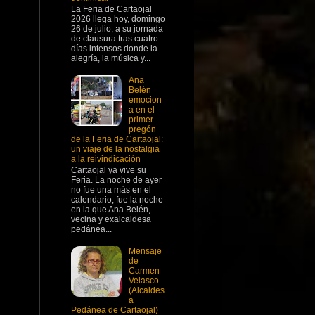
La Feria de Cartaojal
2026 llega hoy, domingo
26 de julio, a su jornada
de clausura tras cuatro
días intensos donde la
alegría, la música y...
Ana
Belén
emocion
a en el
primer
pregón
de la Feria de Cartaojal:
un viaje de la nostalgia
a la reivindicación
Cartaojal ya vive su
Feria. La noche de ayer
no fue una más en el
calendario; fue la noche
en la que Ana Belén,
vecina y exalcaldesa
pedánea...
Mensaje
de
Carmen
Velasco
(Alcaldes
a
Pedánea de Cartaojal)