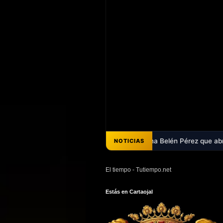
uedes escuchar el pregón de Ana Belén Pérez que abrió la Feria de Car
NOTICIAS
El tiempo - Tutiempo.net
Estás en Cartaojal