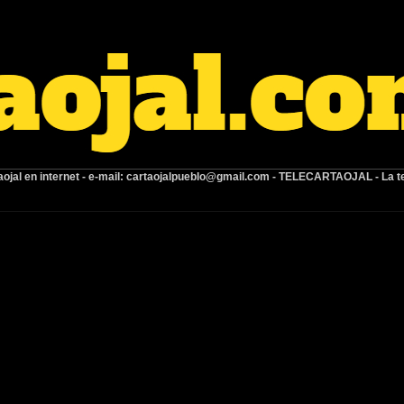
ojal en internet -
e-mail:
cartaojalpueblo@gmail.com
- TELECARTAOJAL -
La t