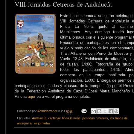
VIII Jornadas Cetreras de Andalucía
Este fin de semana se están celebrand
VIII Jornadas Cetreras de Andalucía e
Finca La Noria, junto al camin
Mataliebres. Hoy domingo tendrá luga
última jornada con el siguiente programa: 
Encuentro de participantes en el camp
vuelo y reanudación de los campeonato
Trial, Altanería con Perro de Muestra y
Vuelo. 13:45: Exhibición de altanería, a 
de faisán. 14:00: Fotografía de grupo
todos los participantes. 14:15: Almu
campero en la carpa habilitada po
organización. 15:00: Entrega de premios 
participantes clasificados y clausura de la competición por el Presi
de la Federación Andaluza de Caza D.José María Mancheño L
Pincha
aquí
para ver el programa completo.
Publicado por
Administrador
a las
0:34
Etiquetas:
Andalucía
,
cartaojal
,
finca la noria
,
jornadas cetreras
,
los llanos de
antequera
,
viii jornadas