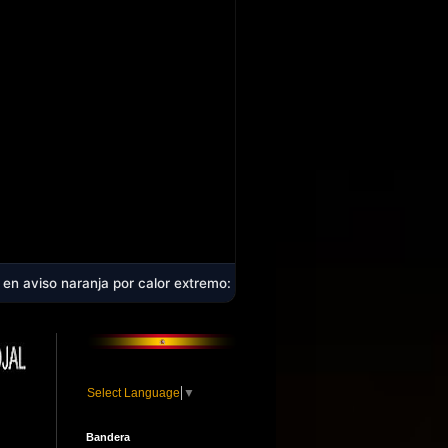
a por calor extremo: la comarca alcanzará los 40 ºC en plena ola de 
Select Language
▼
Bandera