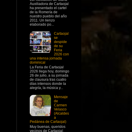
Auxiliadora de Cartaojal
ha presentado el cartel
de la Romería de
nuestro pueblo del año
2011. Un lienzo
elaborado po...
Cartaojal
se
despide
de su
Feria
2026 con
una intensa jornada
dominical
La Feria de Cartaojal
2026 llega hoy, domingo
26 de julio, a su jornada
de clausura tras cuatro
días intensos donde la
alegría, la música y...
Mensaje
de
Carmen
Velasco
(Alcaldes
a
Pedánea de Cartaojal)
Muy buenas, queridos
vecinos de Cartaojal: