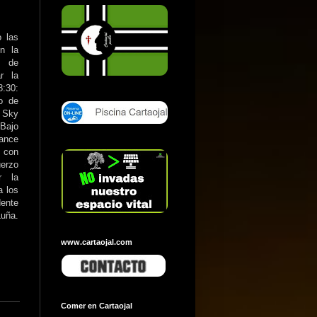
o las
n la
o de
r la
8:30:
o de
s Sky
 Bajo
lance
 con
erzo
r la
a los
dente
uña.
www.cartaojal.com
Comer en Cartaojal