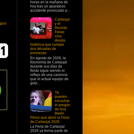
horas en la mañana de
hoy tras un aparatoso
accidente provocado p...
Cartaojal
igua
y el
Recinto
Ferial:
Una
deuda
histórica que cumple
dos décadas de
promesas
En agosto de 2026, la
fisonomía de Cartaojal
durante sus días de
fiesta sigue siendo el
reflejo de una carencia
que el actual equipo de
gobi...
Ya
puedes
escuchar
el pregón
de Ana
Belén
Pérez que abrió la Feria
de Cartaojal 2026
La Feria de Cartaojal
2026 ya forma parte de