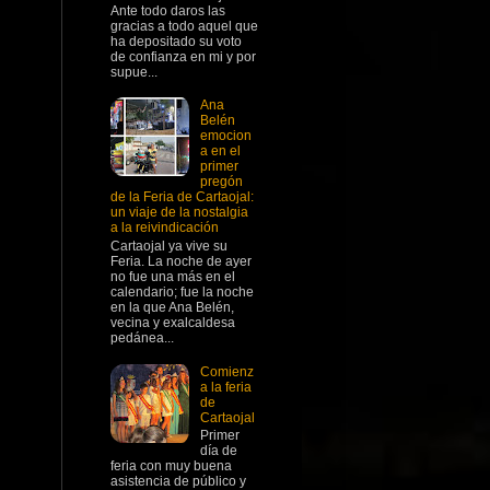
Ante todo daros las
gracias a todo aquel que
ha depositado su voto
de confianza en mi y por
supue...
Ana
Belén
emocion
a en el
primer
pregón
de la Feria de Cartaojal:
un viaje de la nostalgia
a la reivindicación
Cartaojal ya vive su
Feria. La noche de ayer
no fue una más en el
calendario; fue la noche
en la que Ana Belén,
vecina y exalcaldesa
pedánea...
Comienz
a la feria
de
Cartaojal
Primer
día de
feria con muy buena
asistencia de público y