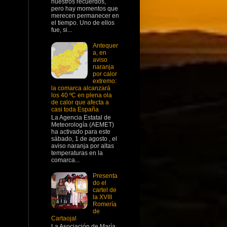
nuestros recuerdos,
pero hay momentos que
merecen permanecer en
el tiempo. Uno de ellos
fue, si...
Antequer
a, en
aviso
naranja
por calor
extremo:
la comarca alcanzará
los 40 ºC en plena ola
de calor que afecta a
casi toda España
La Agencia Estatal de
Meteorología (AEMET)
ha activado para este
sábado, 1 de agosto , el
aviso naranja por altas
temperaturas en la
comarca...
Presenta
do el
cartel de
la XVIII
Romería
de
Cartaojal
La Asociación de María