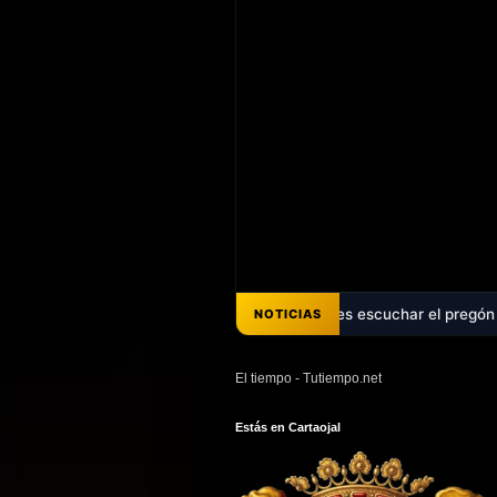
s décadas de promesas - Ya puedes escuchar el pregón de Ana Belén Pé
NOTICIAS
El tiempo - Tutiempo.net
Estás en Cartaojal