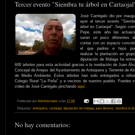
Tercer evento "Siembra tu árbol en Cartaojal
José Carrégalo dio por inaug
ayer el tercer evento "Siemb
árbol en Cartaojal". Según co
Pepe, este año las actuaci
serán un poco diferentes a
contar con un espacio concre
el que padres e hijos pu
realizar la plantación en grup
diputación de Málaga ha entr
600 árboles para esta actividad gracias a la mediación de Juan Álv
Concejal de Anejos del Ayuntamiento de Antequera y Teniente de Al
de Medio Ambiente. Estos árboles han sido entregados a niños
Colegio Rural "La Peña" y a vecinos de nuestro pueblo. Puedes v
vídeo de José Carrégalo pinchando
aquí
.
Publicado por
Administrador
a las
17:08
Etiquetas:
antequera
,
cartaojal
,
diputación de málaga
,
juan álvarez
,
siembra tu ár
No hay comentarios: