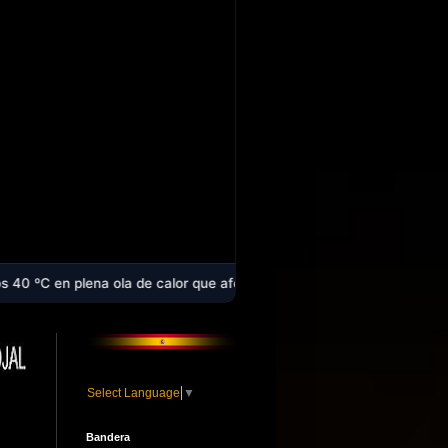
a ola de calor que afecta a casi toda España - Laura Aguilera logra l
Select Language
▼
Bandera