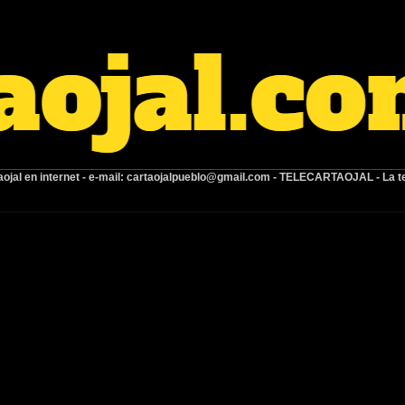
ojal en internet -
e-mail:
cartaojalpueblo@gmail.com
- TELECARTAOJAL -
La t