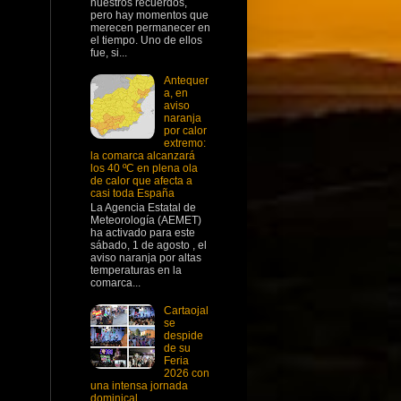
nuestros recuerdos,
pero hay momentos que
merecen permanecer en
el tiempo. Uno de ellos
fue, si...
Antequer
a, en
aviso
naranja
por calor
extremo:
la comarca alcanzará
los 40 ºC en plena ola
de calor que afecta a
casi toda España
La Agencia Estatal de
Meteorología (AEMET)
ha activado para este
sábado, 1 de agosto , el
aviso naranja por altas
temperaturas en la
comarca...
Cartaojal
se
despide
de su
Feria
2026 con
una intensa jornada
dominical