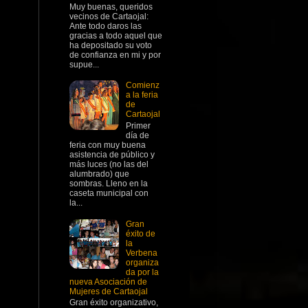
Muy buenas, queridos
vecinos de Cartaojal:
Ante todo daros las
gracias a todo aquel que
ha depositado su voto
de confianza en mi y por
supue...
Comienz
a la feria
de
Cartaojal
Primer
día de
feria con muy buena
asistencia de público y
más luces (no las del
alumbrado) que
sombras. Lleno en la
caseta municipal con
la...
Gran
éxito de
la
Verbena
organiza
da por la
nueva Asociación de
Mujeres de Cartaojal
Gran éxito organizativo,