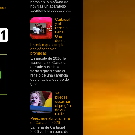
horas en la mañana de
hoy tras un aparatoso
igua
accidente provocado p...
Cartaojal
y el
Recinto
Ferial:
Una
deuda
histórica que cumple
dos décadas de
promesas
En agosto de 2026, la
fisonomía de Cartaojal
durante sus días de
fiesta sigue siendo el
reflejo de una carencia
que el actual equipo de
gobi...
Ya
puedes
escuchar
el pregón
de Ana
Belén
Pérez que abrió la Feria
de Cartaojal 2026
La Feria de Cartaojal
2026 ya forma parte de