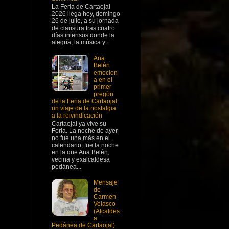
La Feria de Cartaojal
2026 llega hoy, domingo
26 de julio, a su jornada
de clausura tras cuatro
días intensos donde la
alegría, la música y...
Ana
Belén
emocion
a en el
primer
pregón
de la Feria de Cartaojal:
un viaje de la nostalgia
a la reivindicación
Cartaojal ya vive su
Feria. La noche de ayer
no fue una más en el
calendario; fue la noche
en la que Ana Belén,
vecina y exalcaldesa
pedánea...
Mensaje
de
Carmen
Velasco
(Alcaldes
a
Pedánea de Cartaojal)