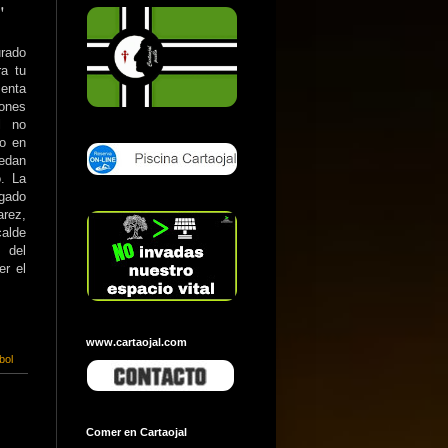
"
urado
ra tu
menta
ones
l no
to en
edan
o. La
egado
arez,
calde
 del
er el
www.cartaojal.com
bol
Comer en Cartaojal