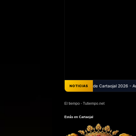
 Belén Pérez que abrió la Feria de Cartaojal 2026 - Antequera, en avi
NOTICIAS
El tiempo - Tutiempo.net
Estás en Cartaojal