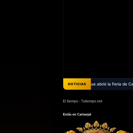
el pregón de Ana Belén Pérez que abrió la Feria de Cartaojal 2026 - A
NOTICIAS
El tiempo - Tutiempo.net
Estás en Cartaojal