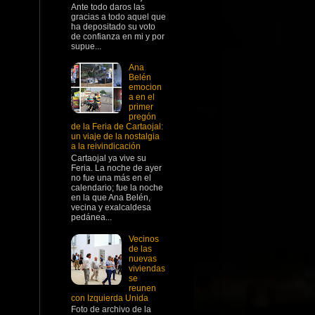
Ante todo daros las
gracias a todo aquel que
ha depositado su voto
de confianza en mi y por
supue...
Ana
Belén
emocion
a en el
primer
pregón
de la Feria de Cartaojal:
un viaje de la nostalgia
a la reivindicación
Cartaojal ya vive su
Feria. La noche de ayer
no fue una más en el
calendario; fue la noche
en la que Ana Belén,
vecina y exalcaldesa
pedánea...
Vecinos
de las
nuevas
viviendas
se
reunen
con Izquierda Unida
Foto de archivo de la