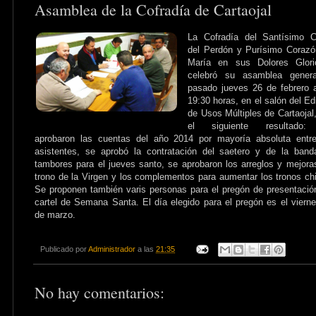
Asamblea de la Cofradía de Cartaojal
La Cofradía del Santísimo C
del Perdón y Purísimo Coraz
María en sus Dolores Glori
celebró su asamblea genera
pasado jueves 26 de febrero 
19:30 horas, en el salón del Edi
de Usos Múltiples de Cartaojal
el siguiente resultado
aprobaron las cuentas del año 2014 por mayoría absoluta entre
asistentes, se aprobó la contratación del saetero y de la ban
tambores para el jueves santo, se aprobaron los arreglos y mejora
trono de la Virgen y los complementos para aumentar los tronos ch
Se proponen también varis personas para el pregón de presentació
cartel de Semana Santa. El día elegido para el pregón es el viern
de marzo.
Publicado por
Administrador
a las
21:35
No hay comentarios: