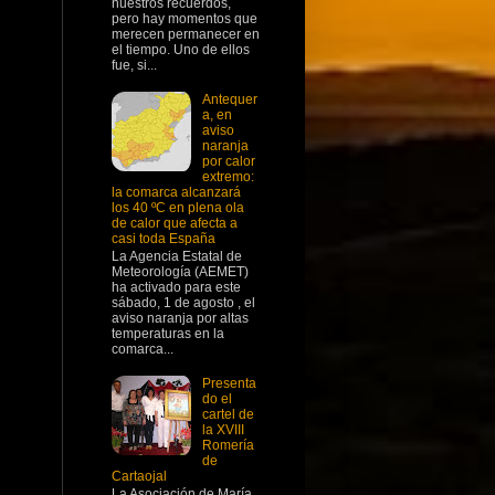
nuestros recuerdos,
pero hay momentos que
merecen permanecer en
el tiempo. Uno de ellos
fue, si...
Antequer
a, en
aviso
naranja
por calor
extremo:
la comarca alcanzará
los 40 ºC en plena ola
de calor que afecta a
casi toda España
La Agencia Estatal de
Meteorología (AEMET)
ha activado para este
sábado, 1 de agosto , el
aviso naranja por altas
temperaturas en la
comarca...
Presenta
do el
cartel de
la XVIII
Romería
de
Cartaojal
La Asociación de María