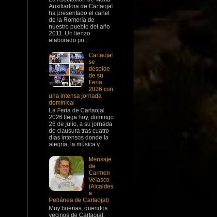
Auxiliadora de Cartaojal
ha presentado el cartel
de la Romería de
nuestro pueblo del año
2011. Un lienzo
elaborado po...
Cartaojal
se
despide
de su
Feria
2026 con
una intensa jornada
dominical
La Feria de Cartaojal
2026 llega hoy, domingo
26 de julio, a su jornada
de clausura tras cuatro
días intensos donde la
alegría, la música y...
Mensaje
de
Carmen
Velasco
(Alcaldes
a
Pedánea de Cartaojal)
Muy buenas, queridos
vecinos de Cartaojal: