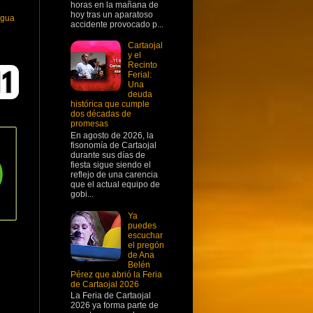
horas en la mañana de
hoy tras un aparatoso
igua
accidente provocado p...
Cartaojal
y el
Recinto
Ferial:
Una
deuda
histórica que cumple
dos décadas de
promesas
En agosto de 2026, la
fisonomía de Cartaojal
durante sus días de
fiesta sigue siendo el
reflejo de una carencia
que el actual equipo de
gobi...
Ya
puedes
escuchar
el pregón
de Ana
Belén
Pérez que abrió la Feria
de Cartaojal 2026
La Feria de Cartaojal
2026 ya forma parte de