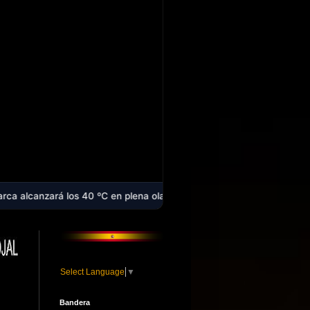
os 40 ºC en plena ola de calor que afecta a casi toda España - Laura 
Select Language
▼
Bandera