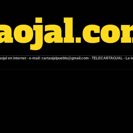
ojal en internet -
e-mail:
cartaojalpueblo@gmail.com
- TELECARTAOJAL -
La t