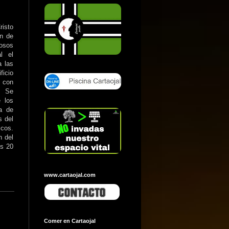
risto
ón de
osos
l el
a las
ficio
, con
: Se
 los
da de
s del
icos.
n del
es 20
www.cartaojal.com
Comer en Cartaojal