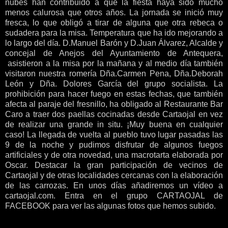
nubes han contribuido a que la fiesta haya sido mucho
menos calurosa que otros años. La jornada se inició muy
fresca, lo que obligó a tirar de alguna que otra rebeca o
sudadera para la misa. Temperatura que ha ido mejorando a
lo largo del día. D.Manuel Barón y D.Juan Álvarez, Alcalde y
concejal de Anejos del Ayuntamiento de Antequera,
asistieron a la misa por la mañana y al medio día también
visitaron nuestra romería Dña.Carmen Pena, Dña.Deborah
León y Dña. Dolores García del grupo socialista. La
prohibición para hacer fuego en estas fechas, que también
afecta al paraje del fresnillo, ha obligado al Restaurante Bar
Caro a traer dos paellas cocinadas desde Cartaojal en vez
de realizar una grande in situ. ¡Muy buena en cualquier
caso! La llegada de vuelta al pueblo tuvo lugar pasadas las
9 de la noche y pudimos disfrutar de algunos fuegos
artificiales y de otra novedad, una macrotarta elaborada por
Oscar. Destacar la gran participación de vecinos de
Cartaojal y de otras localidades cercanas con la elaboración
de las carrozas. En unos días añadiremos un vídeo a
cartaojal.com. Entra en el grupo CARTAOJAL de
FACEBOOK para ver las algunas fotos que hemos subido.