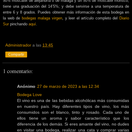
50% moscatel de alejandría o de málaga y un 50% de moscatel morisco;
tiene una graduación del 14’5%; y debe servirse a una temperatura de
entre 6 y 8 grados. Puedes obtener más información de esta bodega en
la web de
bodegas malaga virgen
, y leer el artículo completo del
Diario
Sur
pinchando
aquí
.
Administrador
a las
13:45
Compartir
1 comentario:
Anónimo
27 de marzo de 2023 a las 12:34
Bodega Love
El vino es una de las bebidas alcohólicas más consumidas
en nuestro país. Hay diferentes tipos de vino, los más
consumidos son el blanco, tinto y rosado. Cada uno de
ellos tiene un aroma y sabor característico que los
diferencia de los demás. Si eres amante del vino, no dudes
en visitar una bodega, realizar una cata y comprar varias