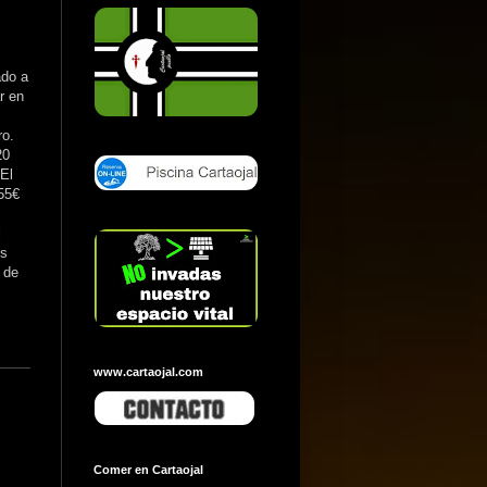
ado a
r en
ro.
20
El
55€
l
es
 de
www.cartaojal.com
Comer en Cartaojal