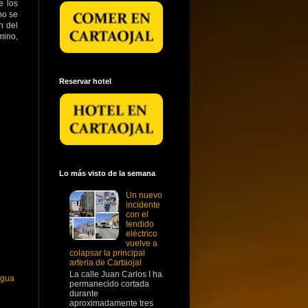
e los
no se
n del
mino,
Reservar hotel
Lo más visto de la semana
Un nuevo
incidente
con el
tendido
eléctrico
vuelve a
colapsar la principal
arteria de Cartaojal
La calle Juan Carlos I ha
igua
permanecido cortada
durante
aproximadamente tres