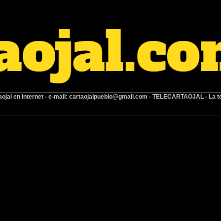
ojal en internet -
e-mail:
cartaojalpueblo@gmail.com
- TELECARTAOJAL -
La t