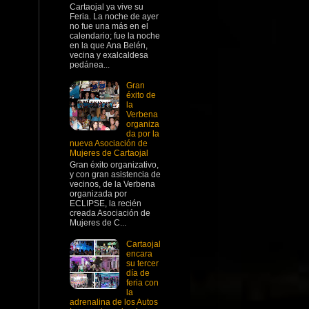
Cartaojal ya vive su
Feria. La noche de ayer
no fue una más en el
calendario; fue la noche
en la que Ana Belén,
vecina y exalcaldesa
pedánea...
Gran
éxito de
la
Verbena
organiza
da por la
nueva Asociación de
Mujeres de Cartaojal
Gran éxito organizativo,
y con gran asistencia de
vecinos, de la Verbena
organizada por
ECLIPSE, la recién
creada Asociación de
Mujeres de C...
Cartaojal
encara
su tercer
día de
feria con
la
adrenalina de los Autos