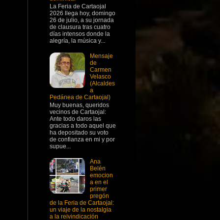
La Feria de Cartaojal
2026 llega hoy, domingo
26 de julio, a su jornada
de clausura tras cuatro
días intensos donde la
alegría, la música y...
Mensaje
de
Carmen
Velasco
(Alcaldes
a
Pedánea de Cartaojal)
Muy buenas, queridos
vecinos de Cartaojal:
Ante todo daros las
gracias a todo aquel que
ha depositado su voto
de confianza en mi y por
supue...
Ana
Belén
emocion
a en el
primer
pregón
de la Feria de Cartaojal:
un viaje de la nostalgia
a la reivindicación