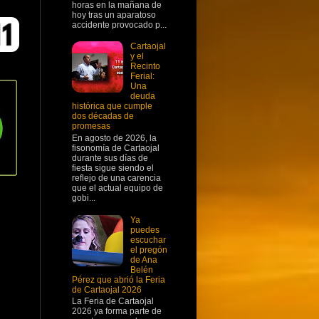
horas en la mañana de
hoy tras un aparatoso
accidente provocado p...
Cartaojal
y el
Recinto
Ferial:
Una
deuda
histórica que cumple
dos décadas de
promesas
En agosto de 2026, la
fisonomía de Cartaojal
durante sus días de
fiesta sigue siendo el
reflejo de una carencia
que el actual equipo de
gobi...
Ya
puedes
escuchar
el pregón
de Ana
Belén
Pérez que abrió la Feria
de Cartaojal 2026
La Feria de Cartaojal
2026 ya forma parte de