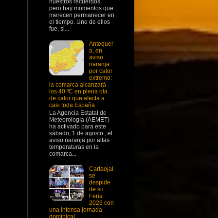
nuestros recuerdos,
pero hay momentos que
merecen permanecer en
el tiempo. Uno de ellos
fue, si...
Antequer
a, en
aviso
naranja
por calor
extremo:
la comarca alcanzará
los 40 ºC en plena ola
de calor que afecta a
casi toda España
La Agencia Estatal de
Meteorología (AEMET)
ha activado para este
sábado, 1 de agosto , el
aviso naranja por altas
temperaturas en la
comarca...
Cartaojal
se
despide
de su
Feria
2026 con
una intensa jornada
dominical