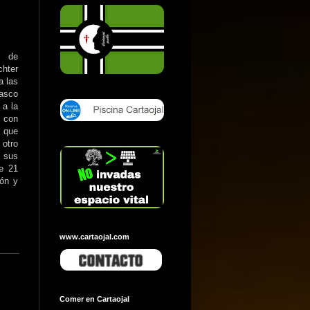
 de
chter
a las
asco
 a la
d con
d que
otro
 sus
de 21
ión y
www.cartaojal.com
Comer en Cartaojal