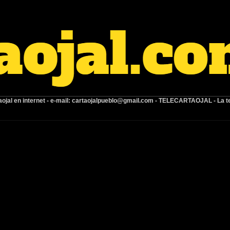
ojal en internet -
e-mail:
cartaojalpueblo@gmail.com
- TELECARTAOJAL -
La t