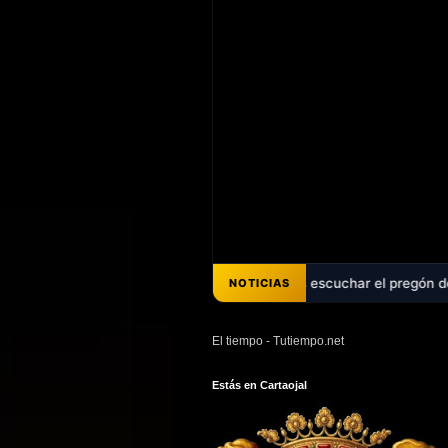
décadas de promesas - Ya puedes escuchar el pregón de Ana Belén Pére
NOTICIAS
El tiempo - Tutiempo.net
Estás en Cartaojal