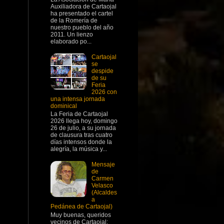
Auxiliadora de Cartaojal
ha presentado el cartel
de la Romería de
nuestro pueblo del año
2011. Un lienzo
elaborado po...
Cartaojal
se
despide
de su
Feria
2026 con
una intensa jornada
dominical
La Feria de Cartaojal
2026 llega hoy, domingo
26 de julio, a su jornada
de clausura tras cuatro
días intensos donde la
alegría, la música y...
Mensaje
de
Carmen
Velasco
(Alcaldes
a
Pedánea de Cartaojal)
Muy buenas, queridos
vecinos de Cartaojal: