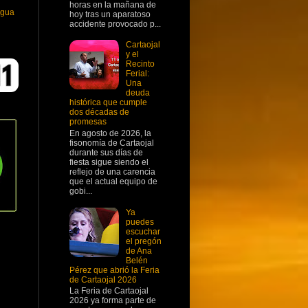
horas en la mañana de
igua
hoy tras un aparatoso
accidente provocado p...
Cartaojal
y el
Recinto
Ferial:
Una
deuda
histórica que cumple
dos décadas de
promesas
En agosto de 2026, la
fisonomía de Cartaojal
durante sus días de
fiesta sigue siendo el
reflejo de una carencia
que el actual equipo de
gobi...
Ya
puedes
escuchar
el pregón
de Ana
Belén
Pérez que abrió la Feria
de Cartaojal 2026
La Feria de Cartaojal
2026 ya forma parte de