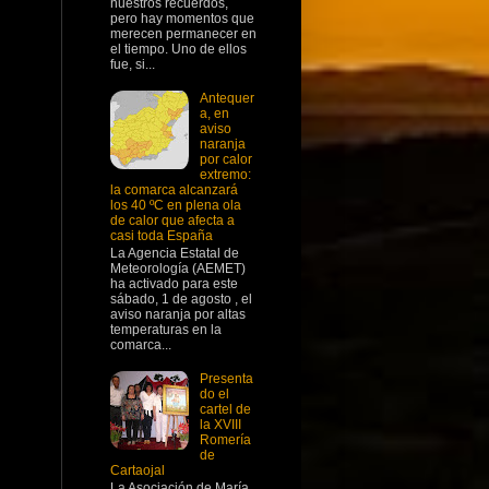
nuestros recuerdos,
pero hay momentos que
merecen permanecer en
el tiempo. Uno de ellos
fue, si...
Antequer
a, en
aviso
naranja
por calor
extremo:
la comarca alcanzará
los 40 ºC en plena ola
de calor que afecta a
casi toda España
La Agencia Estatal de
Meteorología (AEMET)
ha activado para este
sábado, 1 de agosto , el
aviso naranja por altas
temperaturas en la
comarca...
Presenta
do el
cartel de
la XVIII
Romería
de
Cartaojal
La Asociación de María