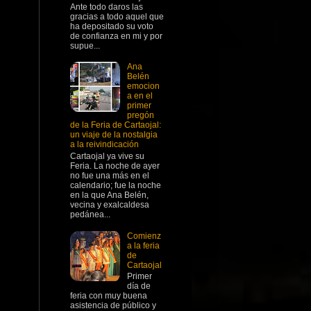
Ante todo daros las
gracias a todo aquel que
ha depositado su voto
de confianza en mi y por
supue...
Ana
Belén
emocion
a en el
primer
pregón
de la Feria de Cartaojal:
un viaje de la nostalgia
a la reivindicación
Cartaojal ya vive su
Feria. La noche de ayer
no fue una más en el
calendario; fue la noche
en la que Ana Belén,
vecina y exalcaldesa
pedánea...
Comienz
a la feria
de
Cartaojal
Primer
día de
feria con muy buena
asistencia de público y