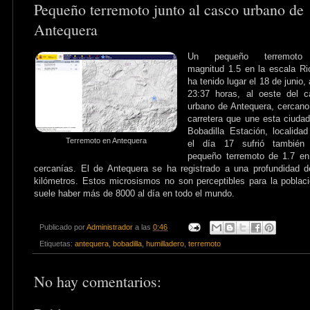
Pequeño terremoto junto al casco urbano de
Antequera
Un pequeño terremoto
magnitud 1.5 en la escala Ri
ha tenido lugar el 18 de junio, 
23:37 horas, al oeste del c
urbano de Antequera, cercano
carretera que une esta ciuda
Bobadilla Estación, localida
Terremoto en Antequera
el día 17 sufrió también 
pequeño terremoto de 1.7 en
cercanías. El de Antequera se ha registrado a una profundidad 
kilómetros. Estos microsismos no son perceptibles para la poblac
suele haber más de 8000 al día en todo el mundo.
Publicado por
Administrador
a las
0:46
Etiquetas:
antequera
,
bobadilla
,
humilladero
,
terremoto
No hay comentarios: