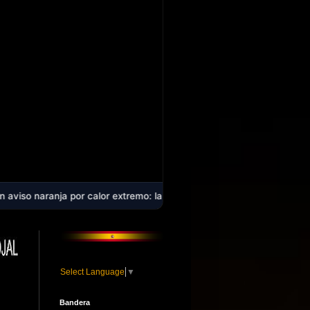
por calor extremo: la comarca alcanzará los 40 ºC en plena ola de ca
Select Language
▼
Bandera