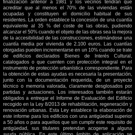
finalización anterior a 1981 y los vecinos tendrán que
acreditar que al menos el 70% de las viviendas están
ocupadas y constituyen el domicilio habitual de sus
residentes. La orden establece la concesión de una cuantía
equivalente al 35 % del coste de las obras, pudiendo
alcanzar el 50% cuando el objeto de las obras sea la mejora
de la accesibilidad de las construcciones, estimándose una
cuantía media por vivienda de 2.100 euros. Las cuantías
otorgadas pueden incrementarse en un 10% cuando se trate
de edificios declarados Bienes de Interés Cultural,
catalogados o que cuenten con protección integral en el
instrumento de protección urbanística correspondiente. Para
la obtención de estas ayudas es necesaria la presentación,
junto con la documentación requerida, de un proyecto
técnico o memoria valorada, claramente desglosados por
partidas y actuaciones. Los interesados también estarán
obligados a entregar el Informe de Evaluación del Edificio
recogido en la Ley 8/2013 de rehabilitación, regeneración y
renovación urbanas. Esta Ley establece la elaboración de
este informe para los edificios con una antigüedad superior
a 50 años o para aquellos que sin cumplir este requisito de
antigüedad, sus titulares pretendan acogerse a alguna
ayuda pública. En este último ámbito de aplicación se